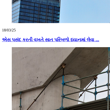
18/03/25
એસ પસંદ કરતી વખતે સાત પરિબળો ધ્યાનમાં લેવા ...