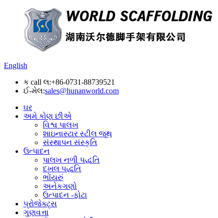
English
ક call લ:
+86-0731-88739521
ઈ-મેલ:
sales@hunanworld.com
ઘર
અમે કોણ છીએ
વિશ્વ પાલખ
શાઇનાસ્ટાર સ્ટીલ જૂથ
સંસ્થાપન સંસ્કૃતિ
ઉત્પાદન
પાલખ નળી પદ્ધતિ
દખલ પદ્ધતિ
ભોંયરું
અનેકગણો
ઉત્પાદન -ફોટા
પ્રોજેક્ટ્સ
ગુણવત્તા