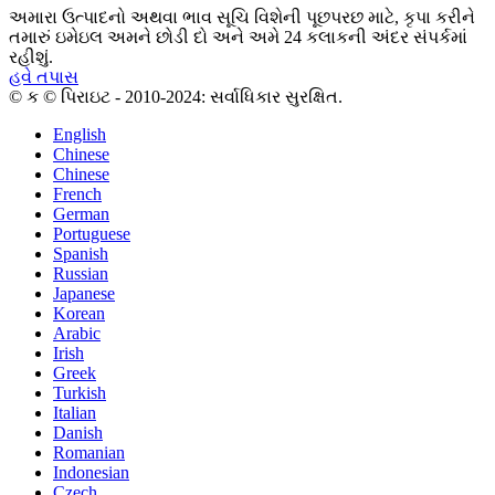
અમારા ઉત્પાદનો અથવા ભાવ સૂચિ વિશેની પૂછપરછ માટે, કૃપા કરીને
તમારું ઇમેઇલ અમને છોડી દો અને અમે 24 કલાકની અંદર સંપર્કમાં
રહીશું.
હવે તપાસ
© ક © પિરાઇટ - 2010-2024: સર્વાધિકાર સુરક્ષિત.
English
Chinese
Chinese
French
German
Portuguese
Spanish
Russian
Japanese
Korean
Arabic
Irish
Greek
Turkish
Italian
Danish
Romanian
Indonesian
Czech