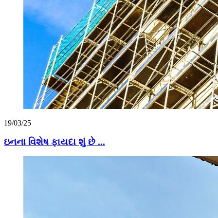
19/03/25
ઇનના વિશેષ ફાયદા શું છે ...