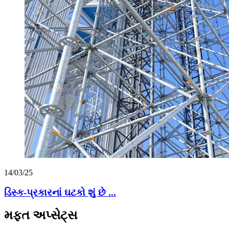
14/03/25
ડિસ્ક-પ્રકારનાં ઘટકો શું છે ...
મફત અપ્સેટ્સ