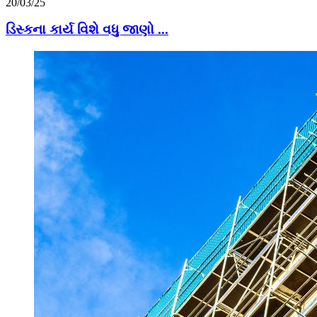
20/03/25
ડિસ્કના કાર્ય વિશે વધુ જાણો ...