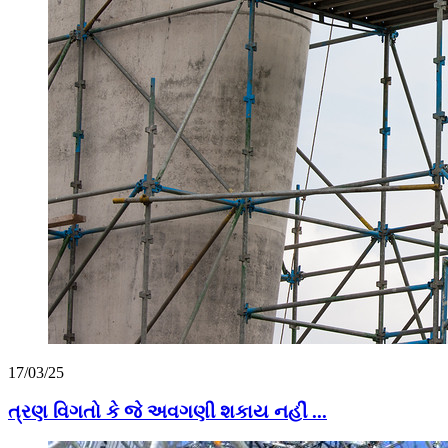
17/03/25
ત્રણ વિગતો કે જે અવગણી શકાય નહીં ...