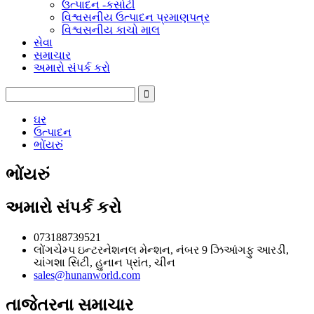
ઉત્પાદન -કસોટી
વિશ્વસનીય ઉત્પાદન પ્રમાણપત્ર
વિશ્વસનીય કાચો માલ
સેવા
સમાચાર
અમારો સંપર્ક કરો
ઘર
ઉત્પાદન
ભોંયરું
ભોંયરું
અમારો સંપર્ક કરો
073188739521
લોંગચેમ્પ ઇન્ટરનેશનલ મેન્શન, નંબર 9 ઝિઆંગફુ આરડી,
ચાંગશા સિટી, હુનાન પ્રાંત, ચીન
sales@hunanworld.com
તાજેતરના સમાચાર