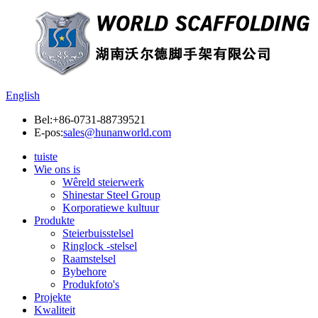
English
Bel:
+86-0731-88739521
E-pos:
sales@hunanworld.com
tuiste
Wie ons is
Wêreld steierwerk
Shinestar Steel Group
Korporatiewe kultuur
Produkte
Steierbuisstelsel
Ringlock -stelsel
Raamstelsel
Bybehore
Produkfoto's
Projekte
Kwaliteit