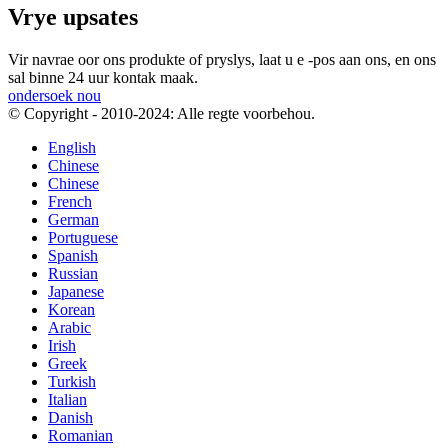
Vrye upsates
Vir navrae oor ons produkte of pryslys, laat u e -pos aan ons, en ons
sal binne 24 uur kontak maak.
ondersoek nou
© Copyright - 2010-2024: Alle regte voorbehou.
English
Chinese
Chinese
French
German
Portuguese
Spanish
Russian
Japanese
Korean
Arabic
Irish
Greek
Turkish
Italian
Danish
Romanian