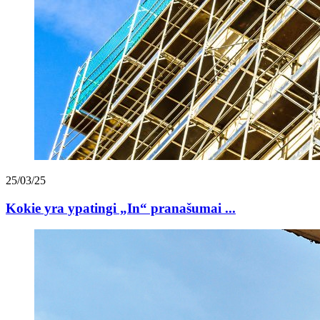
25/03/25
Kokie yra ypatingi „In“ pranašumai ...