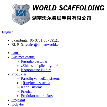
English
Skambinti:
+86-0731-88739521
El. Paštas:
sales@hunanworld.com
namai
Kas mes esame
Pasaulio pastoliai
„Shinestar“ plieno grupė
Korporacinė kultūra
Produktai
Pastolių vamzdžių sistema
„Ringlock“ sistema
Kadrų sistema
Priedai
Produkto nuotraukos
Projektai
Kokybė