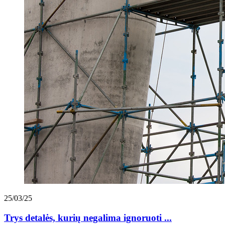
25/03/25
Trys detalės, kurių negalima ignoruoti ...