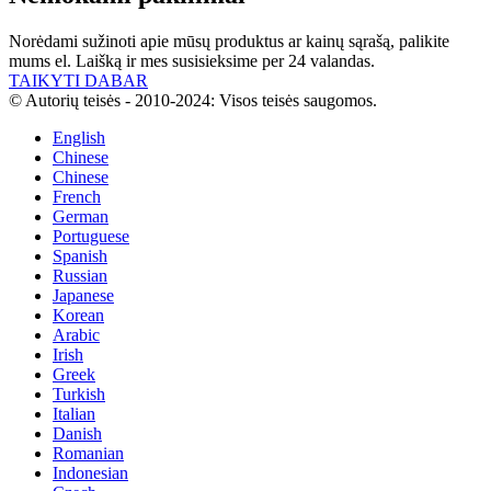
Norėdami sužinoti apie mūsų produktus ar kainų sąrašą, palikite
mums el. Laišką ir mes susisieksime per 24 valandas.
TAIKYTI DABAR
© Autorių teisės - 2010-2024: Visos teisės saugomos.
English
Chinese
Chinese
French
German
Portuguese
Spanish
Russian
Japanese
Korean
Arabic
Irish
Greek
Turkish
Italian
Danish
Romanian
Indonesian