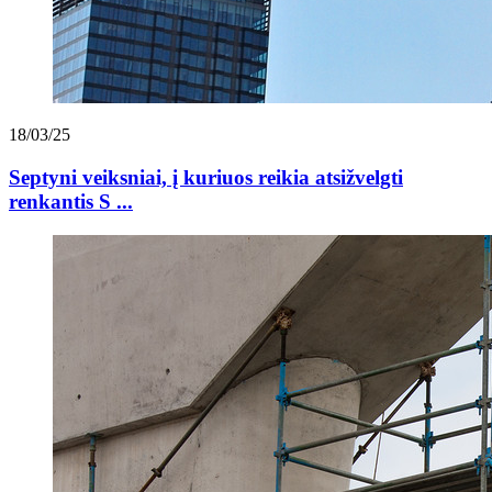
18/03/25
Septyni veiksniai, į kuriuos reikia atsižvelgti
renkantis S ...