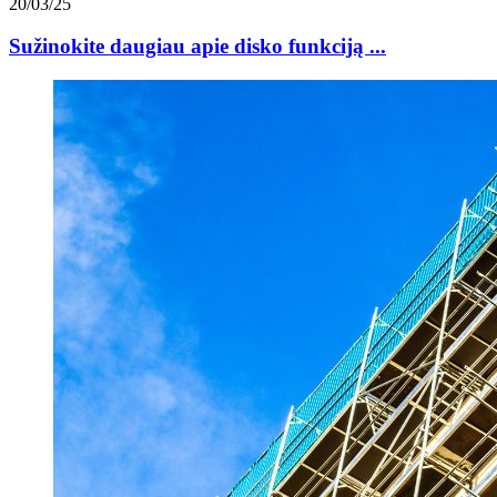
20/03/25
Sužinokite daugiau apie disko funkciją ...