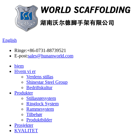
English
Ringe:
+86-0731-88739521
E-post:
sales@hunanworld.com
hjem
Hvem vi er
Verdens stillas
Shinestar Steel Group
Bedriftskultur
Produkter
Stillasrørsystem
Ringlock System
Rammesystem
Tilbehør
Produktbilder
Prosjekter
KVALITET