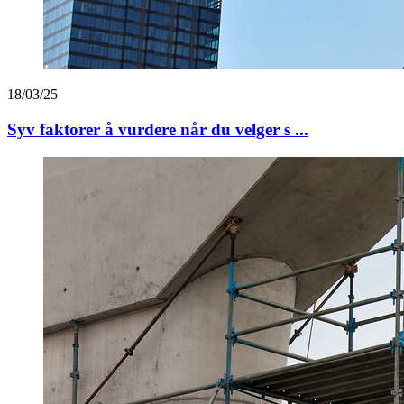
18/03/25
Syv faktorer å vurdere når du velger s ...