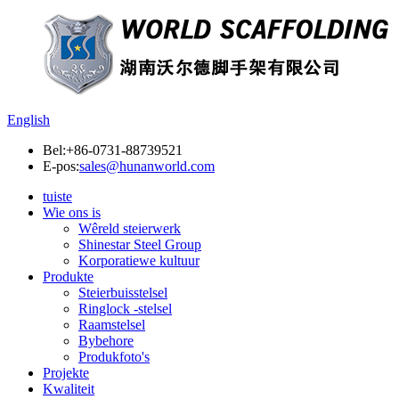
English
Bel:
+86-0731-88739521
E-pos:
sales@hunanworld.com
tuiste
Wie ons is
Wêreld steierwerk
Shinestar Steel Group
Korporatiewe kultuur
Produkte
Steierbuisstelsel
Ringlock -stelsel
Raamstelsel
Bybehore
Produkfoto's
Projekte
Kwaliteit