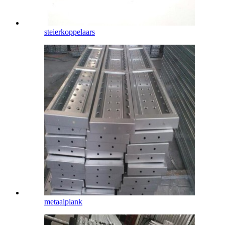
steierkoppelaars
metaalplank