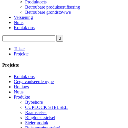
Produktoets
Betroubare produksertifisering
Betroubare grondstowwe
Versiening
Nuus
Kontak ons
Tuiste
Projekte
Projekte
Kontak ons
Gegalvaniseerde pype
Hot tags
Nuus
Produkte
Bybehore
CUPLOCK STELSEL
Raamstelsel
Ringlock -stelsel
Steierproduk
Buisvormige stelsel