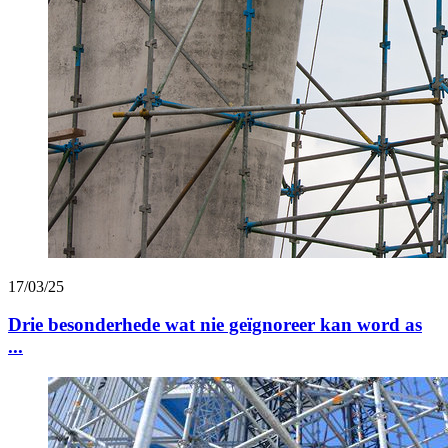
17/03/25
Drie besonderhede wat nie geïgnoreer kan word as
...