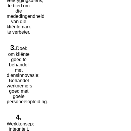
verkrygingsdiens,
te bied om
die
mededingendheid
van die
kliëntemark
te verbeter.
3.
Doel:
om kliënte
goed te
behandel
met
diensinnovasie;
Behandel
werknemers
goed met
goeie
personeelopleiding.
4.
Werkkonsep:
integriteit,