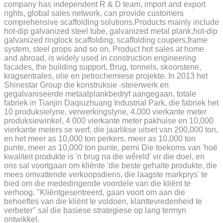
company has independent R & D team, import and export
rights, global sales network, can provide customers
comprehensive scaffolding solutions.Products mainly include
hot-dip galvanized steel tube, galvanized metal plank,hot-dip
galvanized ringlock scaffolding, scaffolding coupers,frame
system, steel props and so on, Product hot sales at home
and abroad, is widely used in construction engineering
facades, the building support, Brug, tonnels, skoorstene,
kragsentrales, olie en petrochemiese projekte. In 2013 het
Shinestar Group die konstruksie -steierwerk en
gegalvaniseerde metaalplankbedryf aangegaan, totale
fabriek in Tianjin Daqiuzhuang Industrial Park, die fabriek het
10 produksielyne, verwerkingslyne, 4,000 vierkante meter
produksiewinkel, 4 000 vierkante meter pakhuise en 10,000
vierkante meters se werf, die jaarlikse uitset van 200,000 ton,
en het meer as 10,000 ton perkers, meer as 10,000 ton
punte, meer as 10,000 ton punte, perni Die toekoms van 'hoë
kwaliteit produkte is 'n brug na die wêreld' vir die doel, en
ons sal voortgaan om kliënte 'die beste gehalte produkte, die
mees omvattende verkoopsdiens, die laagste markprys' te
bied om die mededingende voordele van die kliënt te
verhoog. "Kliëntgesentreerd, gaan voort om aan die
behoeftes van die kliënt te voldoen, klanttevredenheid te
verbeter" sal die basiese strategiese op lang termyn
ontwikkel.