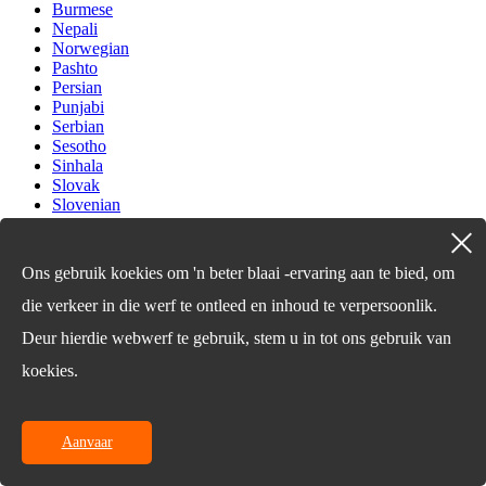
Burmese
Nepali
Norwegian
Pashto
Persian
Punjabi
Serbian
Sesotho
Sinhala
Slovak
Slovenian
Somali
Samoan
Scots Gaelic
Ons gebruik koekies om 'n beter blaai -ervaring aan te bied, om
Shona
Sindhi
die verkeer in die werf te ontleed en inhoud te verpersoonlik.
Sundanese
Deur hierdie webwerf te gebruik, stem u in tot ons gebruik van
Swahili
Tajik
koekies.
Tamil
Telugu
Thai
Ukrainian
Aanvaar
Urdu
Uzbek