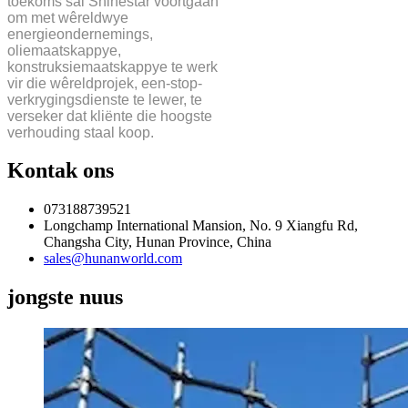
toekoms sal Shinestar voortgaan
om met wêreldwye
energieondernemings,
oliemaatskappye,
konstruksiemaatskappye te werk
vir die wêreldprojek, een-stop-
verkrygingsdienste te lewer, te
verseker dat kliënte die hoogste
verhouding staal koop.
Kontak ons
073188739521
Longchamp International Mansion, No. 9 Xiangfu Rd,
Changsha City, Hunan Province, China
sales@hunanworld.com
jongste nuus