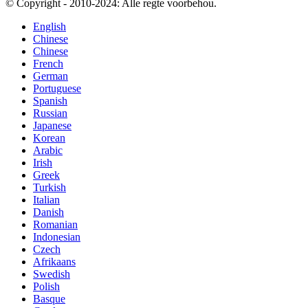
© Copyright - 2010-2024: Alle regte voorbehou.
English
Chinese
Chinese
French
German
Portuguese
Spanish
Russian
Japanese
Korean
Arabic
Irish
Greek
Turkish
Italian
Danish
Romanian
Indonesian
Czech
Afrikaans
Swedish
Polish
Basque