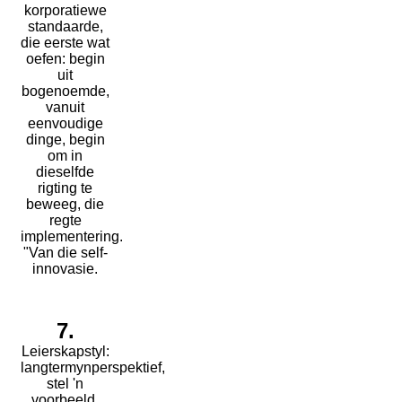
korporatiewe
standaarde,
die eerste wat
oefen: begin
uit
bogenoemde,
vanuit
eenvoudige
dinge, begin
om in
dieselfde
rigting te
beweeg, die
regte
implementering.
"Van die self-
innovasie.
7.
Leierskapstyl:
langtermynperspektief,
stel 'n
voorbeeld,