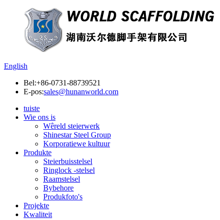
English
Bel:
+86-0731-88739521
E-pos:
sales@hunanworld.com
tuiste
Wie ons is
Wêreld steierwerk
Shinestar Steel Group
Korporatiewe kultuur
Produkte
Steierbuisstelsel
Ringlock -stelsel
Raamstelsel
Bybehore
Produkfoto's
Projekte
Kwaliteit