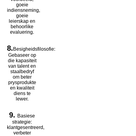
goeie
indiensneming,
goeie
leierskap en
behoorlike
evaluering.
8.
Besigheidsfilosofie:
Gebaseer op
die kapasiteit
van talent en
staalbedryf
om beter
prysprodukte
en kwaliteit
diens te
lewer.
9.
Basiese
strategie:
klantgesentreerd,
verbeter