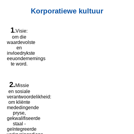
Korporatiewe kultuur
1
.
Visie:
om die
waardevolste
en
invloedrykste
eeuondernemings
te word.
2.
Missie
en sosiale
verantwoordelikheid:
om kliënte
mededingende
pryse,
gekwalifiseerde
staal -
geïntegreerde