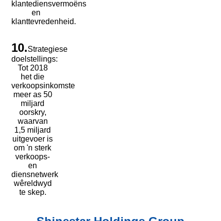
klantediensvermoëns
en
klanttevredenheid.
10.
Strategiese
doelstellings:
Tot 2018
het die
verkoopsinkomste
meer as 50
miljard
oorskry,
waarvan
1,5 miljard
uitgevoer is
om 'n sterk
verkoops-
en
diensnetwerk
wêreldwyd
te skep.