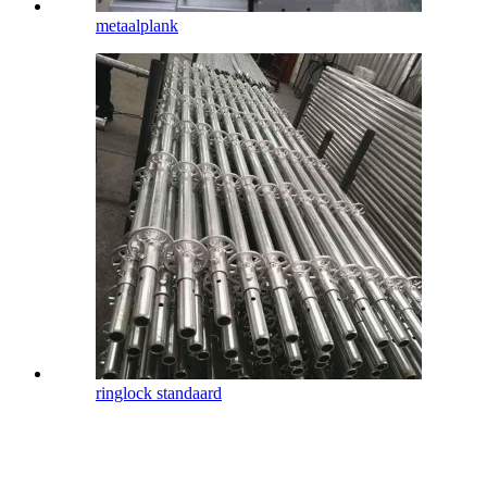
metaalplank
ringlock standaard