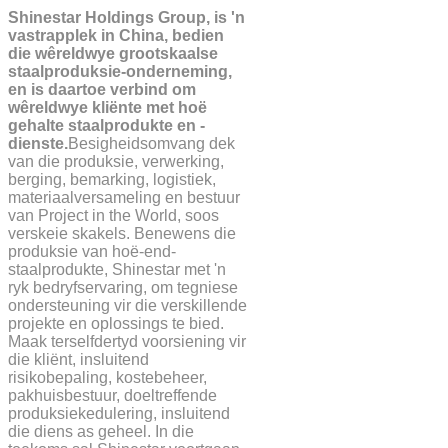
Shinestar Holdings Group, is 'n
vastrapplek in China, bedien
die wêreldwye grootskaalse
staalproduksie-onderneming,
en is daartoe verbind om
wêreldwye kliënte met hoë
gehalte staalprodukte en -
dienste.
Besigheidsomvang dek
van die produksie, verwerking,
berging, bemarking, logistiek,
materiaalversameling en bestuur
van Project in the World, soos
verskeie skakels. Benewens die
produksie van hoë-end-
staalprodukte, Shinestar met 'n
ryk bedryfservaring, om tegniese
ondersteuning vir die verskillende
projekte en oplossings te bied.
Maak terselfdertyd voorsiening vir
die kliënt, insluitend
risikobepaling, kostebeheer,
pakhuisbestuur, doeltreffende
produksiekedulering, insluitend
die diens as geheel. In die