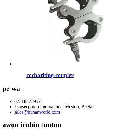
cocharlting coupler
pe wa
073188739521
Lonsecpump International Mesion, Bẹẹkọ
sales@hunanworld.com
awọn irohin tuntun