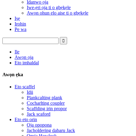
Idanwo ọja
Iwe-ẹri ọja ti o gbẹkẹle
Awọn ohun elo aise ti o gbẹkẹle
Iṣẹ
Irohin
Pe wa
Ile
Awọn ọja
Eto imhaldal
Awọn ẹka
Eto scaffel
Idii
Plankcalting plank
Cocharlting coupler
Scaffding irin propor
Jack scaford
Eto eto orin
Oja opopona
Jacholdering dabaru Jack
Oruja Howlock