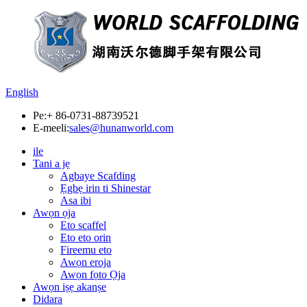
English
Pe:
+ 86-0731-88739521
E-meeli:
sales@hunanworld.com
ile
Tani a jẹ
Agbaye Scafding
Ẹgbẹ irin ti Shinestar
Asa ibi
Awọn ọja
Eto scaffel
Eto eto orin
Fireemu eto
Awọn eroja
Awọn fọto Ọja
Awọn iṣẹ akanṣe
Didara