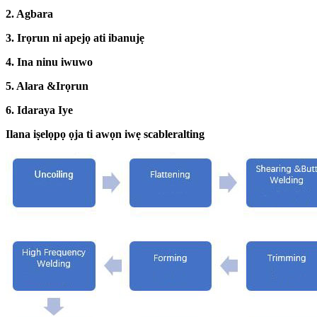
2. Agbara
3. Irọrun ni apejọ ati ibanujẹ
4. Ina ninu iwuwo
5. Alara &
Irọrun
6. Idaraya Iye
Ilana iṣelọpọ ọja ti awọn iwẹ scableralting