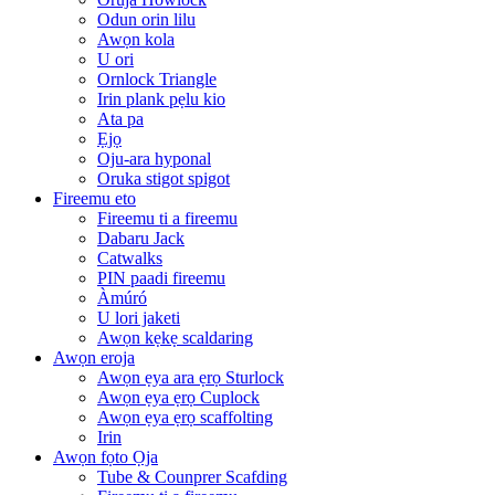
Odun orin lilu
Awọn kola
U ori
Ornlock Triangle
Irin plank pẹlu kio
Ata pa
Ẹjọ
Oju-ara hyponal
Oruka stigot spigot
Fireemu eto
Fireemu ti a fireemu
Dabaru Jack
Catwalks
PIN paadi fireemu
Àmúró
U lori jaketi
Awọn kẹkẹ scaldaring
Awọn eroja
Awọn ẹya ara ẹrọ Sturlock
Awọn ẹya ẹrọ Cuplock
Awọn ẹya ẹrọ scaffolting
Irin
Awọn fọto Ọja
Tube & Counprer Scafding