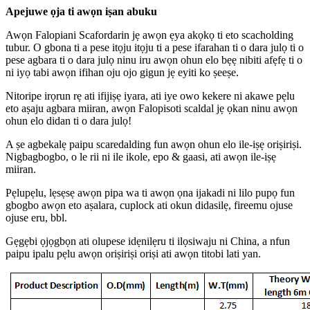
Apejuwe ọja ti awọn iṣan abuku
Awọn Falopiani Scafordarin jẹ awọn ẹya akọkọ ti eto scacholding
tubur. O gbona ti a pese itọju itọju ti a pese ifarahan ti o dara julọ ti o
pese agbara ti o dara julọ ninu iru awọn ohun elo bẹẹ nibiti afẹfẹ ti o
ni iyọ tabi awọn ifihan oju ojo gigun jẹ eyiti ko ṣeeṣe.
Nitoripe irọrun rẹ ati ifijiṣẹ iyara, ati iye owo kekere ni akawe pẹlu
eto aṣaju agbara miiran, awọn Falopisoti scaldal jẹ ọkan ninu awọn
ohun elo didan ti o dara julọ!
A ṣe agbekalẹ paipu scaredalding fun awọn ohun elo ile-iṣẹ oriṣiriṣi.
Nigbagbogbo, o le rii ni ile ikole, epo & gaasi, ati awọn ile-iṣẹ
miiran.
Pẹlupẹlu, lẹsẹsẹ awọn pipa wa ti awọn ọna ijakadi ni lilo pupọ fun
gbogbo awọn eto aṣalara, cuplock ati okun didasilẹ, fireemu ojuse
ojuse eru, bbl.
Gẹgẹbi ọjọgbọn ati olupese idẹnilẹru ti ilọsiwaju ni China, a nfun
paipu ipalu pẹlu awọn oriṣiriṣi oriṣi ati awọn titobi lati yan.