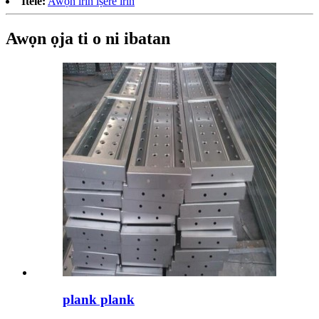
Itele:
Awọn irin iṣere irin
Awọn ọja ti o ni ibatan
plank plank