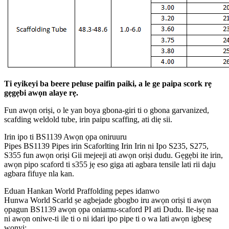
Ti eyikeyi ba beere peluse paifin paiki, a le ge paipa scork rẹ
gẹgẹbi awọn alaye rẹ.
Fun awọn oriṣi, o le yan boya gbona-giri ti o gbona garvanized,
scafding weldold tube, irin paipu scaffing, ati diẹ sii.
Irin ipo ti BS1139 Awọn ọpa oniruuru
Pipes BS1139 Pipes irin Scaforlting Irin Irin ni Ipo S235, S275,
S355 fun awọn oriṣi Gii mejeeji ati awọn oriṣi dudu. Gẹgẹbi ite irin,
awọn pipo scaford ti s355 jẹ eso giga ati agbara tensile lati rii daju
agbara fifuye nla kan.
Eduan Hankan World Praffolding pepes idanwo
Hunwa World Scarld ṣe agbejade gbogbo iru awọn oriṣi ti awọn
ọpagun BS1139 awọn ọpa oniamu-scaford PI ati Dudu. Ile-iṣẹ naa
ni awọn oniwe-ti ile ti o ni idari ipo pipe ti o wa lati awọn igbesẹ
wọnyi: