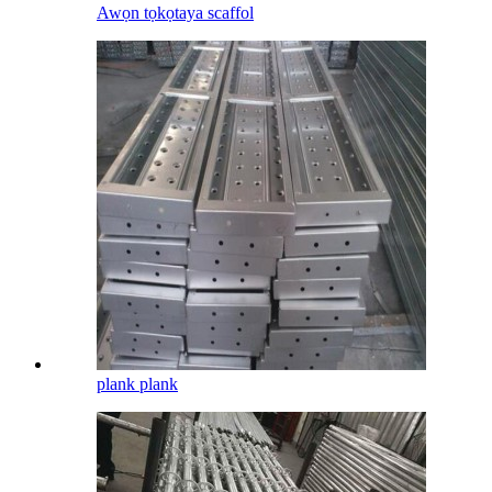
Awọn tọkọtaya scaffol
plank plank