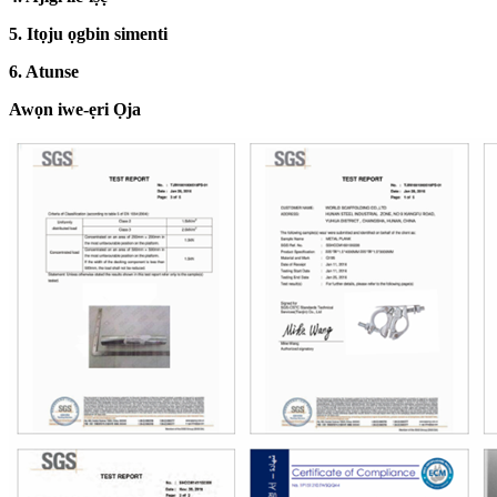
5. Itọju ọgbin simenti
6. Atunse
Awọn iwe-ẹri Ọja