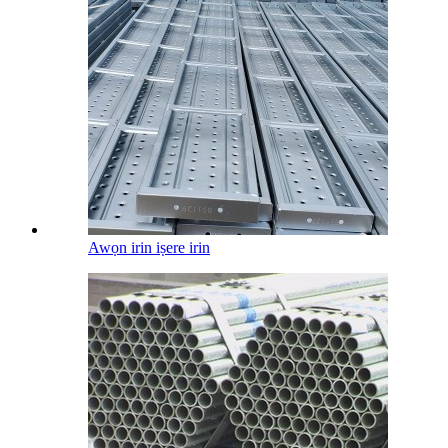
Awọn irin iṣere irin