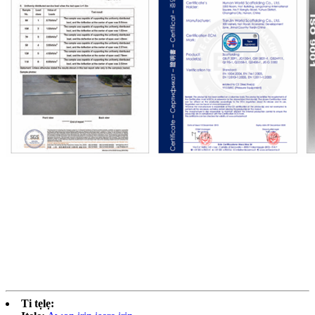
Ti tẹlẹ: