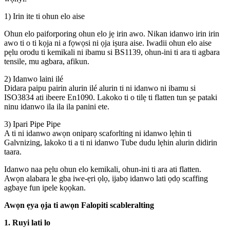
1) Irin ite ti ohun elo aise
Ohun elo paiforporing ohun elo jẹ irin awo. Nikan idanwo irin irin
awo ti o ti kọja ni a fọwọsi ni ọja iṣura aise. Iwadii ohun elo aise
pẹlu orodu ti kemikali ni ibamu si BS1139, ohun-ini ti ara ti agbara
tensile, mu agbara, afikun.
2) Idanwo laini ilé
Didara paipu pairin alurin ilé alurin ti ni idanwo ni ibamu si
ISO3834 ati ibeere En1090. Lakoko ti o tilẹ ti flatten tun ṣe pataki
ninu idanwo ila ila ila panini ete.
3) Ipari Pipe Pipe
A ti ni idanwo awọn oniparọ scaforlting ni idanwo lẹhin ti
Galvnizing, lakoko ti a ti ni idanwo Tube dudu lẹhin alurin didirin
taara.
Idanwo naa pẹlu ohun elo kemikali, ohun-ini ti ara ati flatten.
Awọn alabara le gba iwe-ẹri ọlọ, ijabọ idanwo lati ọdọ scaffing
agbaye fun ipele kọọkan.
Awọn ẹya ọja ti awọn Falopiti scableralting
1. Ruyi lati lo