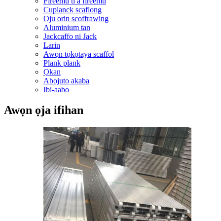
Fireemu ti a fireemu
Cuplanck scaflong
Oju orin scoffrawing
Aluminium tan
Jackcaffo ni Jack
Larin
Awọn tọkọtaya scaffol
Plank plank
Ọkan
Abojuto akaba
Ibi-aabo
Awọn ọja ifihan