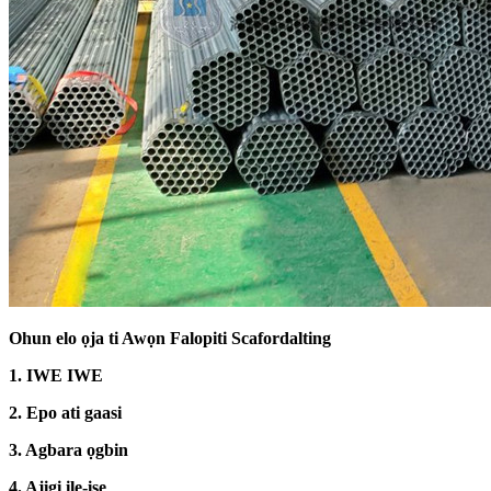
Ohun elo ọja ti Awọn Falopiti Scafordalting
1. IWE IWE
2. Epo ati gaasi
3. Agbara ọgbin
4. Ajigi ile-iṣẹ