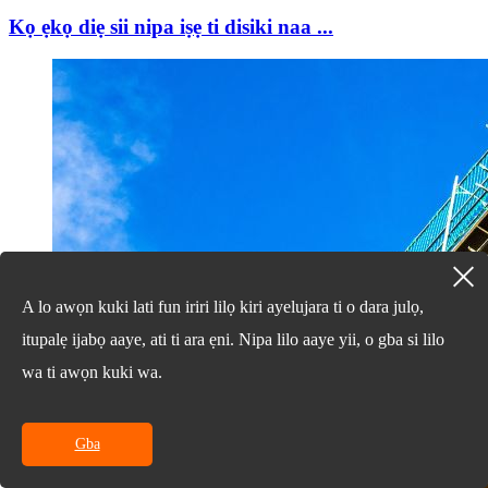
Kọ ẹkọ diẹ sii nipa iṣẹ ti disiki naa ...
A lo awọn kuki lati fun iriri lilọ kiri ayelujara ti o dara julọ,
itupalẹ ijabọ aaye, ati ti ara ẹni. Nipa lilo aaye yii, o gba si lilo
wa ti awọn kuki wa.
Gba