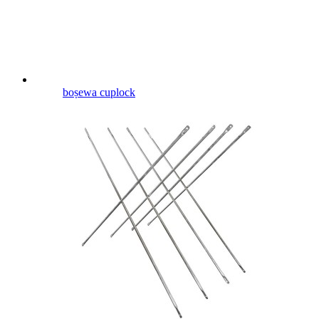
boṣewa cuplock