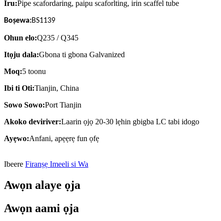
Iru:
Pipe scafordaring, paipu scaforlting, irin scaffel tube
Boṣewa:
BS1139
Ohun elo:
Q235 / Q345
Itọju dala:
Gbona ti gbona
Galvanized
Moq:
5 toonu
Ibi ti Oti:
Tianjin, China
Sowo Sowo:
Port Tianjin
Akoko deviriver:
Laarin ọjọ 20-30 lẹhin gbigba LC tabi idogo
Ayẹwo:
Anfani, apẹẹrẹ fun ọfẹ
Ibeere
Firanṣẹ Imeeli si Wa
Awọn alaye ọja
Awọn aami ọja