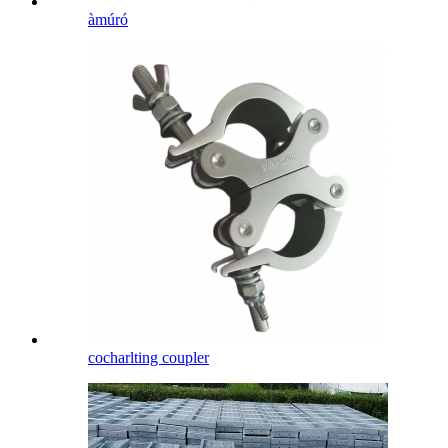
àmúró
cocharlting coupler