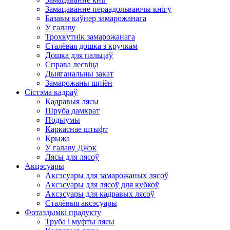
Замацаванне пераадольваючы кнігу
Базавы каўнер замарожанага
У галаву
Трохкутнік замарожанага
Сталёвая дошка з кручкам
Дошка для пальцаў
Справа лесвіца
Дыяганальны закат
Замарожаны шпіён
Сістэма кадраў
Кадравыя лясы
Шруба дамкрат
Подыумы
Каркаснае штыфт
Крыжа
У галаву Джэк
Лясы для лясоў
Акцэсуары
Аксэсуары для замарожаных лясоў
Аксэсуары для лясоў для кубкоў
Аксэсуары для кадравых лясоў
Сталёвыя аксэсуары
Фотаздымкі прадукту
Труба і муфты лясы