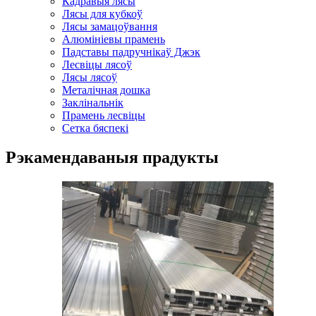
Кадравыя лясы
Лясы для кубкоў
Лясы замацоўвання
Алюмініевы прамень
Падставы падручнікаў Джэк
Лесвіцы лясоў
Лясы лясоў
Металічная дошка
Заклінальнік
Прамень лесвіцы
Сетка бяспекі
Рэкамендаваныя прадукты