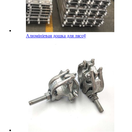
Алюмініевая дошка для лясоў