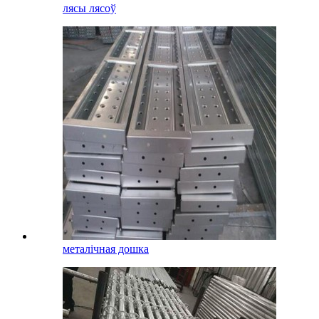
лясы лясоў
металічная дошка