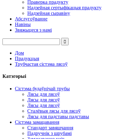
Праверка прадукту
Надзейная сертыфікацыя прадукту
Надзейная сыравіну
Абслугоўванне
Навіны
Звяжыцеся з намі
Дом
Прадукцыя
Трубчастая сістэма лясоў
Катэгорыі
Сістэма будаўнічай трубы
Лясы для лясоў
Лясы для лясоў
Лясы для лясоў
Сталёвыя лясы для лясоў
Лясы для падставы падставы
Сістэма замацавання
Стандарт завяшчання
Падручнік з шрубамі
Замацаванне кніг