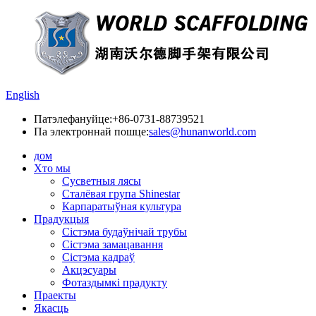
English
Патэлефануйце:
+86-0731-88739521
Па электроннай пошце:
sales@hunanworld.com
дом
Хто мы
Сусветныя лясы
Сталёвая група Shinestar
Карпаратыўная культура
Прадукцыя
Сістэма будаўнічай трубы
Сістэма замацавання
Сістэма кадраў
Акцэсуары
Фотаздымкі прадукту
Праекты
Якасць