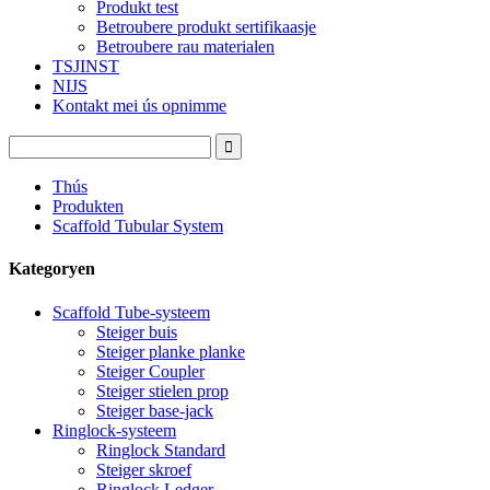
Produkt test
Betroubere produkt sertifikaasje
Betroubere rau materialen
TSJINST
NIJS
Kontakt mei ús opnimme
Thús
Produkten
Scaffold Tubular System
Kategoryen
Scaffold Tube-systeem
Steiger buis
Steiger planke planke
Steiger Coupler
Steiger stielen prop
Steiger base-jack
Ringlock-systeem
Ringlock Standard
Steiger skroef
Ringlock Ledger