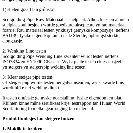
1) stielen graad fan grûnstof
Scolgolding Pipe Raw Materiaal is stielplaat. Allinich testen allinich
stielplaatspul besjoen wurde goedkard aksepteare yn rau materiaal
foarrie. Rau materiaal testen ynklusyf gemyske komposysje, neffens
BS1139, fysike eigenskip fan Tensile Sterkte, opbringst sterkte,
elongaasje.
2) Wenking Line testen
Scolgolding Pipe Wending Line kwaliteit wurdt testen neffens
ISO3834 en EN1090 CE-eask. Wylst platte testen ek essensjeel is
yn steigers yn steigerspip welding line testen.
3) Klear steiger pipe testen
GI-steiger piip wurde testen nei galvanisearjen, wylst swarte buis
wurdt hifke nei welding direkt.
It testen omfetsje gemyske gearstalling, fysike eigendom en plat.
Kliïnten kinne mûne sertifikaat krije, testrapport fan Hunan World
Scoffartering foar elke gearfoeging fan materiaal.
Produktfunksjes fan steigere buizen
1. Maklik te brûken