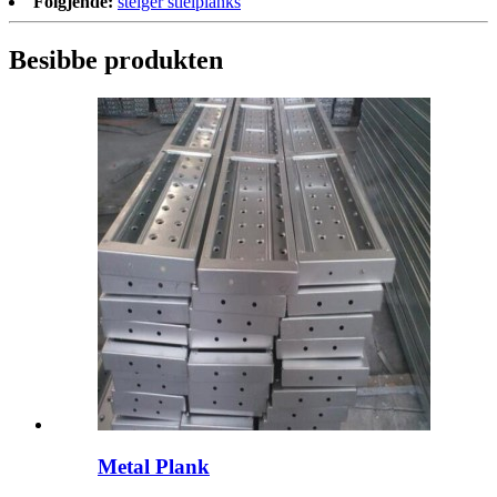
Folgjende:
steiger stielplanks
Besibbe produkten
Metal Plank