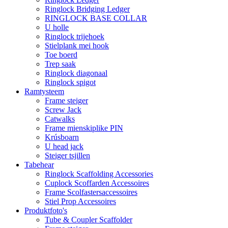
Ringlock Bridging Ledger
RINGLOCK BASE COLLAR
U holle
Ringlock trijehoek
Stielplank mei hook
Toe boerd
Trep saak
Ringlock diagonaal
Ringlock spigot
Ramtysteem
Frame steiger
Screw Jack
Catwalks
Frame mienskiplike PIN
Krúsboarn
U head jack
Steiger tsjillen
Tabehear
Ringlock Scaffolding Accessories
Cuplock Scoffarden Accessoires
Frame Scolfastersaccessoires
Stiel Prop Accessoires
Produktfoto's
Tube & Coupler Scaffolder