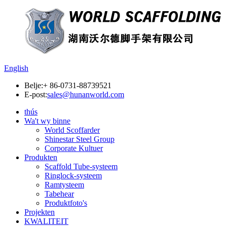
English
Belje:
+ 86-0731-88739521
E-post:
sales@hunanworld.com
thús
Wa't wy binne
World Scoffarder
Shinestar Steel Group
Corporate Kultuer
Produkten
Scaffold Tube-systeem
Ringlock-systeem
Ramtysteem
Tabehear
Produktfoto's
Projekten
KWALITEIT