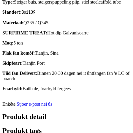
Type:
Steiger buis, steigerspuppeling piip, stiel steelcaffold tube
Standert:
Bs1139
Materiaal:
Q235 / Q345
SURFIRME TREAT:
Hot dip
Galvanisearre
Moq:
5 ton
Plak fan komôf:
Tianjin, Sina
Skipfeart:
Tianjin Port
Tiid fan Delivert:
Binnen 20-30 dagen nei it ûntfangen fan 'e LC of
boarch
Foarbyld:
Bailbale, foarbyld fergees
Enkête
Stjoer e-post nei ús
Produkt detail
Produkt tags