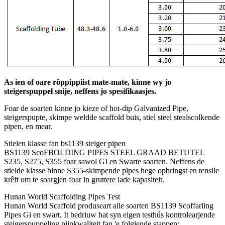
As ien of oare rôppippiist mate-mate, kinne wy ​​jo
steigerspuppel snije, neffens jo spesifikaasjes.
Foar de soarten kinne jo kieze of hot-dip Galvanized Pipe,
steigerspupte, skimpe weldde scaffold buis, stiel steel stealscolkende
pipen, en mear.
Stielen klasse fan bs1139 steiger pipen
BS1139 ScoFBOLDING PIPES STEEL GRAAD BETUTEL
S235, S275, S355 foar sawol GI en Swarte soarten. Neffens de
stielde klasse binne S355-skimpende pipes hege opbringst en tensile
krêft om te soargjen foar in gruttere lade kapasiteit.
Hunan World Scaffolding Pipes Test
Hunan World Scaffold produseart alle soarten BS1139 Scoffarling
Pipes Gi en swart. It bedriuw hat syn eigen testhús kontrolearjende
steigerspuppeling piipkwaliteit fan 'e folgjende stappen: