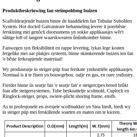
Produktbeskriuwing fan steimpoldong buizen
Scaffoldearjende buizen binne de haaddielen fan Tubular Subolden
System. Hot docled Galvanieare behanneling levere it poerbêste
ferskining mei genôch duorsumens yn sokke applikaasjes wêr't
sâltige loft of langere waarskwearen ûnûntkomber binne.
Fanwegen syn fleksibiliteit en rappe levering, lykas lege kosten
fergelike mei oar plakjes systeem, binne skimkerende buizen ien fan
'e bêste ferkeapjende materiaal!
Wy produsearje in steiger-piip foar ferskate yndustriële applikaasjes.
Normaal is it te finen yn bouwgebou, oalje en gas, en oare yndustry.
Fierder binne ús searje fan 'e searje fan' e steigercipes breed brûkt
foar alle steigersystemen, Tube beskoattelje scolmold, Cuplock en
Ringlock-steiger, props, swiere-plicht shoring frame, ensfh.
As in profesjonele en avesjele scolfmakker yn Sina biedt, biedt wy
in steiger piip mei ferskillende soarten en maten om te kiezen.