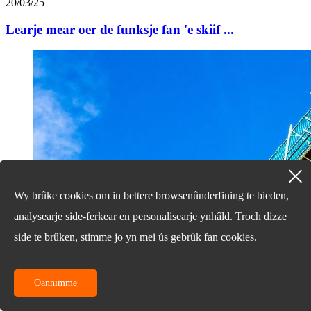
20/03/25
Learje mear oer de funksje fan 'e skiif ...
Wy brûke cookies om in bettere browsenûnderfining te bieden,
analysearje side-ferkear en personalisearje ynhâld. Troch dizze
side te brûken, stimme jo yn mei ús gebrûk fan cookies.
Oannimme