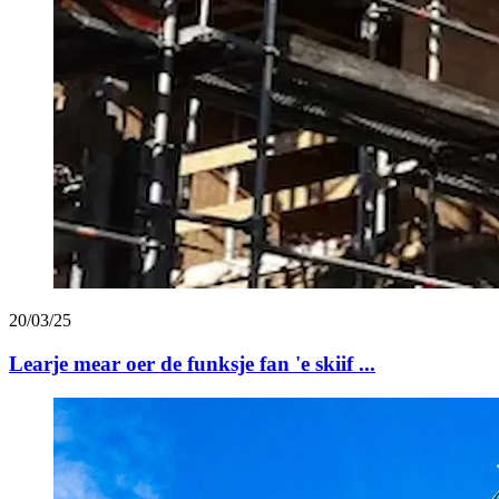
20/03/25
Learje mear oer de funksje fan 'e skiif ...