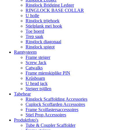
Ringlock Bridging Ledger
RINGLOCK BASE COLLAR
U holle
Ringlock trijehoek
Stielplank mei hook
Toe boerd
Trep saak
Ringlock diagonaal
Ringlock spigot
Ramtysteem
Frame steiger
Screw Jack
Catwalks
Frame mienskiplike PIN
Krúsboarn
U head jack
Steiger tsjillen
Tabehear
Ringlock Scaffolding Accessories
Cuplock Scoffarden Accessoires
Frame Scolfastersaccessoires
Stiel Prop Accessoires
Produktfoto's
Tube & Coupler Scaffolder