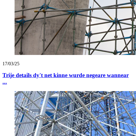
17/03/25
Trije details dy't net kinne wurde negeare wannear
...