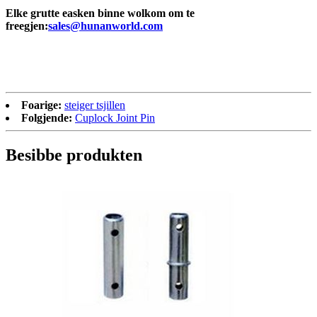
Elke grutte easken binne wolkom om te
freegjen:
sales@hunanworld.com
Foarige:
steiger tsjillen
Folgjende:
Cuplock Joint Pin
Besibbe produkten