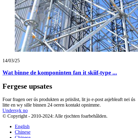
14/03/25
Wat binne de komponinten fan it skiif-type ...
Fergese upsates
Foar fragen oer ús produkten as priislist, lit jo e-post asjebleaft nei ús
litte en wy sille binnen 24 oeren kontakt opnimme.
Undersyk no
© Copyright - 2010-2024: Alle rjochten foarbehâlden.
English
Chinese
Chinese