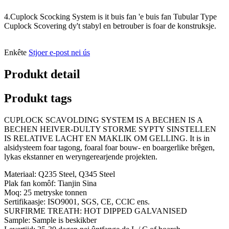
4.Cuplock Scocking System is it buis fan 'e buis fan Tubular Type
Cuplock Scovering dy't stabyl en betrouber is foar de konstruksje.
Enkête
Stjoer e-post nei ús
Produkt detail
Produkt tags
CUPLOCK SCAVOLDING SYSTEM IS A BECHEN IS A
BECHEN HEIVER-DULTY STORME SYPTY SINSTELLEN
IS RELATIVE LACHT EN MAKLIK OM GELLING. It is in
alsidysteem foar tagong, foaral foar bouw- en boargerlike brêgen,
lykas ekstanner en weryngerearjende projekten.
Materiaal: Q235 Steel, Q345 Steel
Plak fan komôf: Tianjin Sina
Moq: 25 metryske tonnen
Sertifikaasje: ISO9001, SGS, CE, CCIC ens.
SURFIRME TREATH: HOT DIPPED GALVANISED
Sample: Sample is beskikber