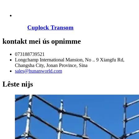
Cuplock Transom
kontakt mei ús opnimme
073188739521
Longchamp International Mansion, No .. 9 Xiangfu Rd,
Changsha City, Jonan Province, Sina
sales@hunanworld.com
Lêste nijs