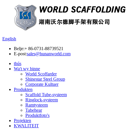
English
Belje:
+ 86-0731-88739521
E-post:
sales@hunanworld.com
thús
Wa't wy binne
World Scoffarder
Shinestar Steel Group
Corporate Kultuer
Produkten
Scaffold Tube-systeem
Ringlock-systeem
Ramtysteem
Tabehear
Produktfoto's
Projekten
KWALITEIT