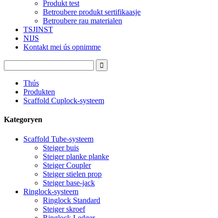
Produkt test
Betroubere produkt sertifikaasje
Betroubere rau materialen
TSJINST
NIJS
Kontakt mei ús opnimme
Thús
Produkten
Scaffold Cuplock-systeem
Kategoryen
Scaffold Tube-systeem
Steiger buis
Steiger planke planke
Steiger Coupler
Steiger stielen prop
Steiger base-jack
Ringlock-systeem
Ringlock Standard
Steiger skroef
Ringlock Ledger