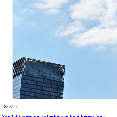
18/03/25
Sân faktoaren om te beskôgjen by it kiezen fan s ...