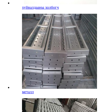
хуйвалдааны холбогч
металл