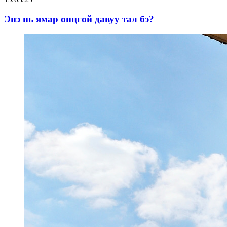
Энэ нь ямар онцгой давуу тал бэ?