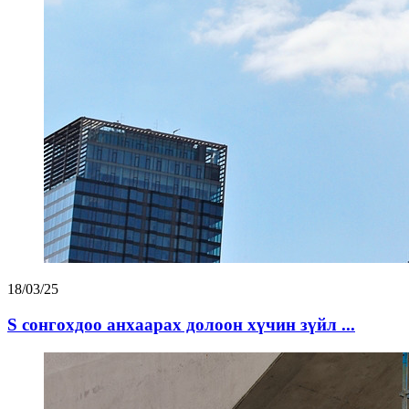
18/03/25
S сонгохдоо анхаарах долоон хүчин зүйл ...