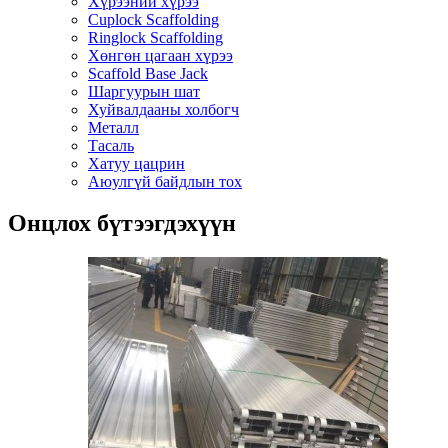
Хүрээний хүрээ
Cuplock Scaffolding
Ringlock Scaffolding
Хөнгөн цагаан хүрээ
Scaffold Base Jack
Шаргуурын шат
Хуйвалдааны холбогч
Металл
Тасаль
Хатуу цацрин
Аюулгүй байдлын тох
Онцлох бүтээгдэхүүн