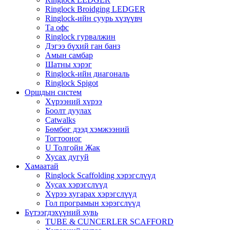
Ringlock Broidging LEDGER
Ringlock-ийн суурь хүзүүвч
Та офс
Ringlock гурвалжин
Дэгээ бүхий ган банз
Амын самбар
Шатны хэрэг
Ringlock-ийн диагональ
Ringlock Spigot
Оршдын систем
Хүрээний хүрээ
Боолт дуулах
Catwalks
Бөмбөг дээд хэмжээний
Тогтооног
U Толгойн Жак
Хусах дугуй
Хамаатай
Ringlock Scaffolding хэрэгслүүд
Хусах хэрэгслүүд
Хүрээ хугарах хэрэгслүүд
Гол програмын хэрэгслүүд
Бүтээгдэхүүний хувь
TUBE & CUNCERLER SCAFFORD