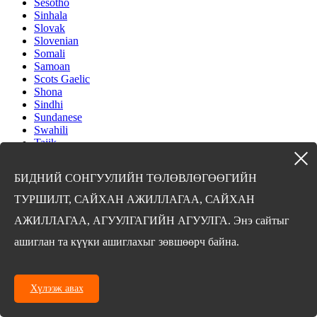
Sesotho
Sinhala
Slovak
Slovenian
Somali
Samoan
Scots Gaelic
Shona
Sindhi
Sundanese
Swahili
Tajik
Tamil
Telugu
БИДНИЙ СОНГУУЛИЙН ТӨЛӨВЛӨГӨӨГИЙН
Thai
Ukrainian
ТУРШИЛТ, САЙХАН АЖИЛЛАГАА, САЙХАН
Urdu
Uzbek
АЖИЛЛАГАА, АГУУЛГАГИЙН АГУУЛГА. Энэ сайтыг
Vietnamese
ашиглан та күүки ашиглахыг зөвшөөрч байна.
Welsh
Xhosa
Yiddish
Yoruba
Хүлээж авах
Zulu
Kinyarwanda