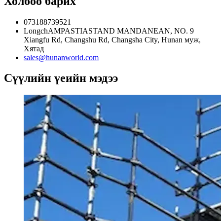
Холбоо барих
073188739521
LongchAMPASTIASTAND MANDANEAN, NO. 9
Xiangfu Rd, Changshu Rd, Changsha City, Hunan муж,
Хятад
sales@hunanworld.com
Сүүлийн үеийн мэдээ