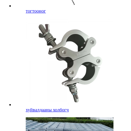
тогтооног
хуйвалдааны холбогч