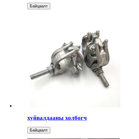
Байцаалт
хуйвалдааны холбогч
Байцаалт