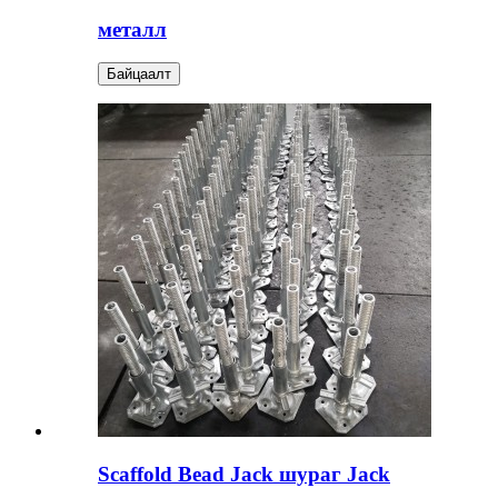
металл
Байцаалт
Scaffold Bead Jack шураг Jack