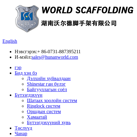
English
Нэвсгэрэх:
+ 86-0731-887395211
И-мэйл:
sales@hunanworld.com
гэр
Бид хэн бэ
Дэлхийн хуйвалдаан
Shinestar ган бүлэг
Байгууллагын соёл
Бүтээгдэхүүн
Шатаах хоолойн систем
Ringlock систем
Оршдын систем
Хамаатай
Бүтээгдэхүүний хувь
Төслүүд
Чанар