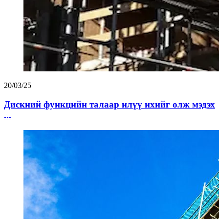
20/03/25
Дискний функцийн талаар илүү ихийг олж мэдэх
...