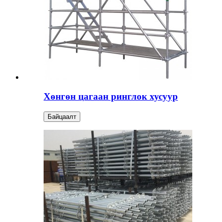
Хөнгөн цагаан ринглок хусуур
Байцаалт