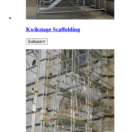
Kwikstage Scaffolding
Байцаалт