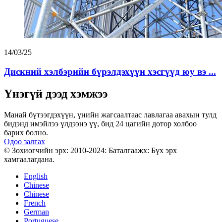
14/03/25
Дискний хэлбэрийн бүрэлдэхүүн хэсгүүд юу вэ ...
Үнэгүй дээд хэмжээ
Манай бүтээгдэхүүн, үнийн жагсаалтаас лавлагаа авахын тулд
бидэнд имэйлээ үлдээнэ үү, бид 24 цагийн дотор холбоо
барих болно.
Одоо залгах
© Зохиогчийн эрх: 2010-2024: Баталгаажх: Бүх эрх
хамгаалагдана.
English
Chinese
Chinese
French
German
Portuguese