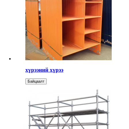
хүрээний хүрээ
Байцаалт