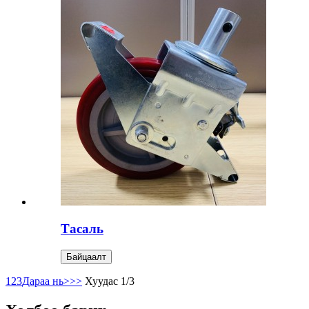
Тасаль
Байцаалт
1
2
3
Дараа нь>
>>
Хуудас 1/3