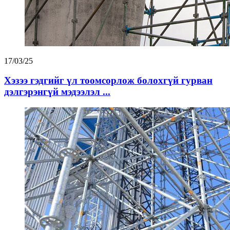
17/03/25
Хэзээ гэдгийг үл тоомсорлож болохгүй гурван
дэлгэрэнгүй мэдээлэл ...