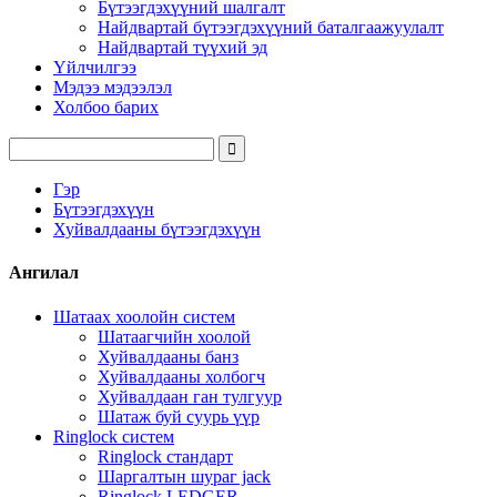
Бүтээгдэхүүний шалгалт
Найдвартай бүтээгдэхүүний баталгаажуулалт
Найдвартай түүхий эд
Үйлчилгээ
Мэдээ мэдээлэл
Холбоо барих
Гэр
Бүтээгдэхүүн
Хуйвалдааны бүтээгдэхүүн
Ангилал
Шатаах хоолойн систем
Шатаагчийн хоолой
Хуйвалдааны банз
Хуйвалдааны холбогч
Хуйвалдаан ган тулгуур
Шатаж буй суурь үүр
Ringlock систем
Ringlock стандарт
Шаргалтын шураг jack
Ringlock LEDGER