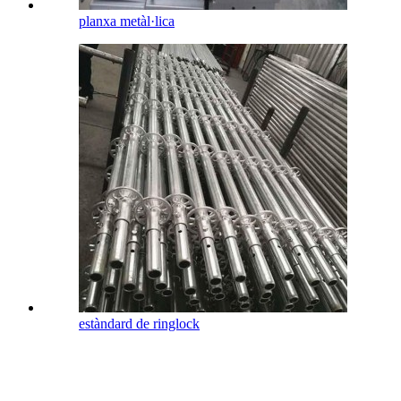
planxa metàl·lica
estàndard de ringlock