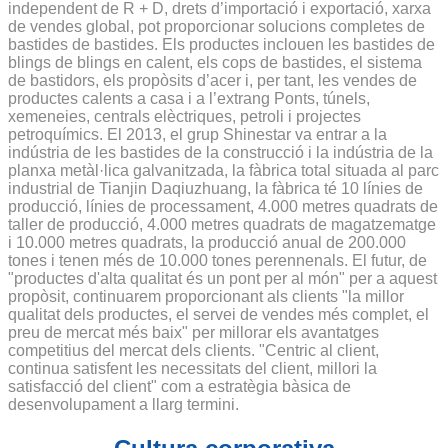
independent de R + D, drets d’importació i exportació, xarxa
de vendes global, pot proporcionar solucions completes de
bastides de bastides. Els productes inclouen les bastides de
blings de blings en calent, els cops de bastides, el sistema
de bastidors, els propòsits d’acer i, per tant, les vendes de
productes calents a casa i a l’extrang Ponts, túnels,
xemeneies, centrals elèctriques, petroli i projectes
petroquímics. El 2013, el grup Shinestar va entrar a la
indústria de les bastides de la construcció i la indústria de la
planxa metàl·lica galvanitzada, la fàbrica total situada al parc
industrial de Tianjin Daqiuzhuang, la fàbrica té 10 línies de
producció, línies de processament, 4.000 metres quadrats de
taller de producció, 4.000 metres quadrats de magatzematge
i 10.000 metres quadrats, la producció anual de 200.000
tones i tenen més de 10.000 tones perennenals. El futur, de
"productes d'alta qualitat és un pont per al món" per a aquest
propòsit, continuarem proporcionant als clients "la millor
qualitat dels productes, el servei de vendes més complet, el
preu de mercat més baix" per millorar els avantatges
competitius del mercat dels clients. "Centric al client,
continua satisfent les necessitats del client, millori la
satisfacció del client" com a estratègia bàsica de
desenvolupament a llarg termini.