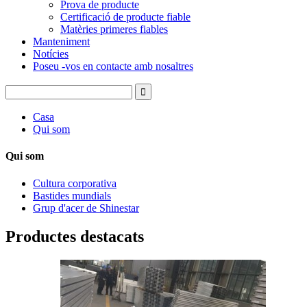
Prova de producte
Certificació de producte fiable
Matèries primeres fiables
Manteniment
Notícies
Poseu -vos en contacte amb nosaltres
Casa
Qui som
Qui som
Cultura corporativa
Bastides mundials
Grup d'acer de Shinestar
Productes destacats