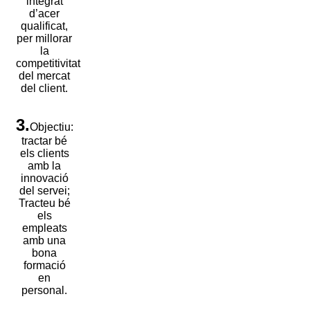
integrat
d’acer
qualificat,
per millorar
la
competitivitat
del mercat
del client.
3.
Objectiu:
tractar bé
els clients
amb la
innovació
del servei;
Tracteu bé
els
empleats
amb una
bona
formació
en
personal.