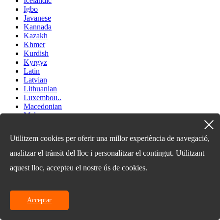
Icelandic
Igbo
Javanese
Kannada
Kazakh
Khmer
Kurdish
Kyrgyz
Latin
Latvian
Lithuanian
Luxembou..
Macedonian
Malagasy
Malay
Malayalam
Utilitzem cookies per oferir una millor experiència de navegació,
Maltese
Maori
analitzar el trànsit del lloc i personalitzar el contingut. Utilitzant
Marathi
aquest lloc, accepteu el nostre ús de cookies.
Mongolian
Burmese
Nepali
Norwegian
Acceptar
Pashto
Persian