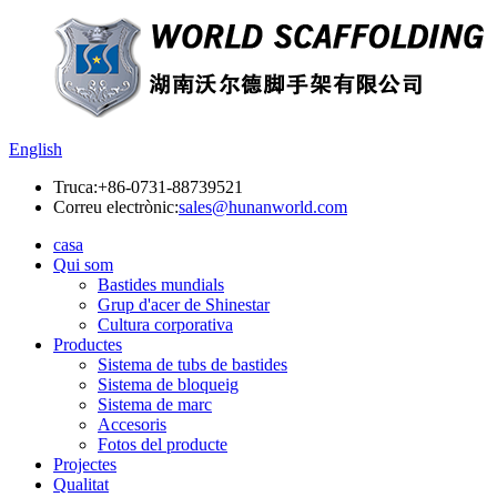
English
Truca:
+86-0731-88739521
Correu electrònic:
sales@hunanworld.com
casa
Qui som
Bastides mundials
Grup d'acer de Shinestar
Cultura corporativa
Productes
Sistema de tubs de bastides
Sistema de bloqueig
Sistema de marc
Accesoris
Fotos del producte
Projectes
Qualitat