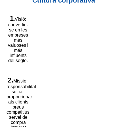
Cultura corporativa
1
.
Visió:
convertir -
se en les
empreses
més
valuoses i
més
influents
del segle.
2.
Missió i
responsabilitat
social:
proporcionar
als clients
preus
competitius,
servei de
compra