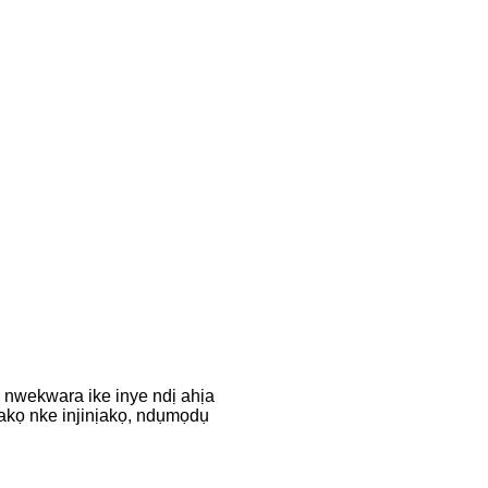
 nwekwara ike inye ndị ahịa
akọ nke injinịakọ, ndụmọdụ