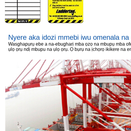
Nyere aka idozi mmebi iwu omenala na
Wasghapụrụ ebe a na-ebugharị mba ọzọ na mbupụ mba ofes
ụlọ ọrụ ndị mbupu na ụlọ ọrụ. Ọ bụrụ na ịchọrọ ikikere na