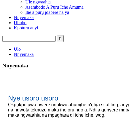
Ule ngwaahịa
Asambodo A Pụrụ Iche Amụma
Ihe a pụrụ ịdabere na ya
Nnyemaka
Ububo
Kpọtụrụ anyị
Ulo
Nnyemaka
Nnyemaka
Nye usoro usoro
Ọkpụkpụ ụwa nwere nnukwu ahụmịhe n'ọhịa scaffling, anyị
na ngwọta teknụzụ maka ihe oru ngo a. Ndị a gụnyere mgb
maka ngwaahịa na mpaghara dị iche iche, wdg.