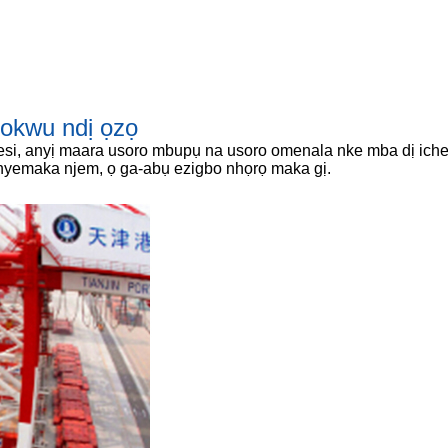
 okwu ndị ọzọ
i, anyị maara usoro mbupụ na usoro omenala nke mba dị iche
 enyemaka njem, ọ ga-abụ ezigbo nhọrọ maka gị.