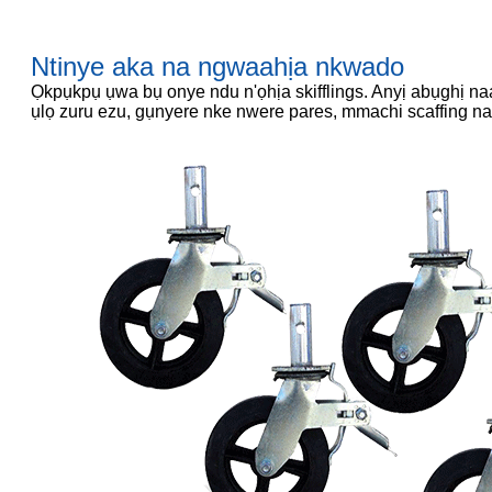
Ntinye aka na ngwaahịa nkwado
Ọkpụkpụ ụwa bụ onye ndu n'ọhịa skifflings. Anyị abụghị na
ụlọ zuru ezu, gụnyere nke nwere pares, mmachi scaffing n