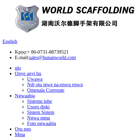
English
Kpọọ:
+ 86-0731-88739521
E-mail:
sales@hunanworld.com
ulo
Onye anyi bu
Uwawa
Ndị otu igwe na-enwu enwu
Omenala Corrorate
Ngwaahịa
Sistemu tube
Usoro diski
Sistem Sistem
Ngwa mma
Foto ngwaahịa
Oru ngo
Mma