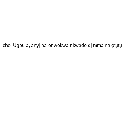
 iche. Ugbu a, anyị na-enwekwa nkwado dị mma na ọtụtụ