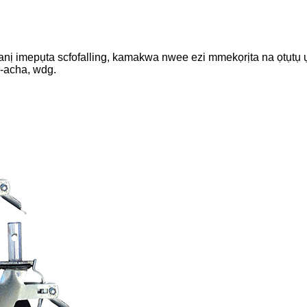
anị imepụta scfofalling, kamakwa nwee ezi mmekọrịta na ọtụtụ ụ
a-acha, wdg.