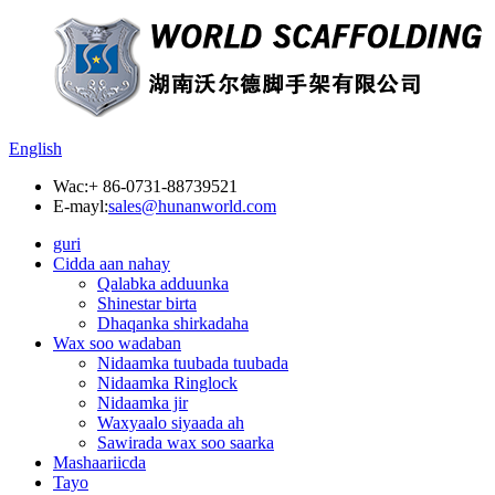
English
Wac:
+ 86-0731-88739521
E-mayl:
sales@hunanworld.com
guri
Cidda aan nahay
Qalabka adduunka
Shinestar birta
Dhaqanka shirkadaha
Wax soo wadaban
Nidaamka tuubada tuubada
Nidaamka Ringlock
Nidaamka jir
Waxyaalo siyaada ah
Sawirada wax soo saarka
Mashaariicda
Tayo