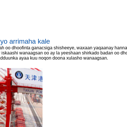
yo arrimaha kale
ah oo dhoofinta ganacsiga shisheeye, waxaan yaqaanay hanna
 iskaashi wanaagsan oo ay la yeeshaan shirkado badan oo dhoo
a adduunka ayaa kuu noqon doona xulasho wanaagsan.