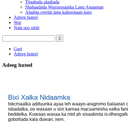
Tijaabada alaabada
Shahaadada Waxsoosaarka Lagu Agaansan
Alaabta ceeriin lagu kalsoonaan karo
Adeeg huteel
War
Nala soo xiriir
Guri
Adeeg huteel
Adeeg huteel
Bixi Xalka Nidaamka
Isticmaalka adduunka ayaa leh waayo-aragnimo balaaran 
isbadalka, oo waxaan u siin karnaa macaamiisha xalka fa
beddelka. Kuwaas waxaa ka mid ah xisaabinta is-dhexgalk
gobollada kala duwan, iwm.