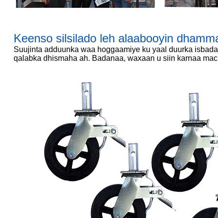
Keenso silsilado leh alaabooyin dhamma
Suujinta adduunka waa hoggaamiye ku yaal duurka isbadalk
qalabka dhismaha ah. Badanaa, waxaan u siin karnaa maca