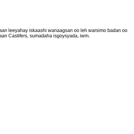
axaan leeyahay iskaashi wanaagsan oo leh warsimo badan oo
aan Castifers, sumadaha isgoysyada, iwm.