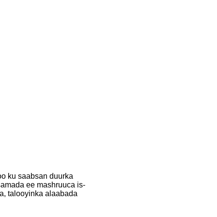
oo ku saabsan duurka
rsamada ee mashruuca is-
a, talooyinka alaabada