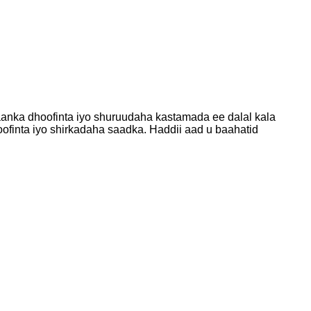
anka dhoofinta iyo shuruudaha kastamada ee dalal kala
finta iyo shirkadaha saadka. Haddii aad u baahatid