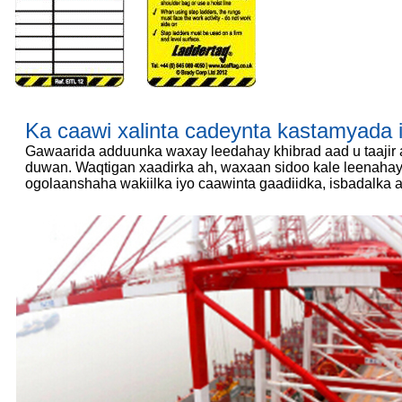
Ka caawi xalinta cadeynta kastamyada i
Gawaarida adduunka waxay leedahay khibrad aad u taajir 
duwan. Waqtigan xaadirka ah, waxaan sidoo kale leenahay
ogolaanshaha wakiilka iyo caawinta gaadiidka, isbadalk