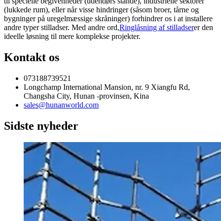
til specielle begivenheder (udendørs stande), industrielle sektorer
(lukkede rum), eller når visse hindringer (såsom broer, tårne ​​og
bygninger på uregelmæssige skråninger) forhindrer os i at installere
andre typer stilladser. Med andre ord,
Ringlåsning af stilladser
er den
ideelle løsning til mere komplekse projekter.
Kontakt os
073188739521
Longchamp International Mansion, nr. 9 Xiangfu Rd,
Changsha City, Hunan -provinsen, Kina
sales@hunanworld.com
Sidste nyheder