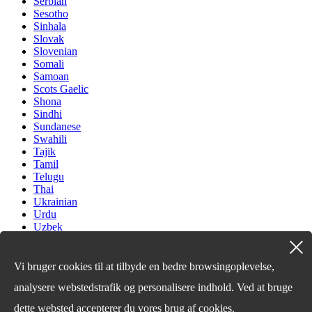
Serbian
Sesotho
Sinhala
Slovak
Slovenian
Somali
Samoan
Scots Gaelic
Shona
Sindhi
Sundanese
Swahili
Tajik
Tamil
Telugu
Thai
Ukrainian
Urdu
Uzbek
Vietnamese
Welsh
Xhosa
Vi bruger cookies til at tilbyde en bedre browsingoplevelse,
Yiddish
analysere webstedstrafik og personalisere indhold. Ved at bruge
Yoruba
Zulu
dette websted accepterer du vores brug af cookies.