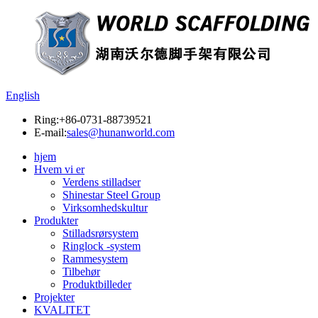
English
Ring:
+86-0731-88739521
E-mail:
sales@hunanworld.com
hjem
Hvem vi er
Verdens stilladser
Shinestar Steel Group
Virksomhedskultur
Produkter
Stilladsrørsystem
Ringlock -system
Rammesystem
Tilbehør
Produktbilleder
Projekter
KVALITET