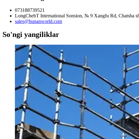
073188739521
LongChebT International Sonsion, № 9 Xangfu Rd, Chatsha sha
sales@hunanworld.com
So'ngi yangiliklar