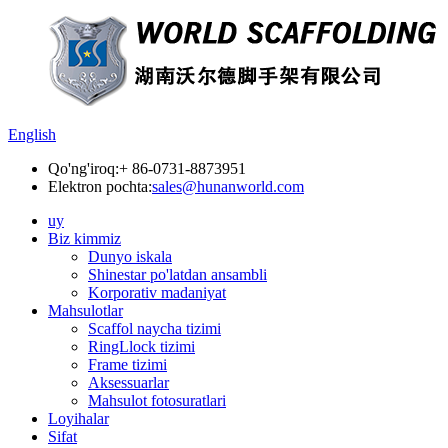
English
Qo'ng'iroq:
+ 86-0731-8873951
Elektron pochta:
sales@hunanworld.com
uy
Biz kimmiz
Dunyo iskala
Shinestar po'latdan ansambli
Korporativ madaniyat
Mahsulotlar
Scaffol naycha tizimi
RingLlock tizimi
Frame tizimi
Aksessuarlar
Mahsulot fotosuratlari
Loyihalar
Sifat