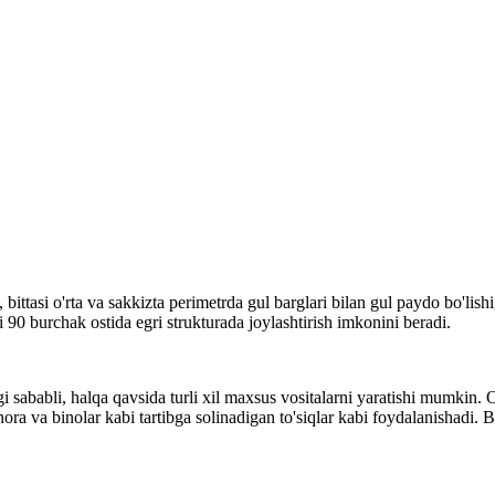
bittasi o'rta va sakkizta perimetrda gul barglari bilan gul paydo bo'lishig
90 burchak ostida egri strukturada joylashtirish imkonini beradi.
gi sababli, halqa qavsida turli xil maxsus vositalarni yaratishi mumkin. 
minora va binolar kabi tartibga solinadigan to'siqlar kabi foydalanishadi.