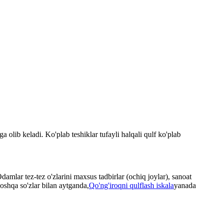
a olib keladi. Ko'plab teshiklar tufayli halqali qulf ko'plab
Odamlar tez-tez o'zlarini maxsus tadbirlar (ochiq joylar), sanoat
 Boshqa so'zlar bilan aytganda,
Qo'ng'iroqni qulflash iskala
yanada