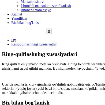
Mahsulot sinovi
Ishonchli mahsulotni sertifikatlash
Ishonchli xom ashyo
Xizmat
Yangiliklar
Biz bilan bog'lanish
Uy
Ring-qulflashning xususiyatlari
Ring-qulflashning xususiyatlari
Ring qulfi tekis yumaloq metalka o'xshaydi. Uning to'qqizta teshiklari, 
ulanishlarni qabul qilishi mumkin. Bu shuningdek, tayoqchani 45 yoki 
Ular bir nechta tarkibiy qismlarga qo'shilish qobiliyatiga ega bo'lganli
sektorlari (yopiq joylar) yoki ba'zi bir to'siqlar, masalan, ko'priklar, 
murakkab loyihalar uchun ideal echimdir.
Biz bilan bog'lanish