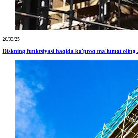
20/03/25
Diskning funktsiyasi haqida ko'proq ma'lumot oling .