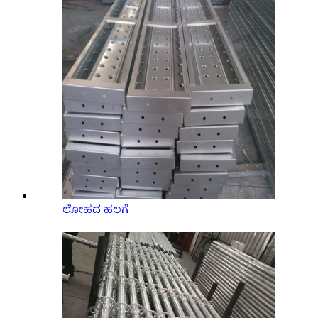
ಲೋಹದ ಹಲಗೆ