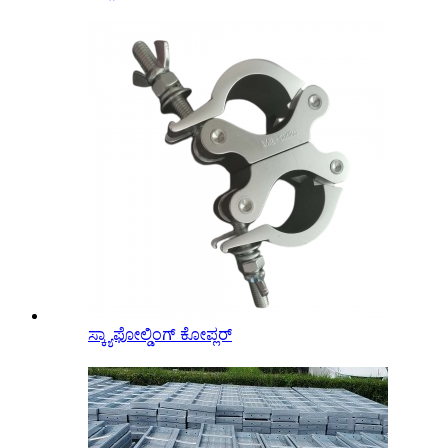
ಸ್ಕ್ಯಾಫೋಲ್ಡಿಂಗ್ ಕೋಪ್ಲರ್