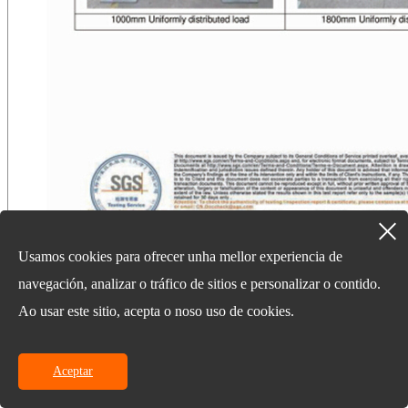
Usamos cookies para ofrecer unha mellor experiencia de
póñase en contacto connosco
navegación, analizar o tráfico de sitios e personalizar o contido.
Ao usar este sitio, acepta o noso uso de cookies.
073188739521
Longchamp International Mansion, nº 9 Xiangfu Rd,
Changsha City, provincia de Hunan, China
sales@hunanworld.com
Aceptar
Últimas novas