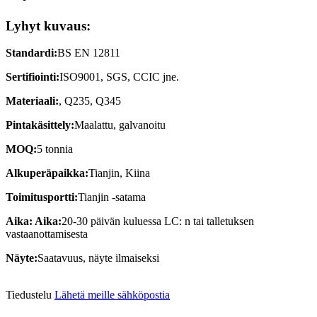
Lyhyt kuvaus:
Standardi:
BS EN 12811
Sertifiointi:
ISO9001, SGS, CCIC jne.
Materiaali:
, Q235, Q345
Pintakäsittely:
Maalattu, galvanoitu
MOQ:
5 tonnia
Alkuperäpaikka:
Tianjin, Kiina
Toimitusportti:
Tianjin -satama
Aika: Aika:
20-30 päivän kuluessa LC: n tai talletuksen
vastaanottamisesta
Näyte:
Saatavuus, näyte ilmaiseksi
Tiedustelu
Lähetä meille sähköpostia