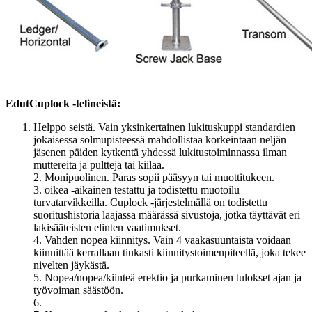
Edut
Cuplock -telineistä:
Helppo seistä. Vain yksinkertainen lukituskuppi standardien
jokaisessa solmupisteessä mahdollistaa korkeintaan neljän
jäsenen päiden kytkentä yhdessä lukitustoiminnassa ilman
muttereita ja pultteja tai kiilaa.
2. Monipuolinen. Paras sopii pääsyyn tai muottitukeen.
3. oikea -aikainen testattu ja todistettu muotoilu
turvatarvikkeilla. Cuplock -järjestelmällä on todistettu
suoritushistoria laajassa määrässä sivustoja, jotka täyttävät eri
lakisääteisten elinten vaatimukset.
4. Vahden nopea kiinnitys. Vain 4 vaakasuuntaista voidaan
kiinnittää kerrallaan tiukasti kiinnitystoimenpiteellä, joka tekee
nivelten jäykästä.
5. Nopea/nopea/kiinteä erektio ja purkaminen tulokset ajan ja
työvoiman säästöön.
6.