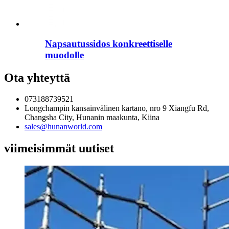
Napsautussidos konkreettiselle
muodolle
Ota yhteyttä
073188739521
Longchampin kansainvälinen kartano, nro 9 Xiangfu Rd,
Changsha City, Hunanin maakunta, Kiina
sales@hunanworld.com
viimeisimmät uutiset