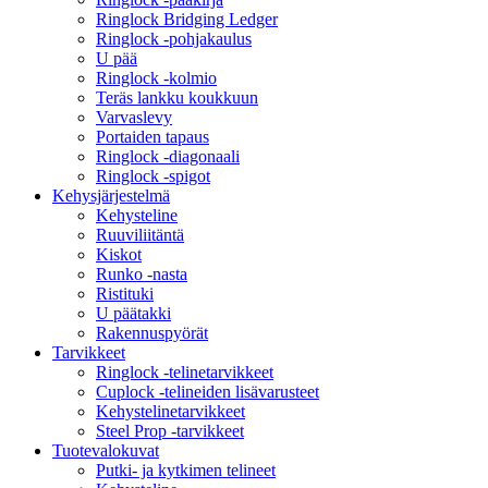
Ringlock Bridging Ledger
Ringlock -pohjakaulus
U pää
Ringlock -kolmio
Teräs lankku koukkuun
Varvaslevy
Portaiden tapaus
Ringlock -diagonaali
Ringlock -spigot
Kehysjärjestelmä
Kehysteline
Ruuviliitäntä
Kiskot
Runko -nasta
Ristituki
U päätakki
Rakennuspyörät
Tarvikkeet
Ringlock -telinetarvikkeet
Cuplock -telineiden lisävarusteet
Kehystelinetarvikkeet
Steel Prop -tarvikkeet
Tuotevalokuvat
Putki- ja kytkimen telineet