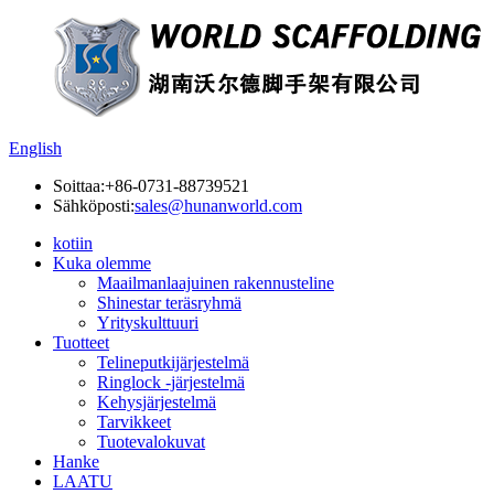
English
Soittaa:
+86-0731-88739521
Sähköposti:
sales@hunanworld.com
kotiin
Kuka olemme
Maailmanlaajuinen rakennusteline
Shinestar teräsryhmä
Yrityskulttuuri
Tuotteet
Telineputkijärjestelmä
Ringlock -järjestelmä
Kehysjärjestelmä
Tarvikkeet
Tuotevalokuvat
Hanke
LAATU