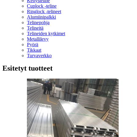
Kehysteline
Cuplock -teline
Ringlock -telineet
Alumiinipalkki
Telinepohja
Telineitä
Telineiden kytkimet
Metallilevy
Pyörä
Tikkaat
Turvaverkko
Esitetyt tuotteet