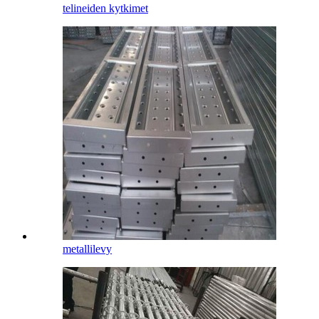
telineiden kytkimet
metallilevy