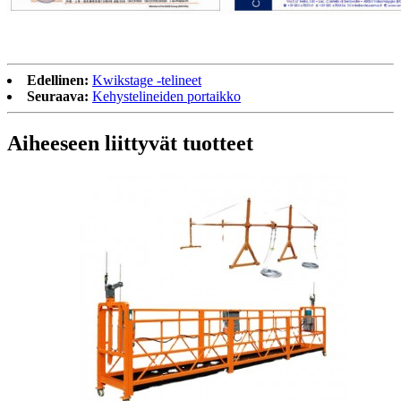
Edellinen:
Kwikstage -telineet
Seuraava:
Kehystelineiden portaikko
Aiheeseen liittyvät tuotteet