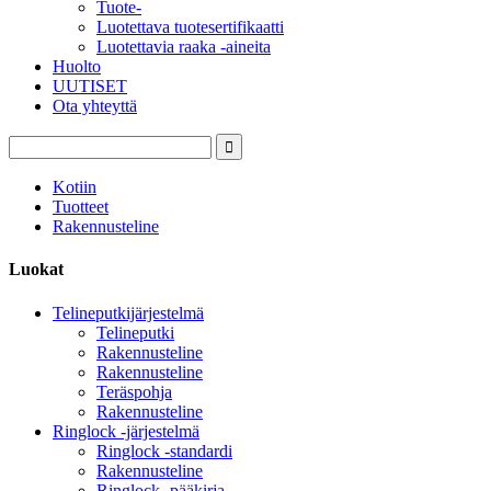
Tuote-
Luotettava tuotesertifikaatti
Luotettavia raaka -aineita
Huolto
UUTISET
Ota yhteyttä
Kotiin
Tuotteet
Rakennusteline
Luokat
Telineputkijärjestelmä
Telineputki
Rakennusteline
Rakennusteline
Teräspohja
Rakennusteline
Ringlock -järjestelmä
Ringlock -standardi
Rakennusteline
Ringlock -pääkirja