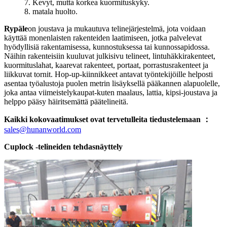
7. Kevyt, mutta korkea kuormituskyky.
8. matala huolto.
Rypäle
on joustava ja mukautuva telinejärjestelmä, jota voidaan
käyttää monenlaisten rakenteiden laatimiseen, jotka palvelevat
hyödyllisiä rakentamisessa, kunnostuksessa tai kunnossapidossa.
Näihin rakenteisiin kuuluvat julkisivu telineet, lintuhäkkirakenteet,
kuormituslahat, kaarevat rakenteet, portaat, porrastusrakenteet ja
liikkuvat tornit. Hop-up-kiinnikkeet antavat työntekijöille helposti
asentaa työalustoja puolen metrin lisäyksellä pääkannen alapuolelle,
joka antaa viimeistelykaupat-kuten maalaus, lattia, kipsi-joustava ja
helppo pääsy häiritsemättä päätelineitä.
Kaikki kokovaatimukset ovat tervetulleita tiedustelemaan ：
sales@hunanworld.com
Cuplock -telineiden tehdasnäyttely