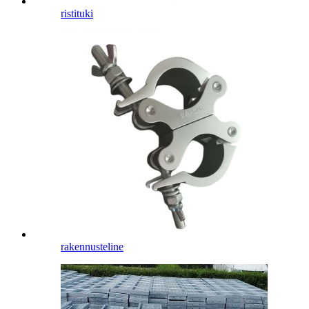
ristituki
rakennusteline