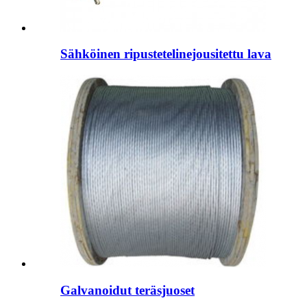
Sähköinen ripustetelinejousitettu lava
Galvanoidut teräsjuoset