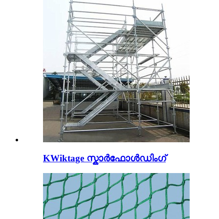
KWiktage സ്കാർഫോൾഡിംഗ്