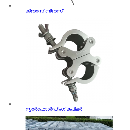
ക്രോസ് ബ്രേസ്
സ്കാർഫോൾഡിംഗ് കപ്ലർ