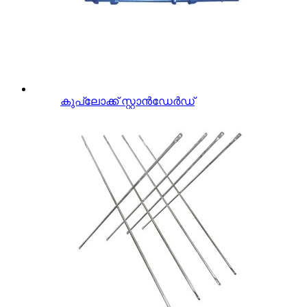
കുപ്ലോക്ക് സ്റ്റാൻഡേർഡ്