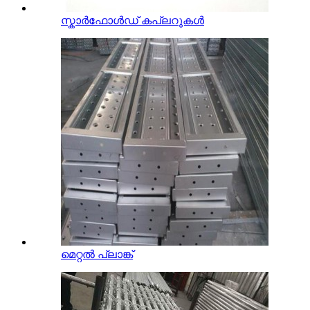
സ്കാർഫോൾഡ് കപ്ലറുകൾ
മെറ്റൽ പ്ലാങ്ക്