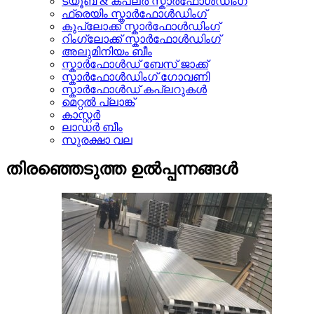
ട്യൂബ് & കപ്ലർ സ്കാർഫോൾഡിംഗ്
ഫ്രെയിം സ്കാർഫോൾഡിംഗ്
കുപ്ലോക്ക് സ്കാർഫോൾഡിംഗ്
റിംഗ്ലോക്ക് സ്കാർഫോൾഡിംഗ്
അലുമിനിയം ബീം
സ്കാർഫോൾഡ് ബേസ് ജാക്ക്
സ്കാർഫോൾഡിംഗ് ഗോവണി
സ്കാർഫോൾഡ് കപ്ലറുകൾ
മെറ്റൽ പ്ലാങ്ക്
കാസ്റ്റർ
ലാഡർ ബീം
സുരക്ഷാ വല
തിരഞ്ഞെടുത്ത ഉൽപ്പന്നങ്ങൾ