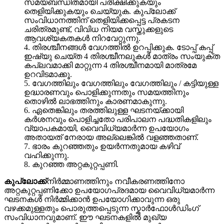
സമയബന്ധിതമായി പരീക്ഷിക്കുകയും
തെളിയിക്കുകയും ചെയ്യുക. കുപ്ലോക്ക്
സംവിധാനത്തിന് തെളിയിക്കപ്പെട്ട പ്രകടന
ചരിത്രമുണ്ട്, വിവിധ നിയമ വസ്തുക്കളുടെ
ആവശ്യകതകൾ നിറവേറ്റുന്നു.
4. തിരശ്ചീനങ്ങൾ വേഗത്തിൽ ഉറപ്പിക്കുക. ടോപ്പ് കപ്പ്
ഇഷ്യു ചെയ്ത 4 തിരശ്ചീനലുകൾ മാത്രം സംയുക്ത
കപ്ലവമാക്കി മാറ്റുന്ന 4 തിരശ്ചീനമായി മാത്രമേ
ഉറവിടമാക്കൂ.
5. വേഗത്തിലും വേഗത്തിലും വേഗത്തിലും / കട്ടിയുള്ള
ഉദ്ധാരണവും പൊളിക്കുന്നതും സമയത്തിനും
തൊഴിൽ ലാഭത്തിനും കാരണമാകുന്നു.
6. ഏതെങ്കിലും തരത്തിലുള്ള ഘടനയ്ക്കായി
കർശനവും പൊളിച്ചതോ പരിപാലന പദ്ധതികളിലും
വ്യാപകമായി, വൈവിധ്യമാർന്ന ഉപയോഗം
അതായത് നേരായ അല്ലെങ്കിൽ വളഞ്ഞതാണ്.
7. ഭാരം കുറഞ്ഞതും ഉയർന്നതുമായ കഴിവ്
വഹിക്കുന്നു.
8. കുറഞ്ഞ അറ്റകുറ്റപ്പണി.
കുപ്ലോക്ക്
നിർമ്മാണത്തിനും നവീകരണത്തിനോ
അറ്റകുറ്റപ്പണിക്കോ ഉപയോഗപ്രദമായ വൈവിധ്യമാർന്ന
ഘടനകൾ നിർമ്മിക്കാൻ ഉപയോഗിക്കാവുന്ന ഒരു
വഴക്കമുള്ളതും പൊരുത്തപ്പെടുന്ന സ്കാർഫോൾഡിംഗ്
സംവിധാനവുമാണ്. ഈ ഘടനകളിൽ മുഖ്യ