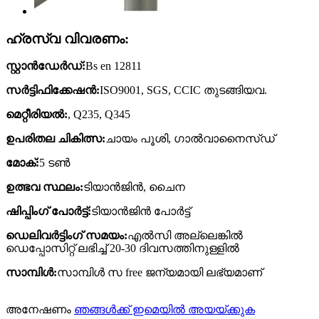
ഹ്രസ്വ വിവരണം:
സ്റ്റാൻഡേർഡ്:
Bs en 12811
സർട്ടിഫിക്കേഷൻ:
ISO9001, SGS, CCIC തുടങ്ങിയവ.
മെറ്റീരിയൽ:
, Q235, Q345
ഉപരിതല ചികിത്സ:
ചായം പൂശി, ഗാൽവാനൈസ്ഡ്
മോക്:
5 ടൺ
ഉത്ഭവ സ്ഥലം:
ടിയാൻജിൻ, ചൈന
ഷിപ്പിംഗ് പോർട്ട്:
ടിയാൻജിൻ പോർട്ട്
ഡെലിവർട്ടിംഗ് സമയം:
എൽസി അല്ലെങ്കിൽ
ഡെപ്പോസിറ്റ് ലഭിച്ച് 20-30 ദിവസത്തിനുള്ളിൽ
സാമ്പിൾ:
സാമ്പിൾ സ free ജന്യമായി ലഭ്യമാണ്
അനേഷണം
ഞങ്ങൾക്ക് ഇമെയിൽ അയയ്ക്കുക