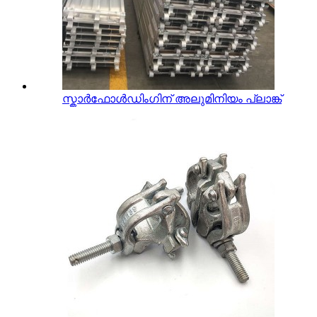
സ്കാർഫോൾഡിംഗിന് അലുമിനിയം പ്ലാങ്ക്