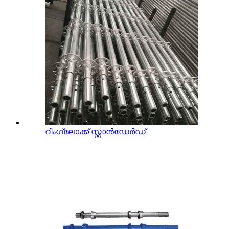
റിംഗ്ലോക്ക് സ്റ്റാൻഡേർഡ്