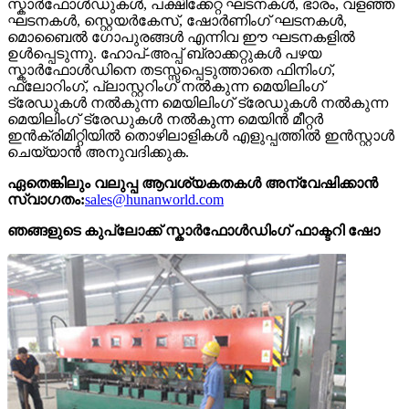
സ്കാർഫോൾഡുകൾ, പക്ഷിക്കേറ്റ ഘടനകൾ, ഭാരം, വളഞ്ഞ
ഘടനകൾ, സ്റ്റെയർകേസ്, ഷോർണിംഗ് ഘടനകൾ,
മൊബൈൽ ഗോപുരങ്ങൾ എന്നിവ ഈ ഘടനകളിൽ
ഉൾപ്പെടുന്നു. ഹോപ്-അപ്പ് ബ്രാക്കറ്റുകൾ പഴയ
സ്കാർഫോൾഡിനെ തടസ്സപ്പെടുത്താതെ ഫിനിംഗ്,
ഫ്ലോറിംഗ്, പ്ലാസ്റ്ററിംഗ് നൽകുന്ന മെയിലിംഗ്
ട്രേഡുകൾ നൽകുന്ന മെയിലിംഗ് ട്രേഡുകൾ നൽകുന്ന
മെയിലിംഗ് ട്രേഡുകൾ നൽകുന്ന മെയിൻ മീറ്റർ
ഇൻക്രിമിറ്റിയിൽ തൊഴിലാളികൾ എളുപ്പത്തിൽ ഇൻസ്റ്റാൾ
ചെയ്യാൻ അനുവദിക്കുക.
ഏതെങ്കിലും വലുപ്പ ആവശ്യകതകൾ അന്വേഷിക്കാൻ
സ്വാഗതം:
sales@hunanworld.com
ഞങ്ങളുടെ കുപ്ലോക്ക് സ്കാർഫോൾഡിംഗ് ഫാക്ടറി ഷോ