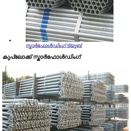
സ്കാർഫോൾഡിംഗ് ട്യൂബ്
കുപ്ലോക്ക് സ്കാർഫോൾഡിംഗ്