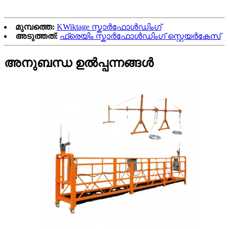
മുമ്പത്തെ:
KWiktage സ്കാർഫോൾഡിംഗ്
അടുത്തത്:
ഫ്രെയിം സ്കാർഫോൾഡിംഗ് സ്റ്റെയർകേസ്
അനുബന്ധ ഉൽപ്പന്നങ്ങൾ