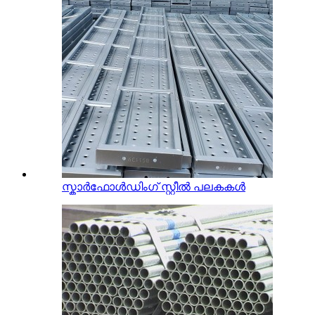
സ്കാർഫോൾഡിംഗ് സ്റ്റീൽ പലകകൾ