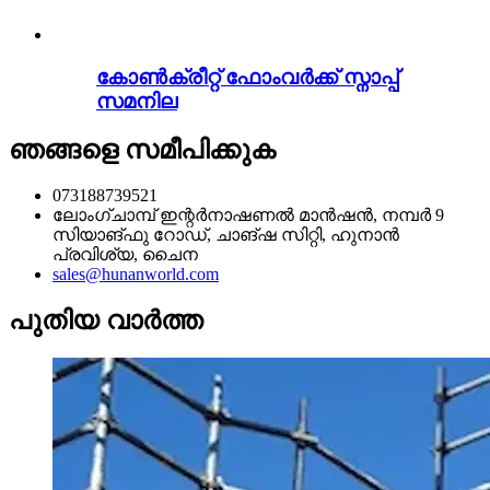
കോൺക്രീറ്റ് ഫോംവർക്ക് സ്നാപ്പ്
സമനില
ഞങ്ങളെ സമീപിക്കുക
073188739521
ലോംഗ്ചാമ്പ് ഇന്റർനാഷണൽ മാൻഷൻ, നമ്പർ 9
സിയാങ്ഫു റോഡ്, ചാങ്ഷ സിറ്റി, ഹുനാൻ
പ്രവിശ്യ, ചൈന
sales@hunanworld.com
പുതിയ വാർത്ത