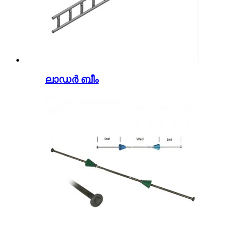
ലാഡർ ബീം