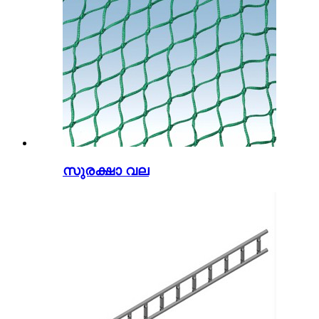
സുരക്ഷാ വല