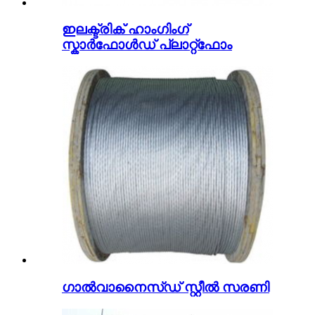
ഇലക്ട്രിക് ഹാംഗിംഗ്
സ്കാർഫോൾഡ് പ്ലാറ്റ്ഫോം
ഗാൽവാനൈസ്ഡ് സ്റ്റീൽ സരണി