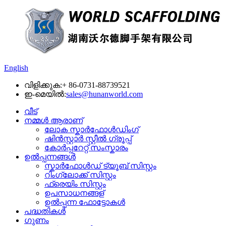
English
വിളിക്കുക:
+ 86-0731-88739521
ഇ-മെയിൽ:
sales@hunanworld.com
വീട്
നമ്മൾ ആരാണ്
ലോക സ്കാർഫോൾഡിംഗ്
ഷിൻസ്റ്റാർ സ്റ്റീൽ ഗ്രൂപ്പ്
കോർപ്പറേറ്റ് സംസ്കാരം
ഉൽപ്പന്നങ്ങൾ
സ്കാർഫോൾഡ് ട്യൂബ് സിസ്റ്റം
റിംഗ്ലോക്ക് സിസ്റ്റം
ഫ്രെയിം സിസ്റ്റം
ഉപസാധനങ്ങള്
ഉൽപ്പന്ന ഫോട്ടോകൾ
പദ്ധതികൾ
ഗുണം