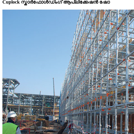
Cuplock സ്കാർഫോൾഡിംഗ് ആപ്ലിക്കേഷൻ ഷോ