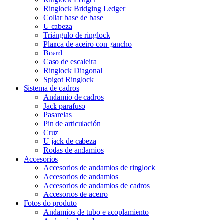
Ringlock Bridging Ledger
Collar base de base
U cabeza
Triángulo de ringlock
Planca de aceiro con gancho
Board
Caso de escaleira
Ringlock Diagonal
Spigot Ringlock
Sistema de cadros
Andamio de cadros
Jack parafuso
Pasarelas
Pin de articulación
Cruz
U jack de cabeza
Rodas de andamios
Accesorios
Accesorios de andamios de ringlock
Accesorios de andamios
Accesorios de andamios de cadros
Accesorios de aceiro
Fotos do produto
Andamios de tubo e acoplamiento