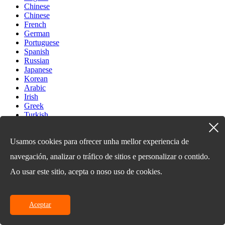
Chinese
Chinese
French
German
Portuguese
Spanish
Russian
Japanese
Korean
Arabic
Irish
Greek
Turkish
Italian
Danish
Usamos cookies para ofrecer unha mellor experiencia de
Romanian
Indonesian
navegación, analizar o tráfico de sitios e personalizar o contido.
Czech
Afrikaans
Ao usar este sitio, acepta o noso uso de cookies.
Swedish
Polish
Basque
Catalan
Aceptar
Esperanto
Hindi