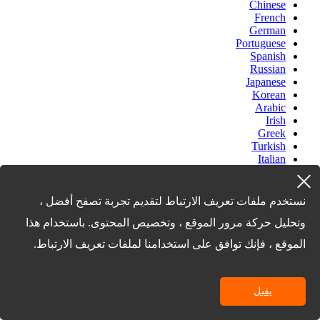
Chinese
French
German
Portuguese
Spanish
Russian
Japanese
Korean
Arabic
Irish
Greek
Turkish
Italian
Danish
Romanian
Indonesian
نستخدم ملفات تعريف الارتباط لتقديم تجربة تصفح أفضل ،
Czech
وتحليل حركة مرور الموقع ، وتخصيص المحتوى. باستخدام هذا
Afrikaans
Swedish
الموقع ، فإنك توافق على استخدامنا لملفات تعريف الارتباط.
Polish
Basque
Catalan
Esperanto
يقبل
Hindi
Lao