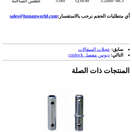
3.0m
Q345B
48.3*3.2mm
غطس الساخنة
أي متطلبات الحجم نرحب بالاستفسار:
sales@hunanworld.com
سابق:
عجلات السقالات
التالي:
دبوس مفصل cuplock
المنتجات ذات الصلة