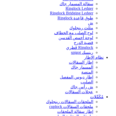
سقالة المسمار جاك
Ringlock Ledger
Ringlock Bridging Ledger
طوق قاعدة Ringlock
ش
مثلث رينجلوك
لوح الصلب مع الخطاف
لوحة أخمص القدمين
قضية الدرج
Ringlock قطري
رينسك spigot
نظام الإطار
إطار السقالات
المسمار جاك
المنصة
إطار دبوس المفصل
الصليب
ش رأس جاك
عجلات السقالات
مُكَمِّلات
الملحقات السقالات رينجلوك
ملحقات السقالات cuplock
إطار سقالة الملحقات