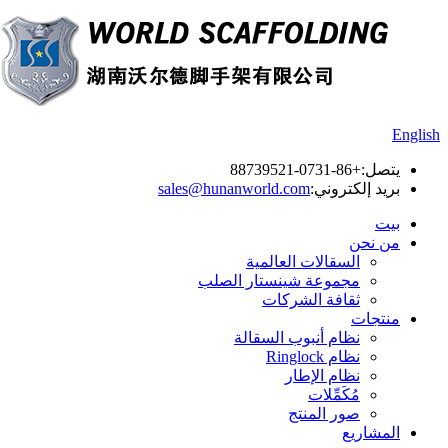
English
يتصل:
+86-0731-88739521
بريد إلكتروني:
sales@hunanworld.com
بيت
من نحن
السقالات العالمية
مجموعة شينستار الصلب
ثقافة الشركات
منتجات
نظام أنبوب السقالة
نظام Ringlock
نظام الإطار
مُكَمِّلات
صور المنتج
المشاريع