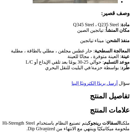
وصف قصير:
مادة
: Q345 Steel ، Q235 Steel
مكان المنشأ
: تيانجين الصين
منفذ الشحن
: ميناء تيانجين
المعالجة السطحية
: حار غطس مجلفن ، مطلي بالطاقة ، مطلية
عينة
: العينة متوفرة ، مجانًا للعينة
موعد التسليم
: حوالي 25-30 يومًا بعد تلقي الإيداع أو L/C
طَرد
: بواسطة حزمة/في البليت للنقل البحري
سؤال
أرسل بريدًا إلكترونيًا إلينا
تفاصيل المنتج
علامات المنتج
ملكنا
السقالات رينجوك
يتم تصنيع النظام باستخدام Hi-Strength Steel
ملحومة ميكانيكيًا وينتهي مع الانتهاء من Dip Glvanized.