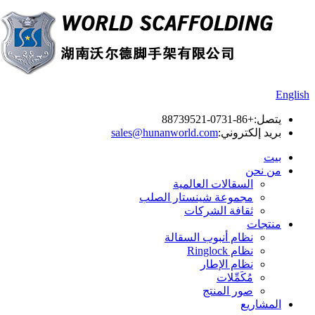
English
يتصل:
+86-0731-88739521
بريد إلكتروني:
sales@hunanworld.com
بيت
من نحن
السقالات العالمية
مجموعة شينستار الصلب
ثقافة الشركات
منتجات
نظام أنبوب السقالة
نظام Ringlock
نظام الإطار
مُكَمِّلات
صور المنتج
المشاريع