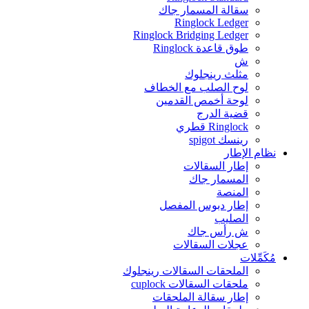
سقالة المسمار جاك
Ringlock Ledger
Ringlock Bridging Ledger
طوق قاعدة Ringlock
ش
مثلث رينجلوك
لوح الصلب مع الخطاف
لوحة أخمص القدمين
قضية الدرج
Ringlock قطري
رينسك spigot
نظام الإطار
إطار السقالات
المسمار جاك
المنصة
إطار دبوس المفصل
الصليب
ش رأس جاك
عجلات السقالات
مُكَمِّلات
الملحقات السقالات رينجلوك
ملحقات السقالات cuplock
إطار سقالة الملحقات