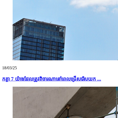
18/03/25
កត្តា 7 យ៉ាងដែលត្រូវពិចារណានៅពេលជ្រើសរើសយក ...