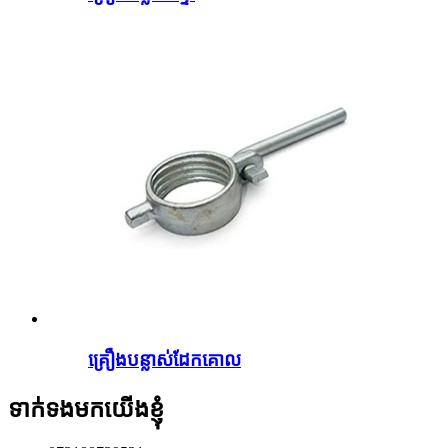
គ្រឿងបន្លាស់ដែកគោល
ទាក់ទងមកយើងខ្ញុំ