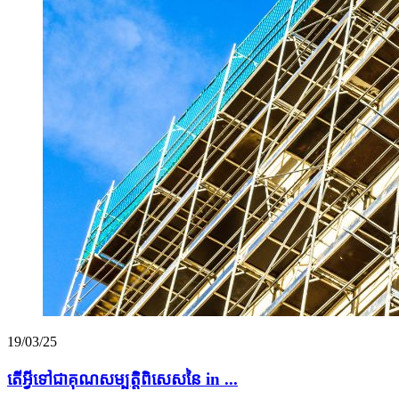
19/03/25
តើអ្វីទៅជាគុណសម្បត្តិពិសេសនៃ in ...