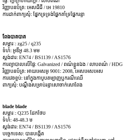
ផ្ទៃ: ក្តៅក្រហាយក្តៅ / លាបពណ៌
វិញ្ញាបនប័ត្រ: អេសជីជី / អេ 19810
ការដាក់ពាក្យសុំ: ផ្នែកទ្រទ្រង់ផ្នែកគាំទ្រផ្នែករន្ទា
ពែងបាតបាត
សម្ភារៈ: zg25 / q235
ទំហំ: អូឌីអូ 48.3 មម
ស្តង់ដារ: EN74 / BS1139 / AS1576
ការព្យាបាលលើផ្ទៃ: Galvanized / ពណ៌ខ្លួនឯង / លាបពណ៌ / HDG
វិញ្ញាបនប័ត្រ: អាយអេសអូ 9001: 2008, អេសអេសអេស
ការវេចខ្ចប់: នៅក្នុងកាបូបតម្បាញឬករណីឈើ
ពាក្យសុំ: បណ្តឹងសម្រាប់រន្ទាសោចាក់សោពែង
blade blade
សម្ភារៈ: Q235 ដែកថែប
ទំហំ: 48-48.3 ម
ស្តង់ដារ: EN74 / BS1139 / AS1576
បច្ចេកទេស: បានបង្កើត