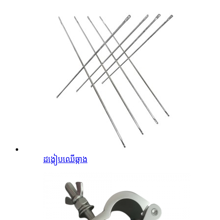
ដង្កៀបឈើឆ្កាង