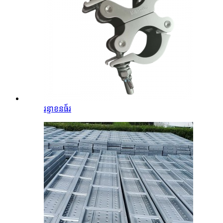
រន្ទាខនធ័រ