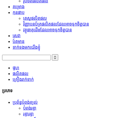
រូបថតផលិតផល
គម្រោង
កុនផាប
តេស្តផលិតផល
វិញ្ញាបនប័ត្រផលិតផលដែលអាចទុកចិត្តបាន
វត្ថុធាតុដើមដែលអាចទុកចិត្តបាន
សេវា
ប៍តមាន
ទាក់ទងមកយើងខ្ញុំ
ផ្ទហ
ផលិតផល
គ្រឿងរាក់ទាក់
ប្រភេទ
ប្រព័ន្ធបំពង់ខ្យល់
បំពង់រន្ទា
រន្ទារន្ទា