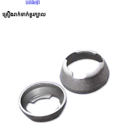
បំពង់រន្ទា
គ្រឿងរាក់ទាក់ខួរក្បាល