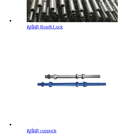
ស្តង់ដា RearKLock
ស្តង់ដា cuppock