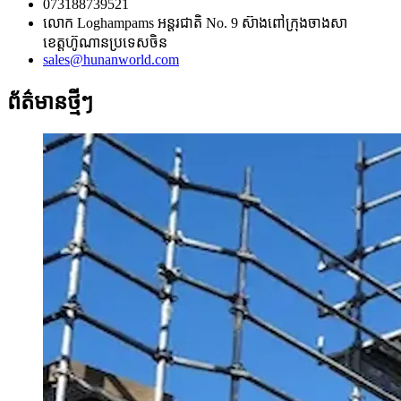
073188739521
លោក Loghampams អន្តរជាតិ No. 9 ស៊ាងពៅក្រុងចាងសា
ខេត្តហ៊ូណានប្រទេសចិន
sales@hunanworld.com
ព័ត៌មានថ្មីៗ