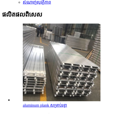
សំណាញ់សុវត្ថិភាព
ផលិតផលពិសេស
aluminum plank សម្រាប់រន្ទា