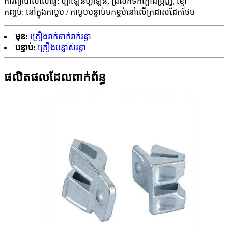
ការព្យាបាលលើផ្ទៃ: ហ្គាឡេនហ្គាឡិន, ជ្រលក់ទឹកក្តៅជម្រុញ, ខ្មៅ
កញ្ចប់: នៅក្នុងកាបូប / កាបូបបន្ទាប់មកខ្ចប់នៅលើក្រដាសដែកថែប
មុន:
គ្រឿងរាក់ទាក់រាក់រន្ទា
បន្ទាប់:
គ្រឿងបន្លាស់រន្ទា
ផលិតផលដែលពាក់ព័ន្ធ