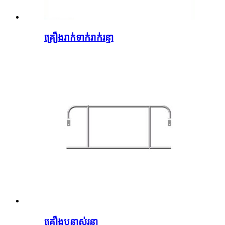
គ្រឿងរាក់ទាក់រាក់រន្ទា
គ្រឿងបន្លាស់រន្ទា