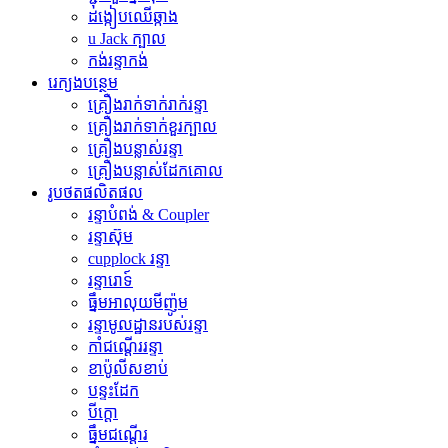
ដង្កៀបឈើឆ្កាង
u Jack ក្បាល
កង់រន្ទាកង់
រេក្យងបន្ថេម
គ្រឿងរាក់ទាក់រាក់រន្ទា
គ្រឿងរាក់ទាក់ខួរក្បាល
គ្រឿងបន្លាស់រន្ទា
គ្រឿងបន្លាស់ដែកគោល
រូបថតផលិតផល
រន្ទាបំពង់ & Coupler
រន្ទាស៊ុម
cupplock រន្ទា
រន្ទារោទ៍
ធ្នឹមអាលុយមីញ៉ូម
រន្ទាមូលដ្ឋានរបស់រន្ទា
កាំជណ្ដើររន្ទា
ខាប៉ូលីសខាប់
បន្ទះដែក
បីក្ដោ
ធ្នឹមជណ្តើរ