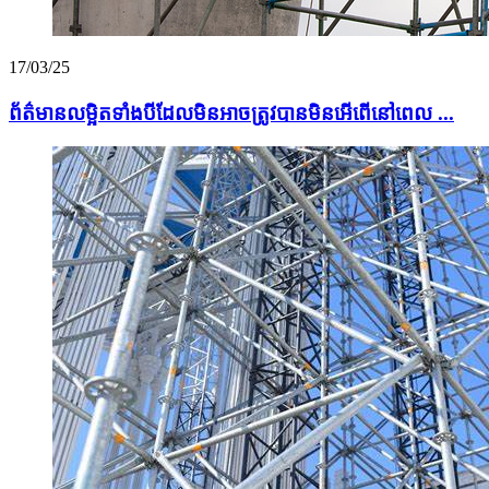
17/03/25
ព័ត៌មានលម្អិតទាំងបីដែលមិនអាចត្រូវបានមិនអើពើនៅពេល ...