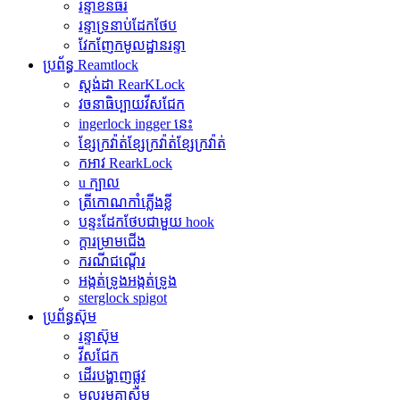
រន្ទាខនធ័រ
រន្ទាទ្រនាប់ដែកថែប
វែកញែកមូលដ្ឋានរន្ទា
ប្រព័ន្ធ Reamtlock
ស្តង់ដា RearKLock
វចនាធិប្បាយវីសជែក
ingerlock ingger នេះ
ខ្សែក្រវ៉ាត់ខ្សែក្រវ៉ាត់ខ្សែក្រវ៉ាត់
កអាវ RearkLock
u ក្បាល
ត្រីកោណកាំភ្លើងខ្លី
បន្ទះដែកថែបជាមួយ hook
ក្តារម្រាមជើង
ករណីជណ្តើរ
អង្កត់ទ្រូងអង្កត់ទ្រូង
sterglock spigot
ប្រព័ន្ធស៊ុម
រន្ទាស៊ុម
វីសជែក
ដើរបង្ហាញផ្លូវ
ម្ជុលរួមគ្នាស៊ុម