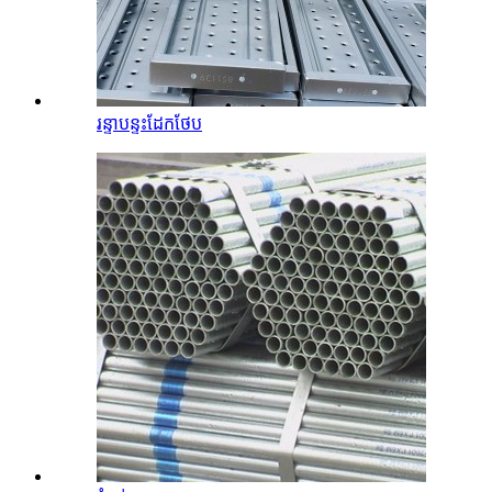
រន្ទាបន្ទះដែកថែប