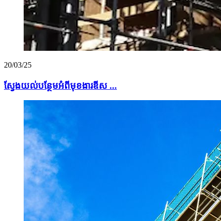
20/03/25
ស្វែងយល់បន្ថែមអំពីមុខងារឌីស ...