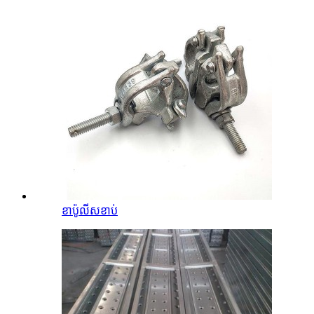
ខាប៉ូលីសខាប់