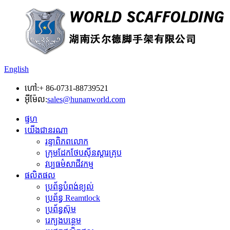
English
ហៅ:
+ 86-0731-88739521
អ៊ីម៉ែល:
sales@hunanworld.com
ផ្ទហ
យើងជានរណា
រន្ទាពិភពលោក
ក្រុមដែកថែបស៊ីនស្តារគ្រុប
វប្បធម៌សាជីវកម្ម
ផលិតផល
ប្រព័ន្ធបំពង់ខ្យល់
ប្រព័ន្ធ Reamtlock
ប្រព័ន្ធស៊ុម
រេក្យងបន្ថេម