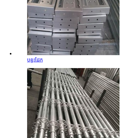
បន្ទះដែក