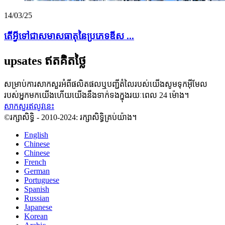
14/03/25
តើអ្វីទៅជាសមាសធាតុនៃប្រភេទឌីស ...
upsates ឥតគិតថ្លៃ
សម្រាប់ការសាកសួរអំពីផលិតផលឬបញ្ជីតំលៃរបស់យើងសូមទុកអ៊ីមែល
របស់អ្នកមកយើងហើយយើងនឹងទាក់ទងក្នុងរយៈពេល 24 ម៉ោង។
សាកសួរឥលូវនេះ
©រក្សាសិទ្ធិ - 2010-2024: រក្សាសិទ្ធិគ្រប់យ៉ាង។
English
Chinese
Chinese
French
German
Portuguese
Spanish
Russian
Japanese
Korean