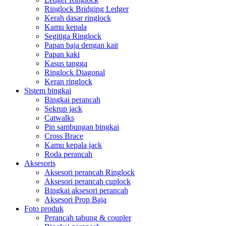
Ringlock Bridging Ledger
Kerah dasar ringlock
Kamu kepala
Segitiga Ringlock
Papan baja dengan kait
Papan kaki
Kasus tangga
Ringlock Diagonal
Keran ringlock
Sistem bingkai
Bingkai perancah
Sekrup jack
Catwalks
Pin sambungan bingkai
Cross Brace
Kamu kepala jack
Roda perancah
Aksesoris
Aksesori perancah Ringlock
Aksesori perancah cuplock
Bingkai aksesori perancah
Aksesori Prop Baja
Foto produk
Perancah tabung & coupler