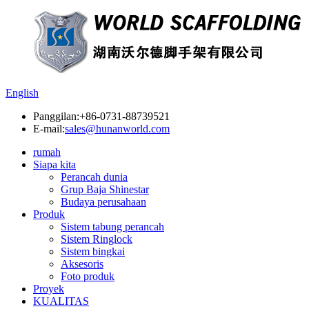
English
Panggilan:
+86-0731-88739521
E-mail:
sales@hunanworld.com
rumah
Siapa kita
Perancah dunia
Grup Baja Shinestar
Budaya perusahaan
Produk
Sistem tabung perancah
Sistem Ringlock
Sistem bingkai
Aksesoris
Foto produk
Proyek
KUALITAS