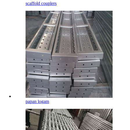
scaffold couplers
papan logam