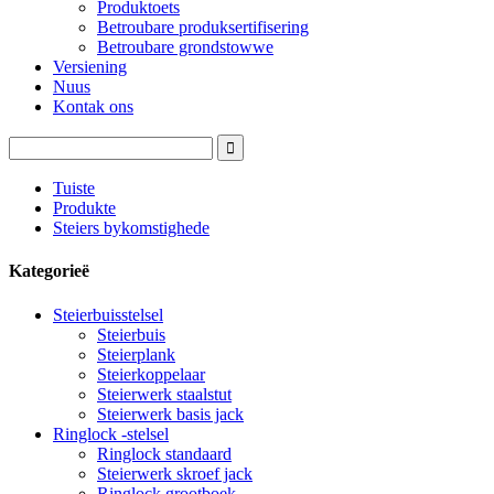
Produktoets
Betroubare produksertifisering
Betroubare grondstowwe
Versiening
Nuus
Kontak ons
Tuiste
Produkte
Steiers bykomstighede
Kategorieë
Steierbuisstelsel
Steierbuis
Steierplank
Steierkoppelaar
Steierwerk staalstut
Steierwerk basis jack
Ringlock -stelsel
Ringlock standaard
Steierwerk skroef jack
Ringlock grootboek