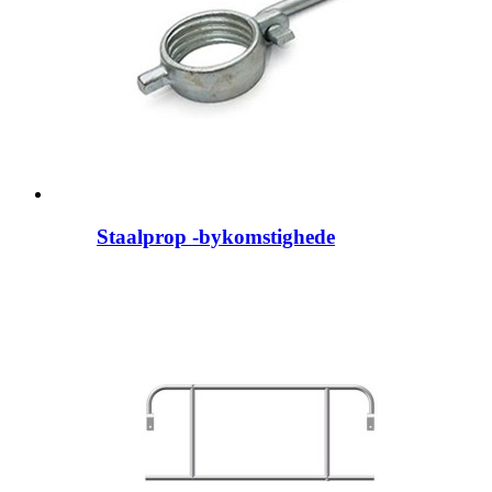
Staalprop -bykomstighede