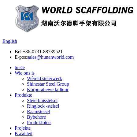
English
Bel:
+86-0731-88739521
E-pos:
sales@hunanworld.com
tuiste
Wie ons is
Wêreld steierwerk
Shinestar Steel Group
Korporatiewe kultuur
Produkte
Steierbuisstelsel
Ringlock -stelsel
Raamstelsel
Bybehore
Produkfoto's
Projekte
Kwaliteit