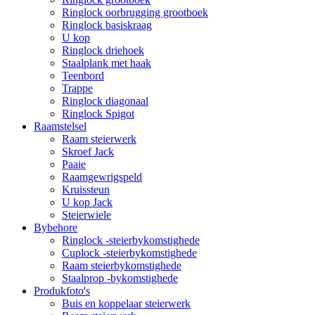
Ringlock oorbrugging grootboek
Ringlock basiskraag
U kop
Ringlock driehoek
Staalplank met haak
Teenbord
Trappe
Ringlock diagonaal
Ringlock Spigot
Raamstelsel
Raam steierwerk
Skroef Jack
Paaie
Raamgewrigspeld
Kruissteun
U kop Jack
Steierwiele
Bybehore
Ringlock -steierbykomstighede
Cuplock -steierbykomstighede
Raam steierbykomstighede
Staalprop -bykomstighede
Produkfoto's
Buis en koppelaar steierwerk