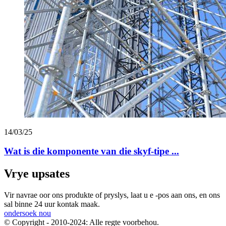
14/03/25
Wat is die komponente van die skyf-tipe ...
Vrye upsates
Vir navrae oor ons produkte of pryslys, laat u e -pos aan ons, en ons
sal binne 24 uur kontak maak.
ondersoek nou
© Copyright - 2010-2024: Alle regte voorbehou.