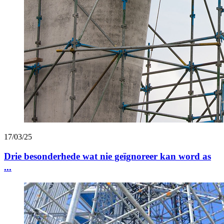
17/03/25
Drie besonderhede wat nie geïgnoreer kan word as
...