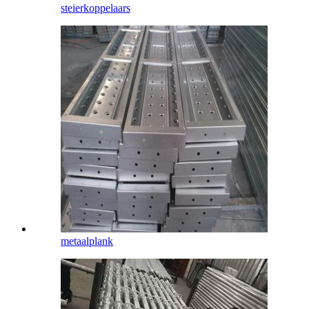
steierkoppelaars
metaalplank