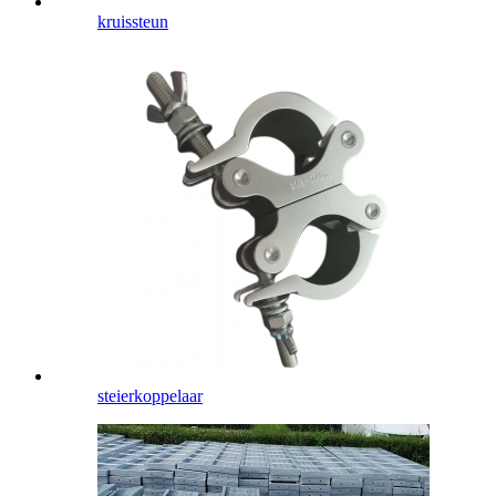
kruissteun
steierkoppelaar