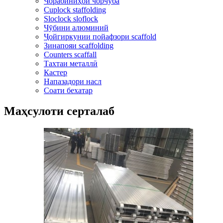
Чорабиниҳои чорчӯба
Cuplock staffolding
Sloclock sloflock
Чӯбини алюминий
Ҷойгиркунии пойафзори scaffold
Зинапояи scaffolding
Counters scaffall
Тахтаи металлӣ
Кастер
Напазадори насл
Соати бехатар
Маҳсулоти серталаб