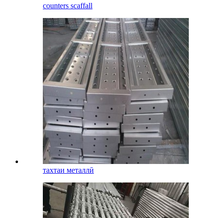
counters scaffall
тахтаи металлӣ