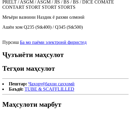
PRELT / ASGM / ASGM / JIS / BS / BS / DICE COMATE
CONTART STORT STORT STORTS
Меъёри вазнини Наздик ё рахми олмонӣ
Ашёи хом Q235 (Stk400) / Q345 (Stk500)
Пурсиш
Ба мо паёми электронӣ фиристед
Ҷузъиёти маҳсулот
Тегҳои маҳсулот
Пештар:
Чаҳорчӯбаҳои саҳҳомӣ
Баъдӣ:
TUBE & SCAFFLILLED
Маҳсулоти марбут