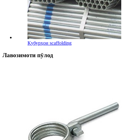
Қубурҳои scaffolding
Лавозимоти пӯлод