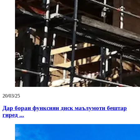
20/03/25
Дар бораи функсияи диск маълумоти бештар
гиред ...