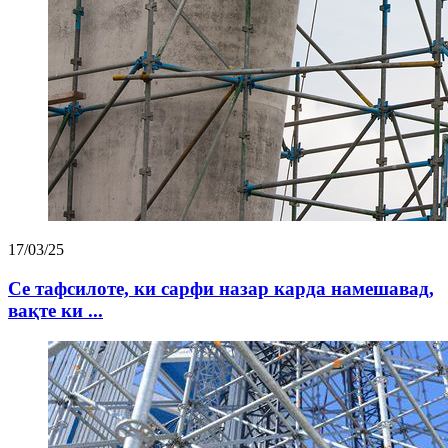
17/03/25
Се тафсилоте, ки сарфи назар карда намешавад,
вақте ки ...