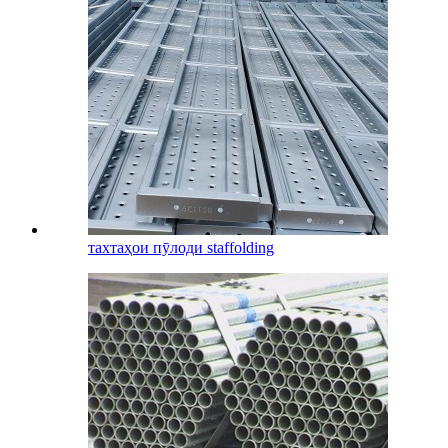
тахтаҳои пӯлоди staffolding