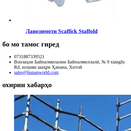
Лавозимоти Scaffick Staffold
бо мо тамос гиред
0731887339521
Воизаҳои Байналмилалии Байналмиллалӣ, № 9 xiangfu
Rd, ноҳияи шаҳри Ҳанана, Хитой
sales@hunanworld.com
охирин хабарҳо