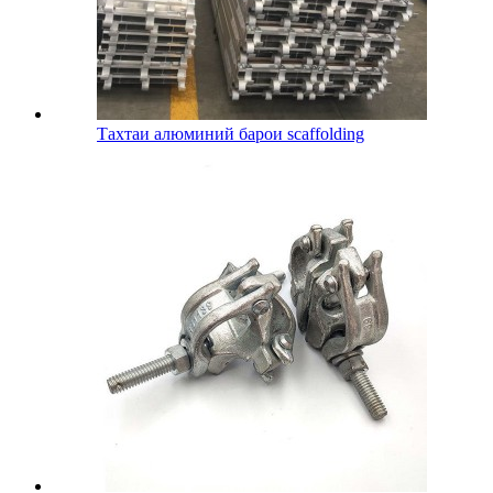
Тахтаи алюминий барои scaffolding