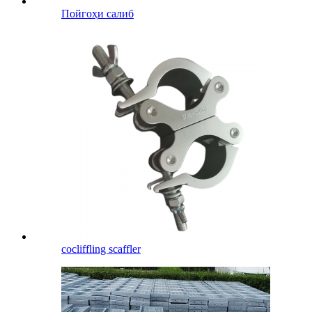
Пойгоҳи салиб
cocliffling scaffler