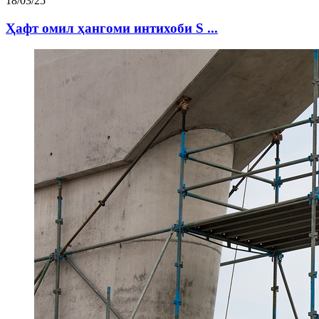
18/03/25
Ҳафт омил ҳангоми интихоби S ...