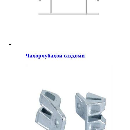
Чаҳорчӯбаҳои саҳҳомӣ