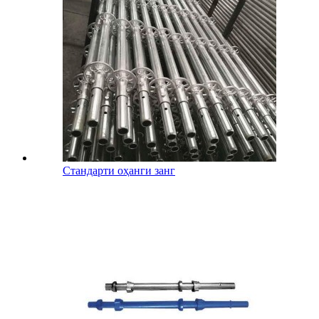
Стандарти оҳанги занг