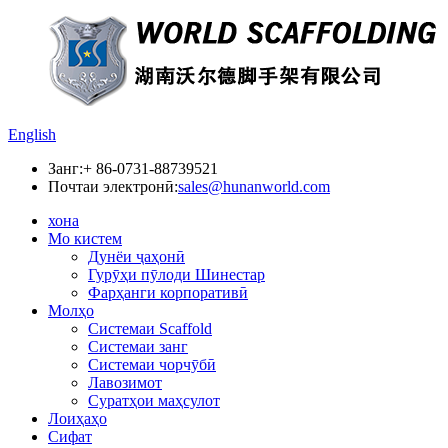
English
Занг:
+ 86-0731-88739521
Почтаи электронӣ:
sales@hunanworld.com
хона
Мо кистем
Дунёи ҷаҳонӣ
Гурӯҳи пӯлоди Шинестар
Фарҳанги корпоративӣ
Молҳо
Системаи Scaffold
Системаи занг
Системаи чорчӯбӣ
Лавозимот
Суратҳои маҳсулот
Лоиҳаҳо
Сифат