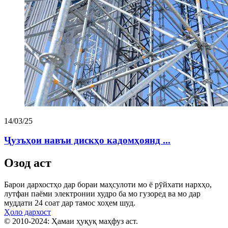
14/03/25
Ҷузъҳои навъи дискҳо кадомҳоянд ...
Озод аст
Барои дархостҳо дар бораи маҳсулоти мо ё рӯйхати нархҳо,
лутфан паёми электронии худро ба мо гузоред ва мо дар
муддати 24 соат дар тамос хоҳем шуд.
Ҳоло дархост
© 2010-2024: Ҳамаи ҳуқуқ маҳфуз аст.