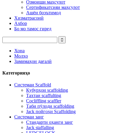
Озмоиши маҳсулот
Сертификатсияи маҳсулот
Ашёи боэътимод
Хизматрасонӣ
Ахбор
Бо мо тамос гиред
Хона
Молҳо
Замимаҳои дағалӣ
Категорияҳо
Системаи Scaffold
Қубурҳои scaffolding
Тахтаи scaffulting
Cocliffling scaffler
Таби пӯлоди scaffolding
Jack пойгоҳи Scaffolding
Системаи занг
Стандарти оҳанги занг
Jack staffalling
LEDGELOCK