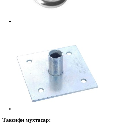
Тавсифи мухтасар: