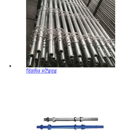
ਰਿੰਗਲੌਕ ਸਟੈਂਡਰਡ