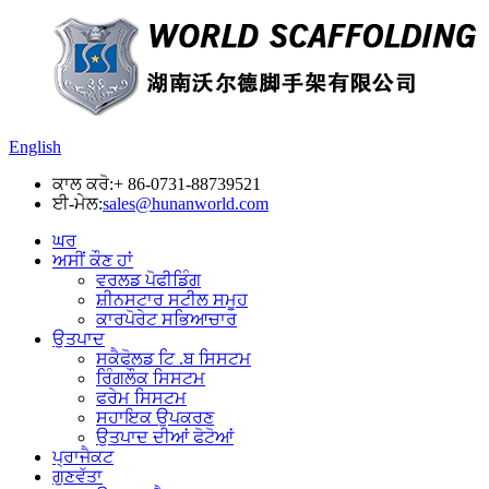
English
ਕਾਲ ਕਰੋ:
+ 86-0731-88739521
ਈ-ਮੇਲ:
sales@hunanworld.com
ਘਰ
ਅਸੀਂ ਕੌਣ ਹਾਂ
ਵਰਲਡ ਪੋਫੀਡਿੰਗ
ਸ਼ੀਨਸਟਾਰ ਸਟੀਲ ਸਮੂਹ
ਕਾਰਪੋਰੇਟ ਸਭਿਆਚਾਰ
ਉਤਪਾਦ
ਸਕੈਫੋਲਡ ਟਿ .ਬ ਸਿਸਟਮ
ਰਿੰਗਲੌਕ ਸਿਸਟਮ
ਫਰੇਮ ਸਿਸਟਮ
ਸਹਾਇਕ ਉਪਕਰਣ
ਉਤਪਾਦ ਦੀਆਂ ਫੋਟੋਆਂ
ਪ੍ਰਾਜੈਕਟ
ਗੁਣਵੱਤਾ