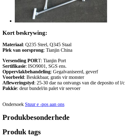
Kort beskrywing:
Materiaal
: Q235 Steel, Q345 Staal
Plek van oorsprong
: Tianjin China
Versending POR
T: Tianjin Port
Sertifikasie
: ISO9001, SGS ens.
Oppervlakbehandeling
: Gegalvaniseerd, geverf
Voorbeeld
: Beskikbaar, gratis vir monster
Afleweringstyd
: 25-30 dae na ontvangs van die deposito of l/c
Pakkie
: deur bundel/in palet vir seevoer
Ondersoek
Stuur e -pos aan ons
Produkbesonderhede
Produk tags