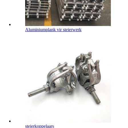
Aluminiumplank vir steierwerk
steierkoppelaars