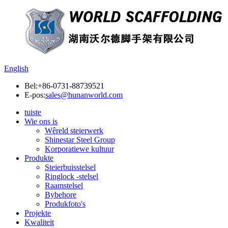
English
Bel:
+86-0731-88739521
E-pos:
sales@hunanworld.com
tuiste
Wie ons is
Wêreld steierwerk
Shinestar Steel Group
Korporatiewe kultuur
Produkte
Steierbuisstelsel
Ringlock -stelsel
Raamstelsel
Bybehore
Produkfoto's
Projekte
Kwaliteit