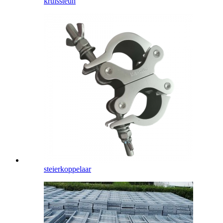
kruissteun
steierkoppelaar