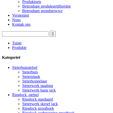
Produktoets
Betroubare produksertifisering
Betroubare grondstowwe
Versiening
Nuus
Kontak ons
Tuiste
Produkte
Kategorieë
Steierbuisstelsel
Steierbuis
Steierplank
Steierkoppelaar
Steierwerk staalstut
Steierwerk basis jack
Ringlock -stelsel
Ringlock standaard
Steierwerk skroef jack
Ringlock grootboek
Ringlock oorbrugging grootboek