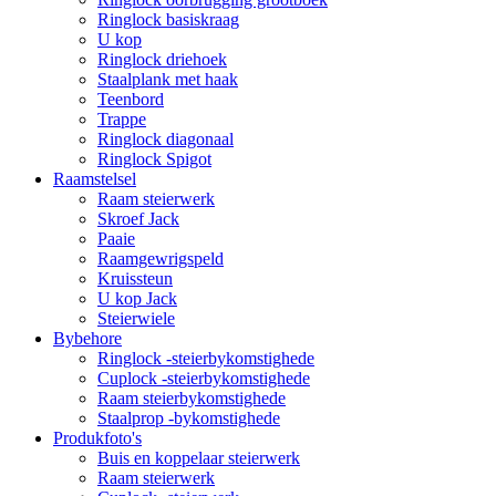
Ringlock basiskraag
U kop
Ringlock driehoek
Staalplank met haak
Teenbord
Trappe
Ringlock diagonaal
Ringlock Spigot
Raamstelsel
Raam steierwerk
Skroef Jack
Paaie
Raamgewrigspeld
Kruissteun
U kop Jack
Steierwiele
Bybehore
Ringlock -steierbykomstighede
Cuplock -steierbykomstighede
Raam steierbykomstighede
Staalprop -bykomstighede
Produkfoto's
Buis en koppelaar steierwerk
Raam steierwerk