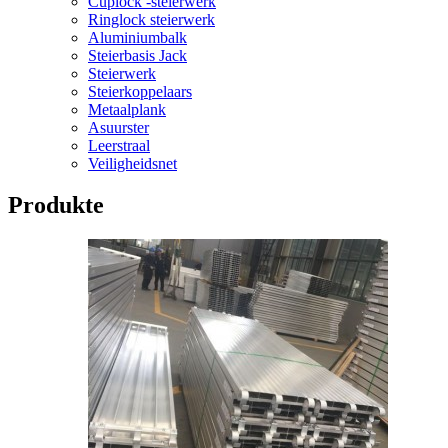
Cuplock -steierwerk
Ringlock steierwerk
Aluminiumbalk
Steierbasis Jack
Steierwerk
Steierkoppelaars
Metaalplank
Asuurster
Leerstraal
Veiligheidsnet
Produkte