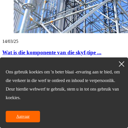
14/03/25
Wat is die komponente van die skyf-tipe ...
Vrye upsates
Ons gebruik koekies om 'n beter blaai -ervaring aan te bied, om
Vir navrae oor ons produkte of pryslys, laat u e -pos aan ons, en ons
die verkeer in die werf te ontleed en inhoud te verpersoonlik.
sal binne 24 uur kontak maak.
ondersoek nou
Deur hierdie webwerf te gebruik, stem u in tot ons gebruik van
© Copyright - 2010-2024: Alle regte voorbehou.
koekies.
English
Chinese
Chinese
Aanvaar
French
German