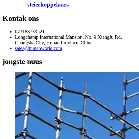
steierkoppelaars
Kontak ons
073188739521
Longchamp International Mansion, No. 9 Xiangfu Rd,
Changsha City, Hunan Province, China
sales@hunanworld.com
jongste nuus