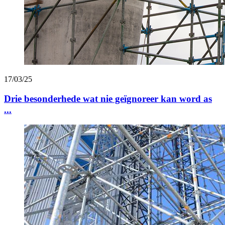
17/03/25
Drie besonderhede wat nie geïgnoreer kan word as
...