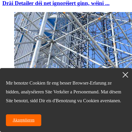
Dräi Detailer déi net ignoréiert ginn, wéini ...
Mir benotze Cookien fir eng besser Browser-Erfarung ze
bidden, analyséieren Site Verkéier a Personemand. Mat dësem
Site benotzt, sidd Dir eis d'Benotzung vu Cookien averstanen.
14/03/25
Akzeptéieren
Wat sinn d'Komponente vum Disk-Typ ...