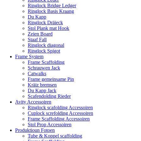
Ringlock Bridge Ledger
Ringlock Basis Kraang
Du Kapp
Ringlock Dräieck
Stol Plank mat Hook
Zeien Board
Staaf Fall
Ringlock diagonal
Ringlock Spigot
Frame System
Frame Scaffolding
Schrauwen Jack
Catwalks
Frame gemeinsame Pin
Kräiz bremsen
Du Kapp Jack
Scafendolding Rieder
Avity Accessoiren
Ringlock scafolding Accessoiren
Cuplock screfolding Accessoiren
Frame Scaffolding Accessoiren
Stol Prop Accessoiren
Produktioun Fotoen
Tube & Koppel scaffolding