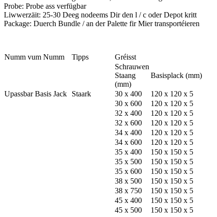
Probe: Probe ass verfügbar
Liwwerzäit: 25-30 Deeg nodeems Dir den l / c oder Depot kritt
Package: Duerch Bundle / an der Palette fir Mier transportéieren
Numm vum Numm
Tipps
Gréisst
Schrauwen
Staang
Basisplack (mm)
(mm)
Upassbar Basis Jack
Staark
30 x 400
120 x 120 x 5
30 x 600
120 x 120 x 5
32 x 400
120 x 120 x 5
32 x 600
120 x 120 x 5
34 x 400
120 x 120 x 5
34 x 600
120 x 120 x 5
35 x 400
150 x 150 x 5
35 x 500
150 x 150 x 5
35 x 600
150 x 150 x 5
38 x 500
150 x 150 x 5
38 x 750
150 x 150 x 5
45 x 400
150 x 150 x 5
45 x 500
150 x 150 x 5