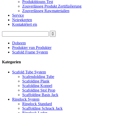
Produktitiouns Test
Zouverlässeg Produkt Zertifizéierung
Zouverlässeg Rawmaterialien
Service
Neiegkeeten
Kontaktéiert eis
Doheem
Produkter vun Produkter
Scafold Frame System
Kategorien
Scafold Tube System
Scafendolding Tube
Scafolding Plank
Scafolding Koppel
Scafolding Stol Prop
Scaffolding Basis Jack
Ringlock System
Ringlock Standard
Scaffolding Schrack Jack
Ringlock Leder