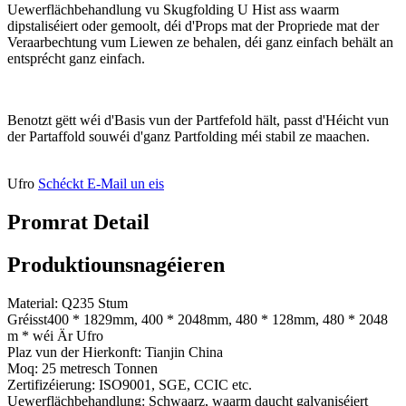
Uewerflächbehandlung vu Skugfolding U Hist ass waarm
dipstaliséiert oder gemoolt, déi d'Props mat der Propriede mat der
Veraarbechtung vum Liewen ze behalen, déi ganz einfach behält an
entsprécht ganz einfach.
Benotzt gëtt wéi d'Basis vun der Partfefold hält, passt d'Héicht vun
der Partaffold souwéi d'ganz Partfolding méi stabil ze maachen.
Ufro
Schéckt E-Mail un eis
Promrat Detail
Produktiounsnagéieren
Material: Q235 Stum
Gréisst400 * 1829mm, 400 * 2048mm, 480 * 128mm, 480 * 2048
m * wéi Är Ufro
Plaz vun der Hierkonft: Tianjin China
Moq: 25 metresch Tonnen
Zertifizéierung: ISO9001, SGE, CCIC etc.
Uewerflächbehandlung: Schwaarz, waarm daucht galvaniséiert