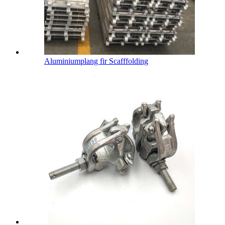
Aluminiumplang fir Scafffolding