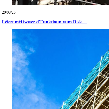
20/03/25
Léiert méi iwwer d'Funktioun vum Disk ...