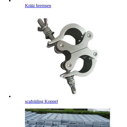
Kräiz bremsen
scafolding Koppel