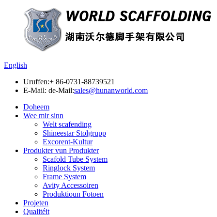
English
Uruffen:
+ 86-0731-88739521
E-Mail: de-Mail:
sales@hunanworld.com
Doheem
Wee mir sinn
Welt scafending
Shineestar Stolgrupp
Excorent-Kultur
Produkter vun Produkter
Scafold Tube System
Ringlock System
Frame System
Avity Accessoiren
Produktioun Fotoen
Projeten
Qualitéit