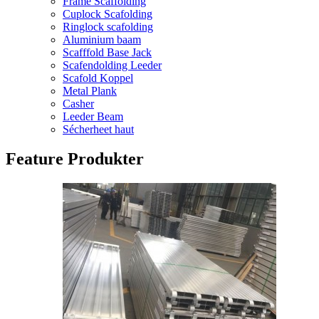
Frame Scaffolding
Cuplock Scafolding
Ringlock scafolding
Aluminium baam
Scafffold Base Jack
Scafendolding Leeder
Scafold Koppel
Metal Plank
Casher
Leeder Beam
Sécherheet haut
Feature Produkter