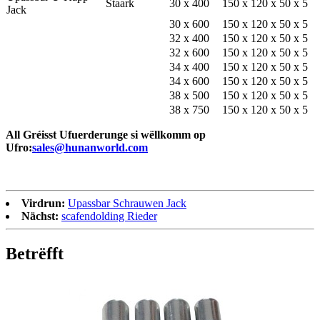
Staark
30 x 400
150 x 120 x 50 x 5
Jack
30 x 600
150 x 120 x 50 x 5
32 x 400
150 x 120 x 50 x 5
32 x 600
150 x 120 x 50 x 5
34 x 400
150 x 120 x 50 x 5
34 x 600
150 x 120 x 50 x 5
38 x 500
150 x 120 x 50 x 5
38 x 750
150 x 120 x 50 x 5
All Gréisst Ufuerderunge si wëllkomm op
Ufro:
sales@hunanworld.com
Virdrun:
Upassbar Schrauwen Jack
Nächst:
scafendolding Rieder
Betrëfft