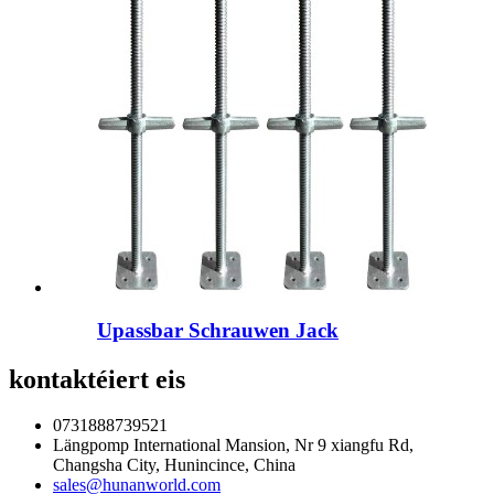
Upassbar Schrauwen Jack
kontaktéiert eis
0731888739521
Längpomp International Mansion, Nr 9 xiangfu Rd,
Changsha City, Hunincince, China
sales@hunanworld.com