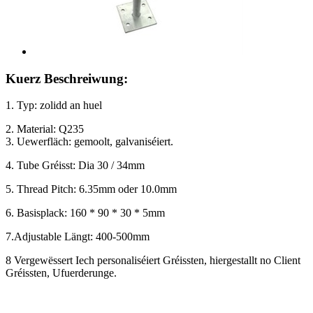
Kuerz Beschreiwung:
1. Typ: zolidd an huel
2. Material: Q235
3. Uewerfläch: gemoolt, galvaniséiert.
4. Tube Gréisst: Dia 30 / 34mm
5. Thread Pitch: 6.35mm oder 10.0mm
6. Basisplack: 160 * 90 * 30 * 5mm
7.Adjustable Längt: 400-500mm
8 Vergewëssert Iech personaliséiert Gréissten, hiergestallt no Client
Gréissten, Ufuerderunge.