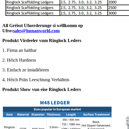
All Gréisst Ufuerderunge si wëllkomm op
Ufro:
sales@hunanworld.com
Produkt Virdeeler vum Ringlock Leders
1. Firma an haltbar
2. Héich Hardness
3. Einfach ze installéieren
4. Héich Präis Leeschtung Verhältnis
Produkt Show vun eise Ringlock Leders