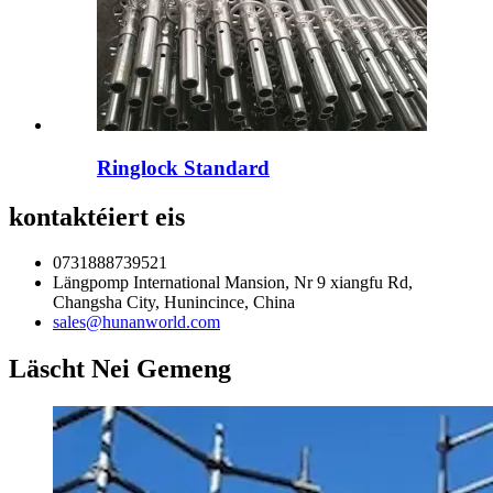
Ringlock Standard
kontaktéiert eis
0731888739521
Längpomp International Mansion, Nr 9 xiangfu Rd,
Changsha City, Hunincince, China
sales@hunanworld.com
Läscht Nei Gemeng