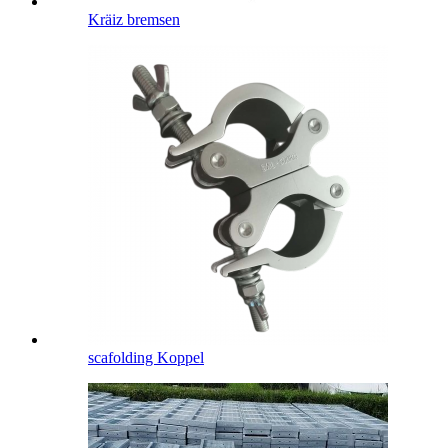
Kräiz bremsen
scafolding Koppel