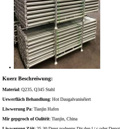
Kuerz Beschreiwung:
Material
: Q235, Q345 Stahl
Uewerfläch
Behandlung
: Hot Daugalvaniséiert
Liwwerung
Pa
: Tianjin Hafen
Mir gepgroch
of
Oalitéit
: Tianjin, China
Liwwerung
Zäit
: 25-30 Deeg nodeems Dir den l / c oder Depot