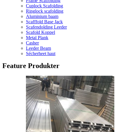
Frame Scaffolding
Cuplock Scafolding
Ringlock scafolding
Aluminium baam
Scafffold Base Jack
Scafendolding Leeder
Scafold Koppel
Metal Plank
Casher
Leeder Beam
Sécherheet haut
Feature Produkter