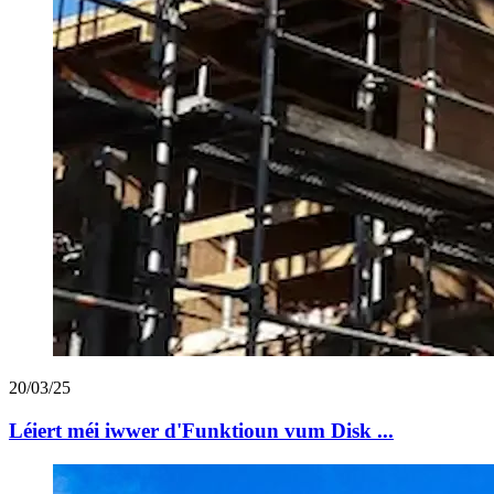
20/03/25
Léiert méi iwwer d'Funktioun vum Disk ...