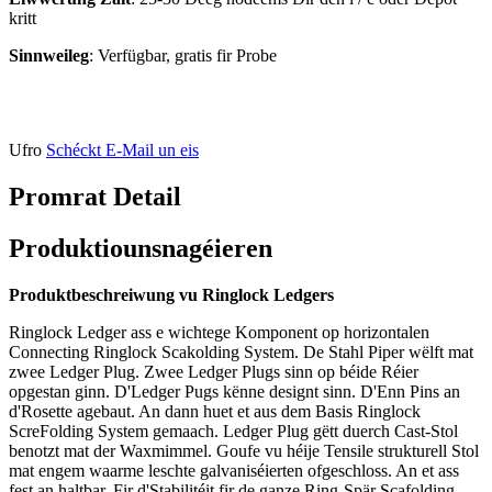
kritt
Sinnweileg
: Verfügbar, gratis fir Probe
Ufro
Schéckt E-Mail un eis
Promrat Detail
Produktiounsnagéieren
Produktbeschreiwung vu Ringlock Ledgers
Ringlock Ledger ass e wichtege Komponent op horizontalen
Connecting Ringlock Scakolding System. De Stahl Piper wëlft mat
zwee Ledger Plug. Zwee Ledger Plugs sinn op béide Réier
opgestan ginn. D'Ledger Pugs kënne designt sinn. D'Enn Pins an
d'Rosette agebaut. An dann huet et aus dem Basis Ringlock
ScreFolding System gemaach. Ledger Plug gëtt duerch Cast-Stol
benotzt mat der Waxmimmel. Goufe vu héije Tensile strukturell Stol
mat engem waarme leschte galvaniséierten ofgeschloss. An et ass
fest an haltbar. Fir d'Stabilitéit fir de ganze Ring-Spär Scafolding