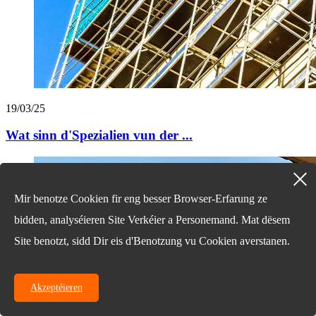
19/03/25
Wat sinn d'Spezialien vun der ...
Mir benotze Cookien fir eng besser Browser-Erfarung ze
bidden, analyséieren Site Verkéier a Personemand. Mat dësem
Site benotzt, sidd Dir eis d'Benotzung vu Cookien averstanen.
Akzeptéieren