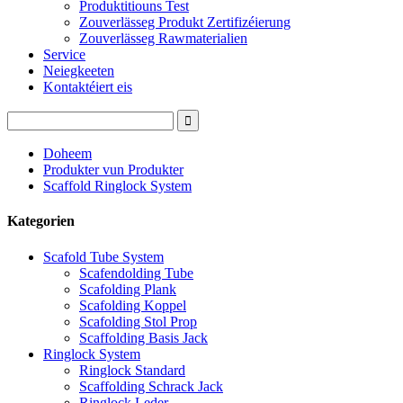
Produktitiouns Test
Zouverlässeg Produkt Zertifizéierung
Zouverlässeg Rawmaterialien
Service
Neiegkeeten
Kontaktéiert eis
Doheem
Produkter vun Produkter
Scaffold Ringlock System
Kategorien
Scafold Tube System
Scafendolding Tube
Scafolding Plank
Scafolding Koppel
Scafolding Stol Prop
Scaffolding Basis Jack
Ringlock System
Ringlock Standard
Scaffolding Schrack Jack
Ringlock Leder