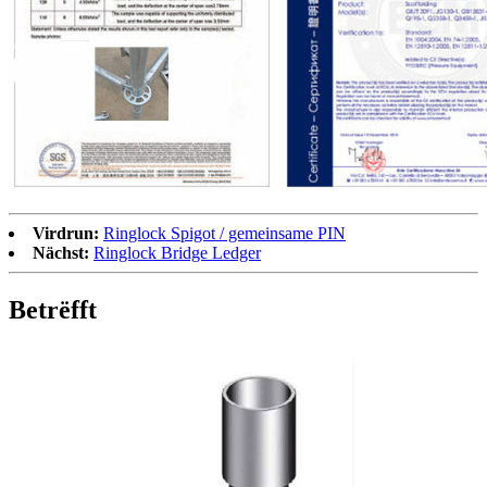
Virdrun:
Ringlock Spigot / gemeinsame PIN
Nächst:
Ringlock Bridge Ledger
Betrëfft