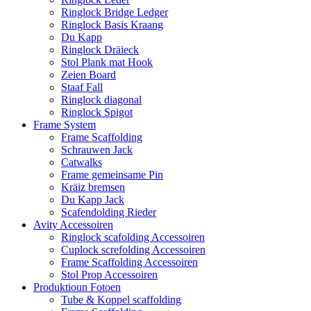
Ringlock Bridge Ledger
Ringlock Basis Kraang
Du Kapp
Ringlock Dräieck
Stol Plank mat Hook
Zeien Board
Staaf Fall
Ringlock diagonal
Ringlock Spigot
Frame System
Frame Scaffolding
Schrauwen Jack
Catwalks
Frame gemeinsame Pin
Kräiz bremsen
Du Kapp Jack
Scafendolding Rieder
Avity Accessoiren
Ringlock scafolding Accessoiren
Cuplock screfolding Accessoiren
Frame Scaffolding Accessoiren
Stol Prop Accessoiren
Produktioun Fotoen
Tube & Koppel scaffolding