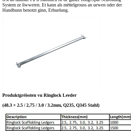
System ze liwweren. Et kann als mëttelgrouss an uewen oder der
Handbunn benotzt ginn, Erhuelung.
Produktgréissten vu Ringlock Leeder
(
48.3 × 2.5 / 2,75 / 3.0 / 3.2mm, Q235, Q345 Stahl)