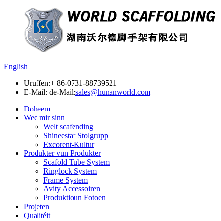
English
Uruffen:
+ 86-0731-88739521
E-Mail: de-Mail:
sales@hunanworld.com
Doheem
Wee mir sinn
Welt scafending
Shineestar Stolgrupp
Excorent-Kultur
Produkter vun Produkter
Scafold Tube System
Ringlock System
Frame System
Avity Accessoiren
Produktioun Fotoen
Projeten
Qualitéit