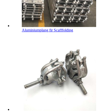
Aluminiumplang fir Scafffolding