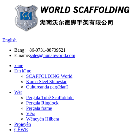
English
Bang:
+ 86-0731-88739521
E-name:
sales@hunanworld.com
xane
Em kî ne
SCAFFOLDING World
Koma Steel Shinestar
Cultureanda pargîdanî
Wer
Pergala Tubê Scaffoldold
Pergala Ringlock
Pergala frame
Vêra
Wêneyên Hilbera
Projeyên
ÇÊWE