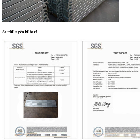
Sertîfîkayên hilberê