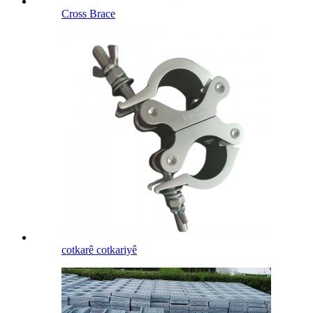
Cross Brace
cotkarê cotkariyê