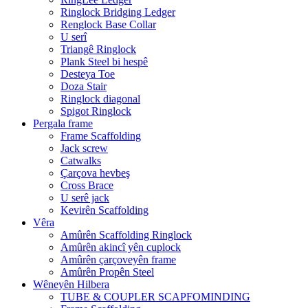
Ringlock Bridging Ledger
Renglock Base Collar
U serî
Triangê Ringlock
Plank Steel bi hespê
Desteya Toe
Doza Stair
Ringlock diagonal
Spigot Ringlock
Pergala frame
Frame Scaffolding
Jack screw
Catwalks
Çarçova hevbeş
Cross Brace
U serê jack
Kevirên Scaffolding
Vêra
Amûrên Scaffolding Ringlock
Amûrên akincî yên cuplock
Amûrên çarçoveyên frame
Amûrên Propên Steel
Wêneyên Hilbera
TUBE & COUPLER SCAPFOMINDING