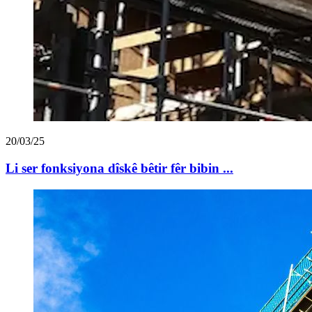
20/03/25
Li ser fonksiyona dîskê bêtir fêr bibin ...