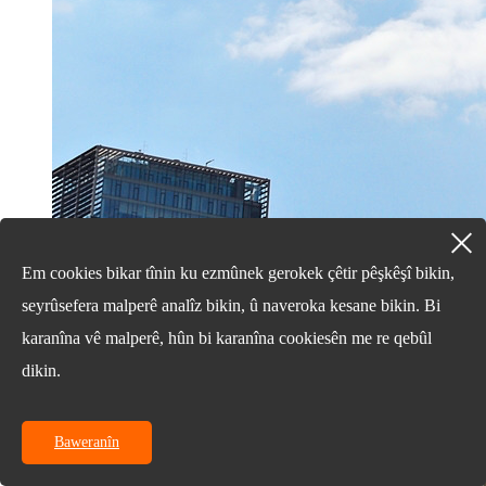
Em cookies bikar tînin ku ezmûnek gerokek çêtir pêşkêşî bikin,
seyrûsefera malperê analîz bikin, û naveroka kesane bikin. Bi
karanîna vê malperê, hûn bi karanîna cookiesên me re qebûl
18/03/25
dikin.
Heft faktorên ku dema hilbijartina S ...
Baweranîn