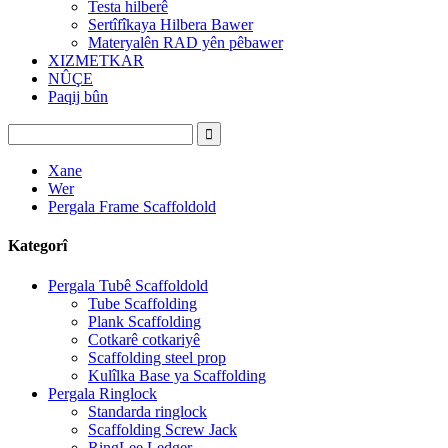
Testa hilberê
Sertîfîkaya Hilbera Bawer
Materyalên RAD yên pêbawer
XIZMETKAR
NÛÇE
Paqij bûn
Xane
Wer
Pergala Frame Scaffoldold
Kategorî
Pergala Tubê Scaffoldold
Tube Scaffolding
Plank Scaffolding
Cotkarê cotkariyê
Scaffolding steel prop
Kulîlka Base ya Scaffolding
Pergala Ringlock
Standarda ringlock
Scaffolding Screw Jack
RingLee Ledger