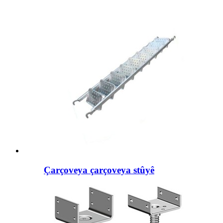
Çarçoveya çarçoveya stûyê