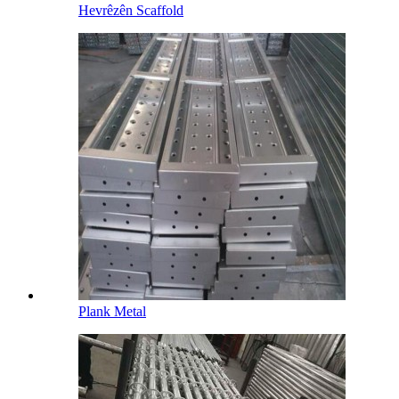
Hevrêzên Scaffold
Plank Metal