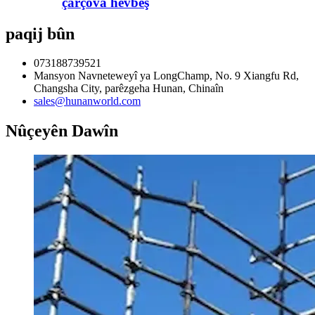
çarçova hevbeş
paqij bûn
073188739521
Mansyon Navneteweyî ya LongChamp, No. 9 Xiangfu Rd,
Changsha City, parêzgeha Hunan, Chinaîn
sales@hunanworld.com
Nûçeyên Dawîn