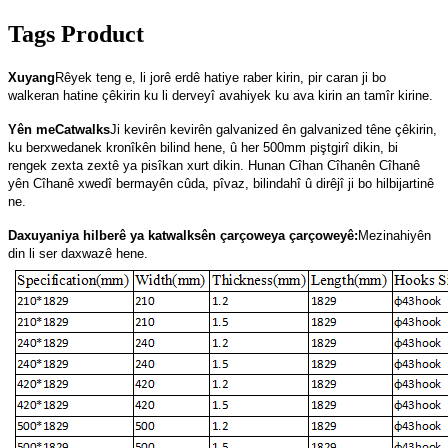
Tags Product
Xuyang
Rêyek teng e, li jorê erdê hatiye raber kirin, pir caran ji bo
walkeran hatine çêkirin ku li derveyî avahiyek ku ava kirin an tamîr kirine.
Yên me
Catwalks
Ji kevirên kevirên galvanized ên galvanized têne çêkirin,
ku berxwedanek kronîkên bilind hene, û her 500mm piştgirî dikin, bi
rengek zexta zextê ya pisîkan xurt dikin. Hunan Cîhan Cîhanên Cîhanê
yên Cîhanê xwedî bermayên cûda, pîvaz, bilindahî û dirêjî ji bo hilbijartinê
ne.
Daxuyaniya hilberê ya katwalksên çarçoweya çarçoweyê:
Mezinahiyên
din li ser daxwazê ​​hene.