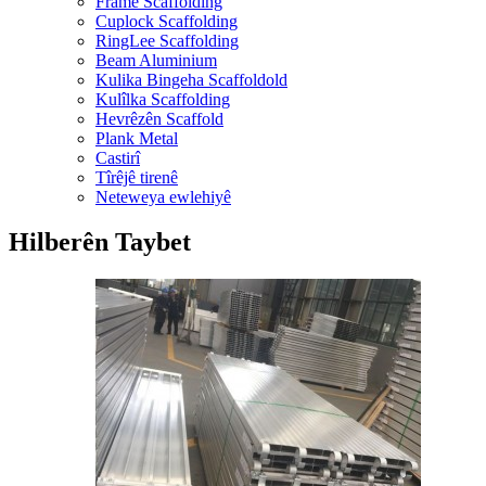
Frame Scaffolding
Cuplock Scaffolding
RingLee Scaffolding
Beam Aluminium
Kulika Bingeha Scaffoldold
Kulîlka Scaffolding
Hevrêzên Scaffold
Plank Metal
Castirî
Tîrêjê tirenê
Neteweya ewlehiyê
Hilberên Taybet