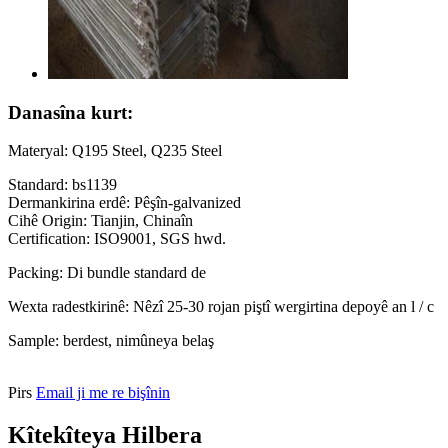
Danasîna kurt:
Materyal: Q195 Steel, Q235 Steel
Standard: bs1139
Dermankirina erdê: Pêşîn-galvanized
Cihê Origin: Tianjin, Chinaîn
Certification: ISO9001, SGS hwd.
Packing: Di bundle standard de
Wexta radestkirinê: Nêzî 25-30 rojan piştî wergirtina depoyê an l / c
Sample: berdest, nimûneya belaş
Pirs
Email ji me re bişînin
Kîtekîteya Hilbera