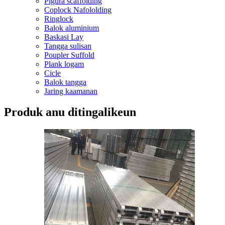
Pigura scaffolding
Coplock Nafololding
Ringlock
Balok aluminium
Baskasi Lay
Tangga sulisan
Poupler Suffold
Plank logam
Cicle
Balok tangga
Jaring kaamanan
Produk anu ditingalikeun