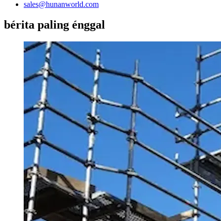
sales@hunanworld.com
bérita paling énggal