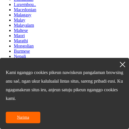
Luxembou..
Macedonian
Malagasy
Malay
Malayalam
Maltese
Maori
Marathi
Mongolian
Burmese
Nepali
Norwegian
Pashto
Persian
Kami nganggo cookies pikeun nawiskeun pangalaman browsing
Punjabi
anu saé, ngan ukur kalulualal lintas situs, sareng pribadi eusi. Ku
Serbian
Sesotho
ngagunakeun situs ieu, anjeun satuju pikeun nganggo cookies
Sinhala
Slovak
kami.
Slovenian
Somali
Samoan
Narima
Scots Gaelic
Shona
Sindhi