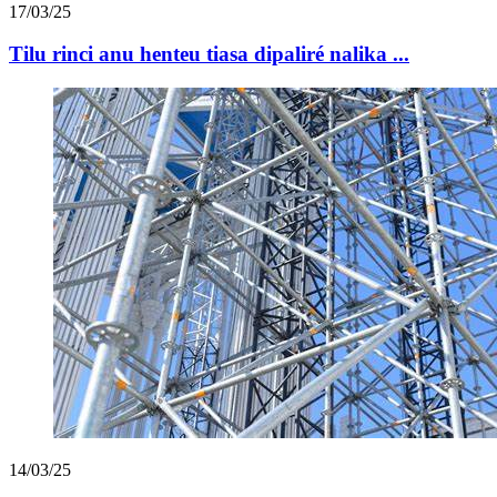
17/03/25
Tilu rinci anu henteu tiasa dipaliré nalika ...
14/03/25