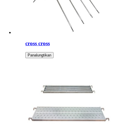
cross cross
Panalungtikan