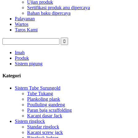
Ujian produk
Sertifikasi produk anu dipercaya
Bahan baku dipercaya
Palayanan
Wartos
Taros Kami
Imah
Produk
Sistem pigung
Kategori
Sistem Tube Surungold
Tube Tukang
Plankoling plank
Poulluling gandeng
Paran baja scraffolding
Kacapi dasar Jack
Sistem ringlock
Standar ringlock
Kacapi screw jack
Ringlock ledger