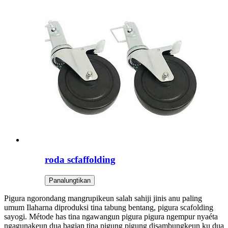
roda scfaffolding
Panalungtikan
Pigura ngorondang mangrupikeun salah sahiji jinis anu paling
umum Ilaharna diproduksi tina tabung bentang, pigura scafolding
sayogi. Métode has tina ngawangun pigura pigura ngempur nyaéta
ngagunakeun dua bagian tina pigung pigung disambungkeun ku dua