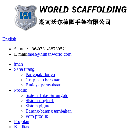
English
Sauran:
+ 86-0731-88739521
E-mail:
sales@hunanworld.com
imah
Saha urang
Panyajak dunya
Grup baja bersinar
Budaya perusahaan
Produk
Sistem Tube Surungold
Sistem ringlock
Sistem pigura
Barang-barang tambahan
Poto produk
Projolan
Kualitas