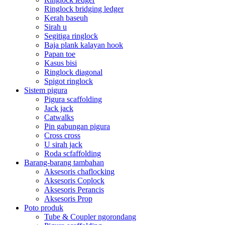
Ringlock bridging ledger
Kerah baseuh
Sirah u
Segitiga ringlock
Baja plank kalayan hook
Papan toe
Kasus bisi
Ringlock diagonal
Spigot ringlock
Sistem pigura
Pigura scaffolding
Jack jack
Catwalks
Pin gabungan pigura
Cross cross
U sirah jack
Roda scfaffolding
Barang-barang tambahan
Aksesoris chaflocking
Aksesoris Coplock
Aksesoris Perancis
Aksesoris Prop
Poto produk
Tube & Coupler ngorondang