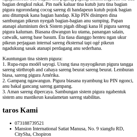
bagian dengkul rukai. Pin naék kaluar tina kutub juru tina bagian
pigura ngorondang cocog sareng di handapeun kutub pojok bagian
anu ditumpuk kana bagian handap. Klip PIN disimpen dina
sambungan pikeun nyegah bagian-bagian anu sumping. Papan
atanapi aluminium deck Sistem pigah dibagi kana H pigura sareng
pigura kaluman. Biasana diwangun ku utama, panangan salain,
catwalk, sareng base basum. Éta tiasa dianggo henteu ngan ukur
pikeun perjagaan internal sareng éksternal tapi ogé pikeun
ngadukung sasak atanapi perdagang anu sederhana.
Kauntungan tina sistem pigura:
1. Rupa-rupa modél sayogi. Urang tiasa nyayogikeun pigura tangga
sareng stirthroph and cahaya sareng beurat sareng beurat. Lemburan
biasa, sareng pigura Amérika.
2. Gampang ngawangun. Pigura biasana nyambung ku PIN ngonci,
anu bakal gancang sareng gampang.
3. Aman sareng dipercaya. Sambungan sistem pigura ngabentuk
sistem anu mastikeun kasalametan sareng stabilitas.
taros Kami
073188739521
Mansion International Satiat Manusa, No. 9 xiangfu RD,
CitySha, Chopiron