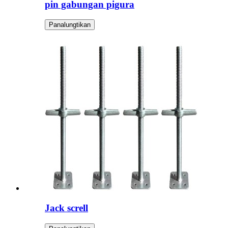
pin gabungan pigura
Panalungtikan
Jack screll