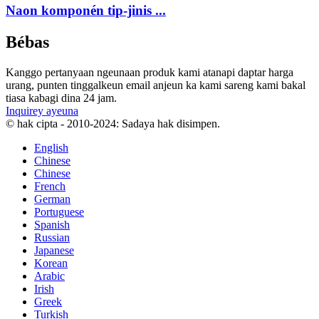
Naon komponén tip-jinis ...
Bébas
Kanggo pertanyaan ngeunaan produk kami atanapi daptar harga
urang, punten tinggalkeun email anjeun ka kami sareng kami bakal
tiasa kabagi dina 24 jam.
Inquirey ayeuna
© hak cipta - 2010-2024: Sadaya hak disimpen.
English
Chinese
Chinese
French
German
Portuguese
Spanish
Russian
Japanese
Korean
Arabic
Irish
Greek
Turkish