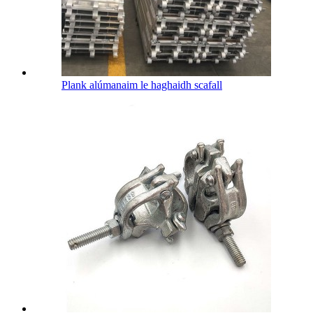
Plank alúmanaim le haghaidh scafall