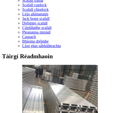
Scafall fráma
Scafall cuplock
Scafall clinglock
Léas alúmanaim
Jack bonn scafall
Dréimire scafall
Cúplálaithe scafall
Pleananna miotail
Casnach
Bhíoma dréimhe
Líon glan sábháilteachta
Táirgí Réadmhaoin