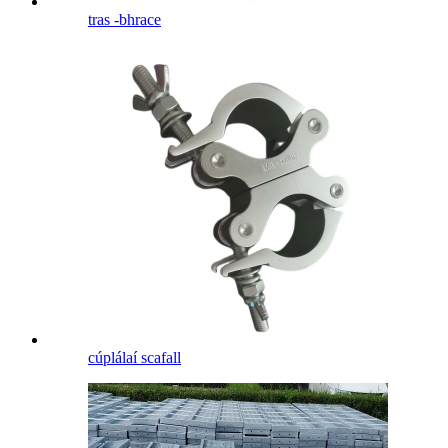
tras -bhrace
cúplálaí scafall