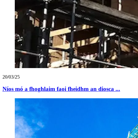
20/03/25
Níos mó a fhoghlaim faoi fheidhm an diosca ...