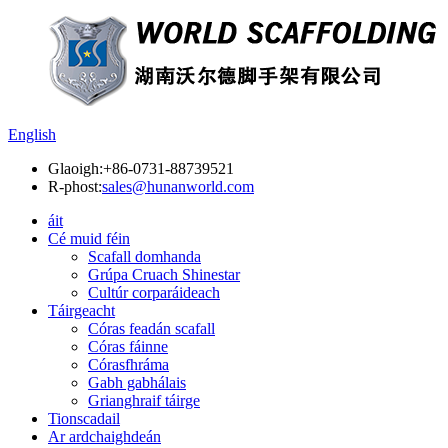
English
Glaoigh:
+86-0731-88739521
R-phost:
sales@hunanworld.com
áit
Cé muid féin
Scafall domhanda
Grúpa Cruach Shinestar
Cultúr corparáideach
Táirgeacht
Córas feadán scafall
Córas fáinne
Córasfhráma
Gabh gabhálais
Grianghraif táirge
Tionscadail
Ar ardchaighdeán