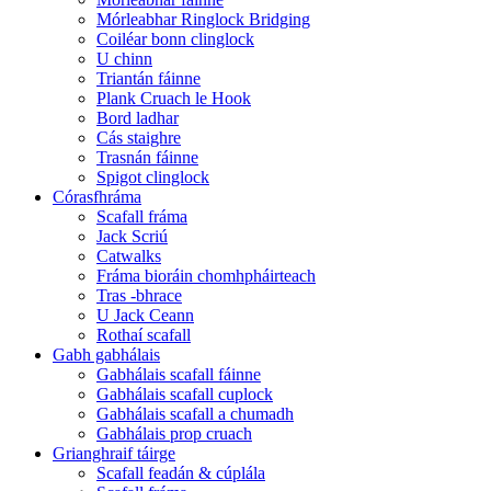
Mórleabhar Ringlock Bridging
Coiléar bonn clinglock
U chinn
Triantán fáinne
Plank Cruach le Hook
Bord ladhar
Cás staighre
Trasnán fáinne
Spigot clinglock
Córasfhráma
Scafall fráma
Jack Scriú
Catwalks
Fráma bioráin chomhpháirteach
Tras -bhrace
U Jack Ceann
Rothaí scafall
Gabh gabhálais
Gabhálais scafall fáinne
Gabhálais scafall cuplock
Gabhálais scafall a chumadh
Gabhálais prop cruach
Grianghraif táirge
Scafall feadán & cúplála