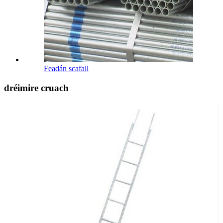
Feadán scafall
dréimire cruach