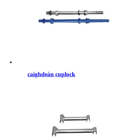
caighdeán cuplock