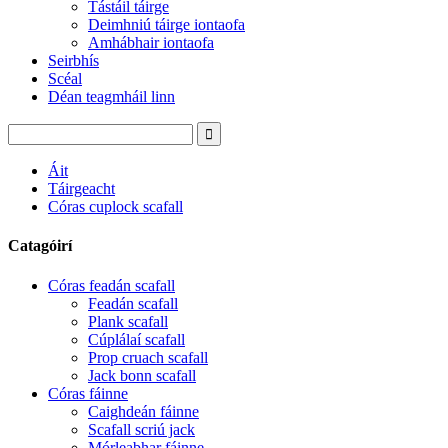
Tástáil táirge
Deimhniú táirge iontaofa
Amhábhair iontaofa
Seirbhís
Scéal
Déan teagmháil linn
Áit
Táirgeacht
Córas cuplock scafall
Catagóirí
Córas feadán scafall
Feadán scafall
Plank scafall
Cúplálaí scafall
Prop cruach scafall
Jack bonn scafall
Córas fáinne
Caighdeán fáinne
Scafall scriú jack
Mórleabhar fáinne