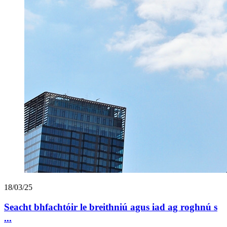
18/03/25
Seacht bhfachtóir le breithniú agus iad ag roghnú s
...