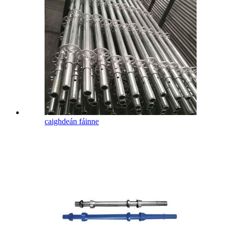
caighdeán fáinne