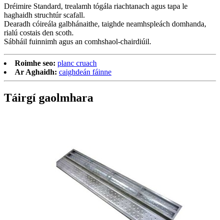
Dréimire Standard, trealamh tógála riachtanach agus tapa le
haghaidh struchtúr scafall.
Dearadh cóireála galbhánaithe, taighde neamhspleách domhanda,
rialú costais den scoth.
Sábháil fuinnimh agus an comhshaol-chairdiúil.
Roimhe seo:
planc cruach
Ar Aghaidh:
caighdeán fáinne
Táirgí gaolmhara