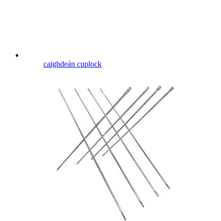
caighdeán cuplock