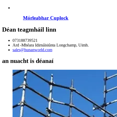
Mórleabhar Cuplock
Déan teagmháil linn
073188739521
Ard -Mhéara Idirnáisiúnta Longchamp, Uimh.
sales@hunanworld.com
an nuacht is déanaí