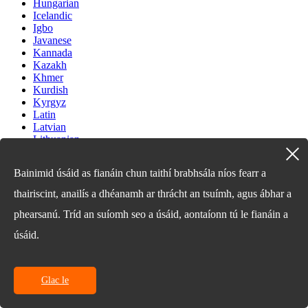
Hungarian
Icelandic
Igbo
Javanese
Kannada
Kazakh
Khmer
Kurdish
Kyrgyz
Latin
Latvian
Lithuanian
Luxembou..
Macedonian
Bainimid úsáid as fianáin chun taithí brabhsála níos fearr a
Malagasy
Malay
thairiscint, anailís a dhéanamh ar thrácht an tsuímh, agus ábhar a
Malayalam
Maltese
phearsanú. Tríd an suíomh seo a úsáid, aontaíonn tú le fianáin a
Maori
úsáid.
Marathi
Mongolian
Burmese
Nepali
Glac le
Norwegian
Pashto