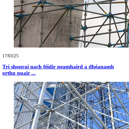
17/03/25
Trí shonraí nach féidir neamhaird a dhéanamh
orthu nuair ...