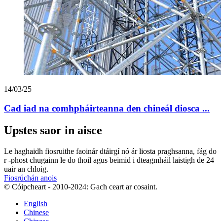
14/03/25
Cad iad na comhpháirteanna den chineál diosca ...
Upstes saor in aisce
Le haghaidh fiosruithe faoinár dtáirgí nó ár liosta praghsanna, fág do
r -phost chugainn le do thoil agus beimid i dteagmháil laistigh de 24
uair an chloig.
Fiosrúchán anois
© Cóipcheart - 2010-2024: Gach ceart ar cosaint.
English
Chinese