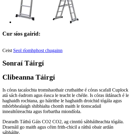
Cur síos gairid:
Ceist
Seol ríomhphost chugainn
Sonraí Táirgí
Clibeanna Táirgí
Is córas tacaíochta tromshaothair cruthaithe é córas scafall Cuplock
atá sách éadrom agus éasca le teacht le chéile. Is córas ildánach é le
haghaidh rochtana, go háirithe le haghaidh droichid tógála agus
mhórbhealaigh shibhialta chomh maith le tionscadail
innealtóireachta agus forbartha miondíola.
Dearadh Táthú Gáis CO2 CO2, ag cinntiú sábháilteachta tógála.
Draenáil go maith agus céim frith-chicil a ráthú obair ardán
sábháilte.