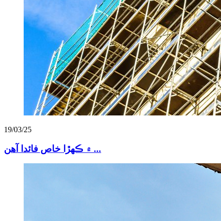
19/03/25
۾ ڪهڙا خاص فائدا آهن ...