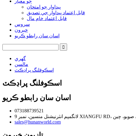
جو معيار
پيداوار جو امتحان
قابل اعتماد پيداوار جي تصديق
قابل اعتماد خام مال
سروس
خبرون
اسان سان رابطو ڪريو
گهري
مالسن
اسڪوفلنگ پراڊڪٽ
اسڪوفلنگ پراڊڪٽ
اسان سان رابطو ڪريو
073188739521
چنگاشا شهر، هينان صوبو، چين
sales@hunanworld.com
تازيون خبرون