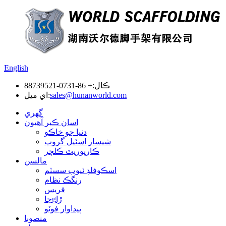
English
ڪال:
+ 86-0731-88739521
sales@hunanworld.com
اي ميل:
گهري
اسان ڪير آهيون
دنيا جو خاڪو
شيسار اسٽيل گروپ
ڪارپوريٽ ڪلچر
مالسن
اسڪوفلڊ ٽيوب سسٽم
رنگڪ نظام
فريس
جاgڙا
پيداوار فوٽو
منصوبا