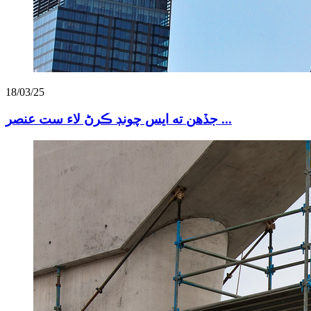
18/03/25
جڏهن ته ايس چونڊ ڪرڻ لاء ست عنصر ...