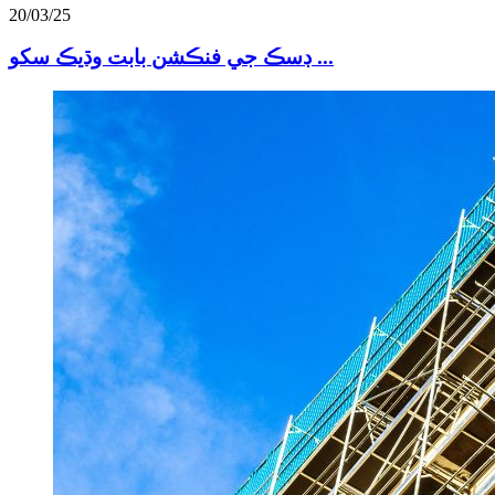
20/03/25
ڊسڪ جي فنڪشن بابت وڌيڪ سکو ...