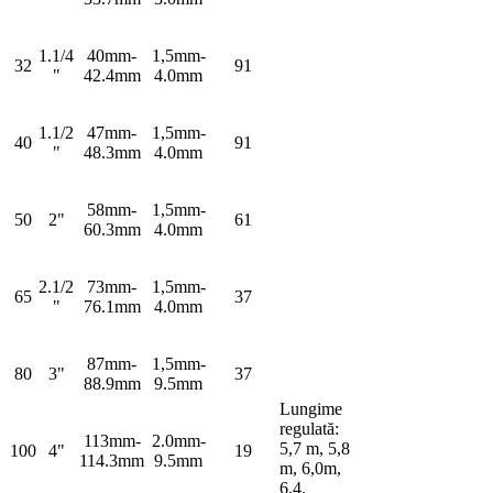
1.1/4
40mm-
1,5mm-
32
91
"
42.4mm
4.0mm
1.1/2
47mm-
1,5mm-
40
91
"
48.3mm
4.0mm
58mm-
1,5mm-
50
2"
61
60.3mm
4.0mm
2.1/2
73mm-
1,5mm-
65
37
"
76.1mm
4.0mm
87mm-
1,5mm-
80
3"
37
88.9mm
9.5mm
Lungime
regulată:
113mm-
2.0mm-
5,7 m, 5,8
100
4"
19
114.3mm
9.5mm
m, 6,0m,
6,4.