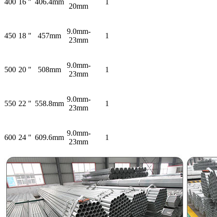
400
16 "
406.4mm
1
20mm
9.0mm-
450
18 "
457mm
1
23mm
9.0mm-
500
20 "
508mm
1
23mm
9.0mm-
550
22 "
558.8mm
1
23mm
9.0mm-
600
24 "
609.6mm
1
23mm