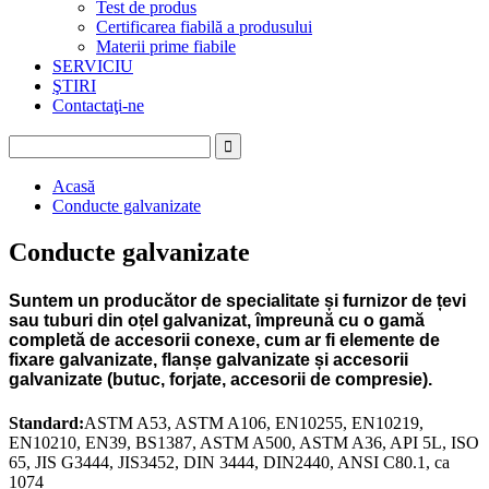
Test de produs
Certificarea fiabilă a produsului
Materii prime fiabile
SERVICIU
ŞTIRI
Contactaţi-ne
Acasă
Conducte galvanizate
Conducte galvanizate
Suntem un producător de specialitate și furnizor de țevi
sau tuburi din oțel galvanizat, împreună cu o gamă
completă de accesorii conexe, cum ar fi elemente de
fixare galvanizate, flanșe galvanizate și accesorii
galvanizate (butuc, forjate, accesorii de compresie).
Standard:
ASTM A53, ASTM A106, EN10255, EN10219,
EN10210, EN39, BS1387, ASTM A500, ASTM A36, API 5L, ISO
65, JIS G3444, JIS3452, DIN 3444, DIN2440, ANSI C80.1, ca
1074