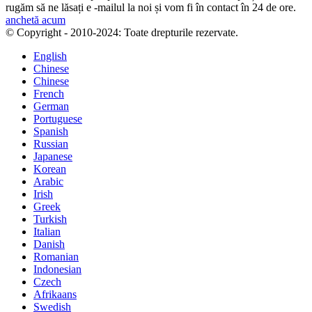
rugăm să ne lăsați e -mailul la noi și vom fi în contact în 24 de ore.
anchetă acum
© Copyright - 2010-2024: Toate drepturile rezervate.
English
Chinese
Chinese
French
German
Portuguese
Spanish
Russian
Japanese
Korean
Arabic
Irish
Greek
Turkish
Italian
Danish
Romanian
Indonesian
Czech
Afrikaans
Swedish