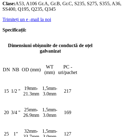
Clase:
A53, A106 Gr.A, Gr.B, Gr.C, S235, S275, S355, A36,
SS400, Q195, Q235, Q345
Trimiteți un e -mail la noi
Specificații:
Dimensiuni obișnuite de conductă de oțel
galvanizat
WT
PC -
DN
NB
OD (mm)
(mm)
uri/pachet
19mm-
1,5mm-
15
1/2 "
217
21.3mm
3.0mm
25mm-
1,5mm-
20
3/4 "
169
26.9mm
3.0mm
32mm-
1,5mm-
25
1"
127
33.7mm
3.0mm