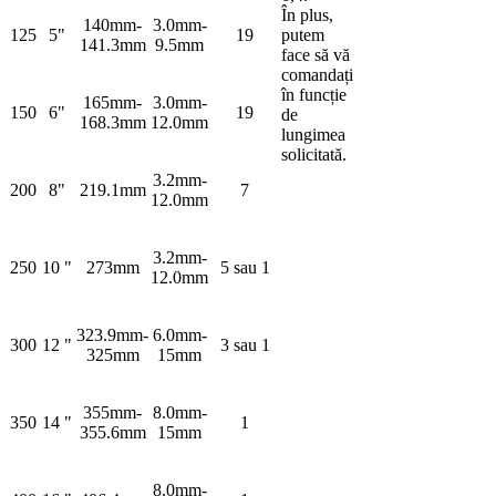
În plus,
140mm-
3.0mm-
125
5"
19
putem
141.3mm
9.5mm
face să vă
comandați
în funcție
165mm-
3.0mm-
150
6"
19
de
168.3mm
12.0mm
lungimea
solicitată.
3.2mm-
200
8"
219.1mm
7
12.0mm
3.2mm-
250
10 "
273mm
5 sau 1
12.0mm
323.9mm-
6.0mm-
300
12 "
3 sau 1
325mm
15mm
355mm-
8.0mm-
350
14 "
1
355.6mm
15mm
8.0mm-