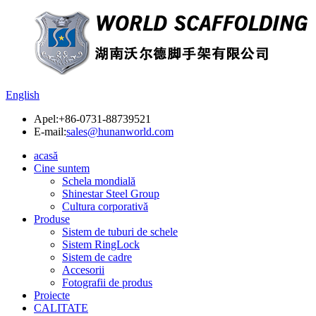
English
Apel:
+86-0731-88739521
E-mail:
sales@hunanworld.com
acasă
Cine suntem
Schela mondială
Shinestar Steel Group
Cultura corporativă
Produse
Sistem de tuburi de schele
Sistem RingLock
Sistem de cadre
Accesorii
Fotografii de produs
Proiecte
CALITATE