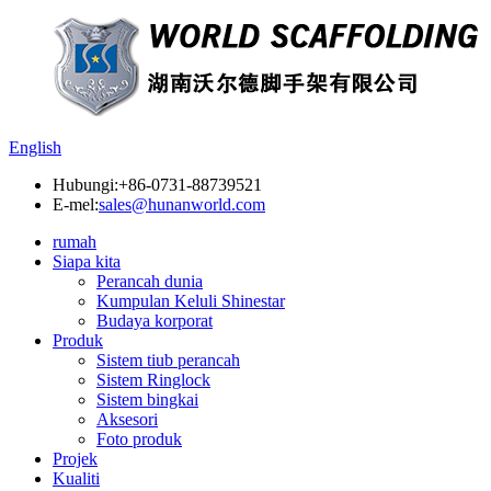
English
Hubungi:
+86-0731-88739521
E-mel:
sales@hunanworld.com
rumah
Siapa kita
Perancah dunia
Kumpulan Keluli Shinestar
Budaya korporat
Produk
Sistem tiub perancah
Sistem Ringlock
Sistem bingkai
Aksesori
Foto produk
Projek
Kualiti