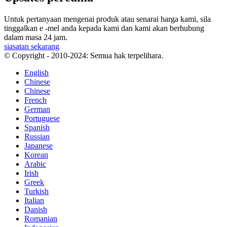
Untuk pertanyaan mengenai produk atau senarai harga kami, sila
tinggalkan e -mel anda kepada kami dan kami akan berhubung
dalam masa 24 jam.
siasatan sekarang
© Copyright - 2010-2024: Semua hak terpelihara.
English
Chinese
Chinese
French
German
Portuguese
Spanish
Russian
Japanese
Korean
Arabic
Irish
Greek
Turkish
Italian
Danish
Romanian