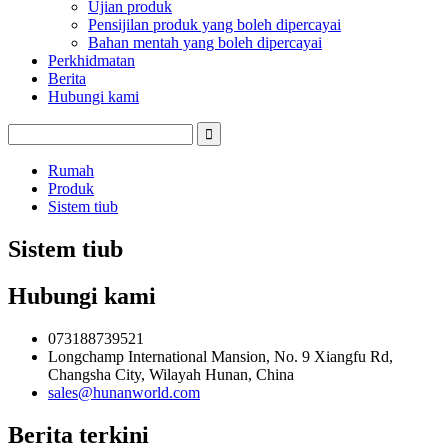
Ujian produk
Pensijilan produk yang boleh dipercayai
Bahan mentah yang boleh dipercayai
Perkhidmatan
Berita
Hubungi kami
Rumah
Produk
Sistem tiub
Sistem tiub
Hubungi kami
073188739521
Longchamp International Mansion, No. 9 Xiangfu Rd,
Changsha City, Wilayah Hunan, China
sales@hunanworld.com
Berita terkini