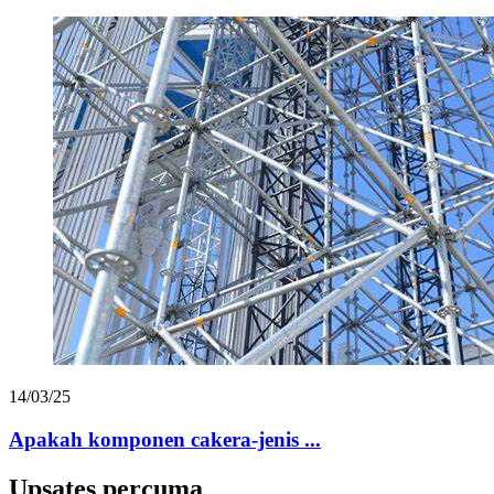
14/03/25
Apakah komponen cakera-jenis ...
Upsates percuma