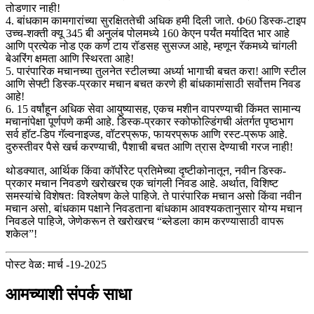
तोडणार नाही!
4. बांधकाम कामगारांच्या सुरक्षिततेची अधिक हमी दिली जाते. Φ60 डिस्क-टाइप
उच्च-शक्ती क्यू 345 बी अनुलंब पोलमध्ये 160 केएन पर्यंत मर्यादित भार आहे
आणि प्रत्येक नोड एक कर्ण टाय रॉडसह सुसज्ज आहे, म्हणून रॅकमध्ये चांगली
बेअरिंग क्षमता आणि स्थिरता आहे!
5. पारंपारिक मचानच्या तुलनेत स्टीलच्या अर्ध्या भागाची बचत करा! आणि स्टील
आणि सेफ्टी डिस्क-प्रकार मचान बचत करणे ही बांधकामांसाठी सर्वोत्तम निवड
आहे!
6. 15 वर्षांहून अधिक सेवा आयुष्यासह, एकच मशीन वापरण्याची किंमत सामान्य
मचानांपेक्षा पूर्णपणे कमी आहे. डिस्क-प्रकार स्कोफोल्डिंगची अंतर्गत पृष्ठभाग
सर्व हॉट-डिप गॅल्वनाइज्ड, वॉटरप्रूफ, फायरप्रूफ आणि रस्ट-प्रूफ आहे.
दुरुस्तीवर पैसे खर्च करण्याची, पैशाची बचत आणि त्रास देण्याची गरज नाही!
थोडक्यात, आर्थिक किंवा कॉर्पोरेट प्रतिमेच्या दृष्टीकोनातून, नवीन डिस्क-
प्रकार मचान निवडणे खरोखरच एक चांगली निवड आहे. अर्थात, विशिष्ट
समस्यांचे विशेषतः विश्लेषण केले पाहिजे. ते पारंपारिक मचान असो किंवा नवीन
मचान असो, बांधकाम पक्षाने निवडताना बांधकाम आवश्यकतानुसार योग्य मचान
निवडले पाहिजे, जेणेकरून ते खरोखरच “ब्लेडला काम करण्यासाठी वापरू
शकेल”!
पोस्ट वेळ: मार्च -19-2025
आमच्याशी संपर्क साधा