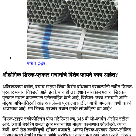
मचान ट्यूब
औद्योगिक डिस्क-प्रकार मचानांचे विशेष फायदे काय आहेत?
अलिकडच्या वर्षांत, बर्‍याच मोठ्या किंवा विशेष बांधकाम प्रकल्पांनी नवीन डिस्क-
प्रकार मचान निवडले आहे. इतकेच नाही तर देशाने बांधकाम पक्षांना डिस्क-
प्रकार मचान वापरण्यास प्रोत्साहित केले आहे, विशेषत: उच्च अडचणी आणि
मोठ्या अभियांत्रिकी खंड असलेल्या प्रकल्पांसाठी, ज्याची अंमलबजावणी करणे
आवश्यक आहे. मग डिस्क-प्रकार मचान इतके लोकप्रिय का आहे?
डिस्क-टाइप स्कोफोल्डिंग पोल मटेरियल क्यू 345 बी लो-कार्बन अ‍ॅलोय स्टील
आहे. त्याची बेअरिंग क्षमता इतर मचानांपेक्षा मोठ्या प्रमाणात ओलांडते. त्याच
वेळी, कर्ण रॉड कर्णबिंदुची भूमिका बजावते. अनन्य डिस्क-प्रकार सेल्फ-लॉकिंग
डिझाइनमध्ये बेअरिंग क्षमता आणि सुरक्षितता कार्यक्षमता खूप जास्त आहे. डिस्क-