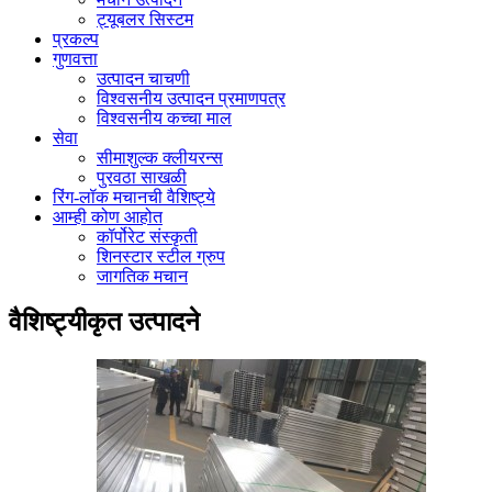
ट्यूबलर सिस्टम
प्रकल्प
गुणवत्ता
उत्पादन चाचणी
विश्वसनीय उत्पादन प्रमाणपत्र
विश्वसनीय कच्चा माल
सेवा
सीमाशुल्क क्लीयरन्स
पुरवठा साखळी
रिंग-लॉक मचानची वैशिष्ट्ये
आम्ही कोण आहोत
कॉर्पोरेट संस्कृती
शिनस्टार स्टील ग्रुप
जागतिक मचान
वैशिष्ट्यीकृत उत्पादने