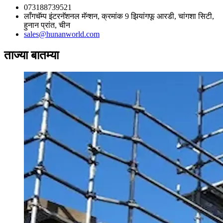
073188739521
लाँगचॅम्प इंटरनॅशनल मॅन्शन, क्रमांक 9 झियांगफू आरडी, चांगशा सिटी,
हुनान प्रांत, चीन
sales@hunanworld.com
ताज्या बातम्या