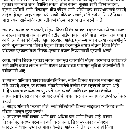
प्रकार मचानात उच्च बेअरिंग क्षमता, ठोस रचना, सुरक्षा आणि विश्वासार्हता,
सुलभ असेंब्ली आणि विच्छेदन, दीर्घ जीवन आणि सोयीस्कर व्यवस्थापनाचे फायदे
आहेत. हे पूल, पाइपलाइन, घरे, सबवे, मोठे कारखाने, मोठे टप्पे आणि स्टेडियम
यासारख्या सार्वजनिक इमारतींमध्ये मोठ्या प्रमाणात वापरले जाते.
खरं तर, बर्‍याच काळासाठी, मोठ्या किंवा विशेष बांधकाम प्रकल्पांमध्ये सामान्यतः
वापरल्या जाणार्‍या मचान म्हणजे स्टील पाईप मचान आणि वाडगा-आकाराचे मचान
आणि त्याचे फायदे देखील खूप प्रख्यात आहेत. प्रकल्पाच्या वाढत्या अडचणीमुळे
आणि मूल्यांकनाच्या विविध पैलूंचा विचार केल्यामुळे बर्‍याच मोठ्या किंवा विशेष
बांधकाम प्रकल्पांमध्ये डिस्क-प्रकार मचान निवडण्याची प्रवृत्ती असते.
आता, नवीन डिस्क-प्रकार मचान पायाभूत कंपन्यांनी मोठ्या प्रमाणात स्वीकारले
आहे आणि बर्‍याच लहान आणि मध्यम आकाराच्या पायाभूत सुविधा कंपन्यांनीही ते
स्वीकारले आहे.
राज्याच्या अनिवार्य आवश्यकतांव्यतिरिक्त, नवीन डिस्क-प्रकार मचानात सहा
मोठे फायदे आहेत, जे त्याच्या लोकप्रियतेचे देखील एक महत्त्वाचे कारण आहे.
1. हे स्थापना कार्यक्षमता सुधारते. एक व्यक्ती आणि एक हातोडा देखील
कामकाजाचे तास आणि कामगार खर्चाची बचत करून बांधकाम द्रुतपणे पूर्ण करू
शकते!
2. साइट शांतपणे "उच्च" होते. स्कोफोल्डिंगची डिस्क साइटला “गलिच्छ आणि
गोंधळ” पासून मुक्त करते!
3. फास्टनर खर्च वाचवा आणि कंस अधिक घन आणि स्थिर आहे. बकल
डिस्कनेक्ट करण्याबद्दल काळजी करू नका. डिस्क-प्रकार कनेक्शन
फास्टनर्सशिवाय उभ्या खांबासह वेल्डेड आहे आणि ते पडणार नाही किंवा