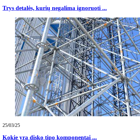
Trys detalės, kurių negalima ignoruoti ...
25/03/25
Kokie yra disko tipo komponentai ...