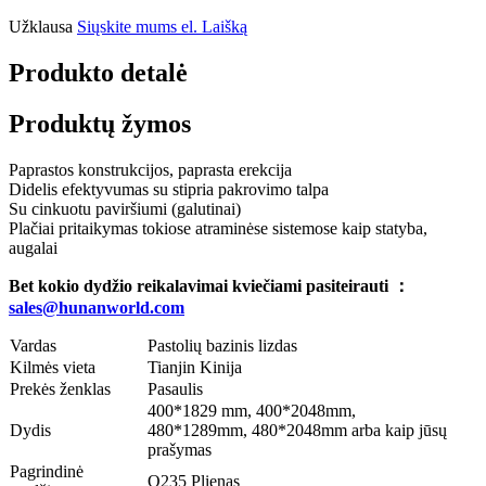
Užklausa
Siųskite mums el. Laišką
Produkto detalė
Produktų žymos
Paprastos konstrukcijos, paprasta erekcija
Didelis efektyvumas su stipria pakrovimo talpa
Su cinkuotu paviršiumi (galutinai)
Plačiai pritaikymas tokiose atraminėse sistemose kaip statyba,
augalai
Bet kokio dydžio reikalavimai kviečiami pasiteirauti ：
sales@hunanworld.com
Vardas
Pastolių bazinis lizdas
Kilmės vieta
Tianjin Kinija
Prekės ženklas
Pasaulis
400*1829 mm, 400*2048mm,
Dydis
480*1289mm, 480*2048mm arba kaip jūsų
prašymas
Pagrindinė
Q235 Plienas