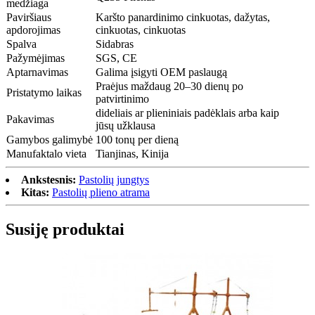
medžiaga
Paviršiaus
Karšto panardinimo cinkuotas, dažytas,
apdorojimas
cinkuotas, cinkuotas
Spalva
Sidabras
Pažymėjimas
SGS, CE
Aptarnavimas
Galima įsigyti OEM paslaugą
Praėjus maždaug 20–30 dienų po
Pristatymo laikas
patvirtinimo
dideliais ar plieniniais padėklais arba kaip
Pakavimas
jūsų užklausa
Gamybos galimybė
100 tonų per dieną
Manufaktalo vieta
Tianjinas, Kinija
Ankstesnis:
Pastolių jungtys
Kitas:
Pastolių plieno atrama
Susiję produktai