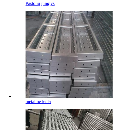
Pastolių jungtys
metalinė lenta