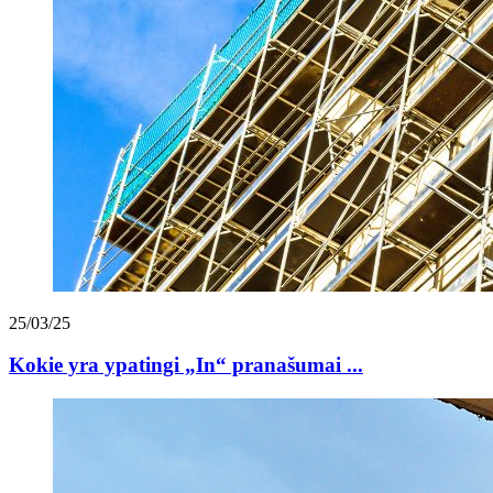
25/03/25
Kokie yra ypatingi „In“ pranašumai ...