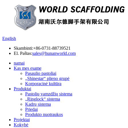
English
Skambinti:
+86-0731-88739521
El. Paštas:
sales@hunanworld.com
namai
Kas mes esame
Pasaulio pastoliai
„Shinestar“ plieno grupė
Korporacinė kultūra
Produktai
Pastolių vamzdžių sistema
„Ringlock“ sistema
Kadrų sistema
Priedai
Produkto nuotraukos
Projektai
Kokybė