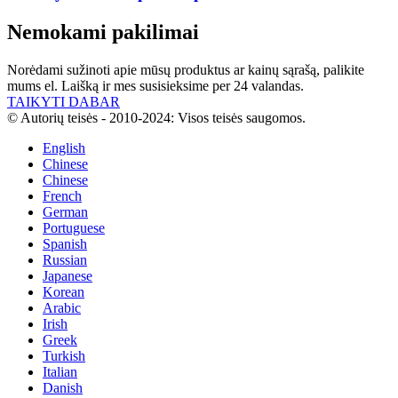
Nemokami pakilimai
Norėdami sužinoti apie mūsų produktus ar kainų sąrašą, palikite
mums el. Laišką ir mes susisieksime per 24 valandas.
TAIKYTI DABAR
© Autorių teisės - 2010-2024: Visos teisės saugomos.
English
Chinese
Chinese
French
German
Portuguese
Spanish
Russian
Japanese
Korean
Arabic
Irish
Greek
Turkish
Italian
Danish