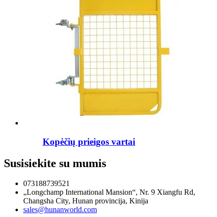
Kopėčių prieigos vartai
Susisiekite su mumis
073188739521
„Longchamp International Mansion“, Nr. 9 Xiangfu Rd,
Changsha City, Hunan provincija, Kinija
sales@hunanworld.com