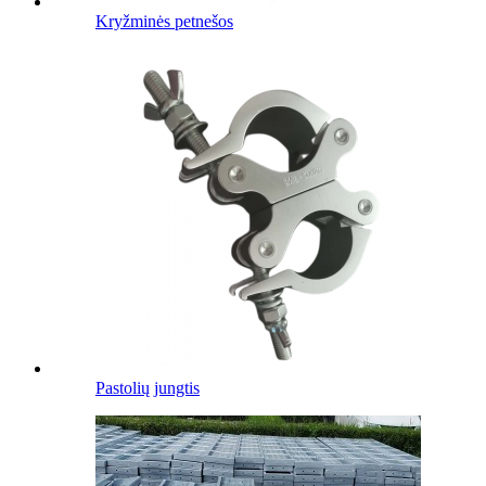
Kryžminės petnešos
Pastolių jungtis