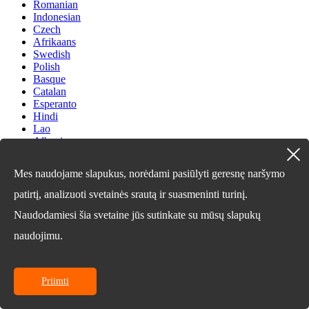
Romanian
Indonesian
Czech
Afrikaans
Swedish
Polish
Basque
Catalan
Esperanto
Hindi
Lao
Albanian
Amharic
Armenian
Mes naudojame slapukus, norėdami pasiūlyti geresnę naršymo
Azerbaijani
Belarusian
patirtį, analizuoti svetainės srautą ir suasmeninti turinį.
Bengali
Naudodamiesi šia svetaine jūs sutinkate su mūsų slapukų
Bosnian
Bulgarian
naudojimu.
Cebuano
Chichewa
Corsican
Croatian
Priimti
Dutch
Estonian