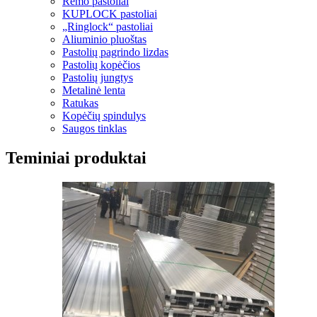
Rėmo pastoliai
KUPLOCK pastoliai
„Ringlock“ pastoliai
Aliuminio pluoštas
Pastolių pagrindo lizdas
Pastolių kopėčios
Pastolių jungtys
Metalinė lenta
Ratukas
Kopėčių spindulys
Saugos tinklas
Teminiai produktai