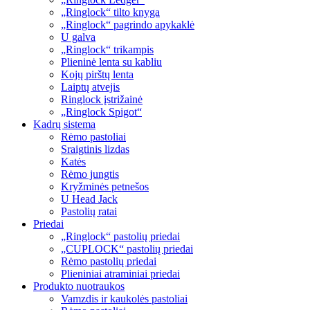
„Ringlock“ tilto knyga
„Ringlock“ pagrindo apykaklė
U galva
„Ringlock“ trikampis
Plieninė lenta su kabliu
Kojų pirštų lenta
Laiptų atvejis
Ringlock įstrižainė
„Ringlock Spigot“
Kadrų sistema
Rėmo pastoliai
Sraigtinis lizdas
Katės
Rėmo jungtis
Kryžminės petnešos
U Head Jack
Pastolių ratai
Priedai
„Ringlock“ pastolių priedai
„CUPLOCK“ pastolių priedai
Rėmo pastolių priedai
Plieniniai atraminiai priedai
Produkto nuotraukos
Vamzdis ir kaukolės pastoliai