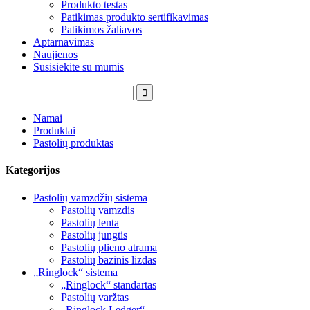
Produkto testas
Patikimas produkto sertifikavimas
Patikimos žaliavos
Aptarnavimas
Naujienos
Susisiekite su mumis
Namai
Produktai
Pastolių produktas
Kategorijos
Pastolių vamzdžių sistema
Pastolių vamzdis
Pastolių lenta
Pastolių jungtis
Pastolių plieno atrama
Pastolių bazinis lizdas
„Ringlock“ sistema
„Ringlock“ standartas
Pastolių varžtas
„Ringlock Ledger“