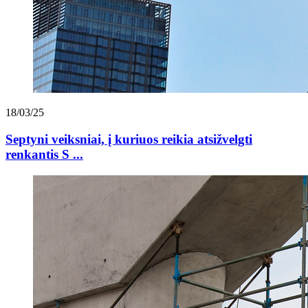
18/03/25
Septyni veiksniai, į kuriuos reikia atsižvelgti
renkantis S ...