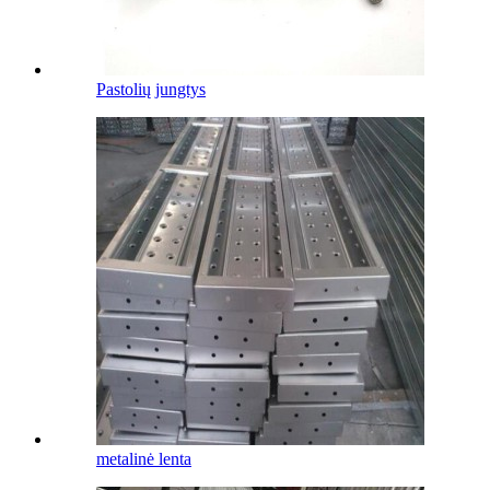
Pastolių jungtys
metalinė lenta