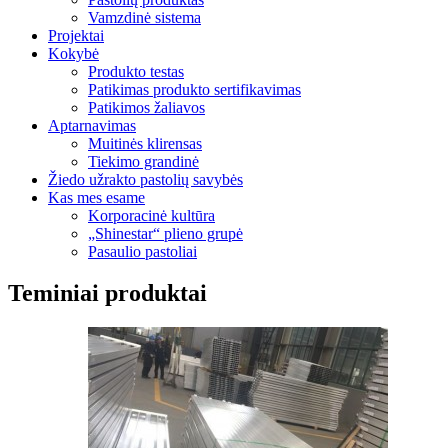
Vamzdinė sistema
Projektai
Kokybė
Produkto testas
Patikimas produkto sertifikavimas
Patikimos žaliavos
Aptarnavimas
Muitinės klirensas
Tiekimo grandinė
Žiedo užrakto pastolių savybės
Kas mes esame
Korporacinė kultūra
„Shinestar“ plieno grupė
Pasaulio pastoliai
Teminiai produktai