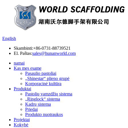
English
Skambinti:
+86-0731-88739521
El. Paštas:
sales@hunanworld.com
namai
Kas mes esame
Pasaulio pastoliai
„Shinestar“ plieno grupė
Korporacinė kultūra
Produktai
Pastolių vamzdžių sistema
„Ringlock“ sistema
Kadrų sistema
Priedai
Produkto nuotraukos
Projektai
Kokybė