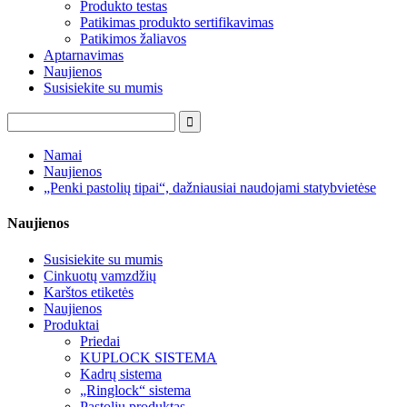
Produkto testas
Patikimas produkto sertifikavimas
Patikimos žaliavos
Aptarnavimas
Naujienos
Susisiekite su mumis
Namai
Naujienos
„Penki pastolių tipai“, dažniausiai naudojami statybvietėse
Naujienos
Susisiekite su mumis
Cinkuotų vamzdžių
Karštos etiketės
Naujienos
Produktai
Priedai
KUPLOCK SISTEMA
Kadrų sistema
„Ringlock“ sistema
Pastolių produktas