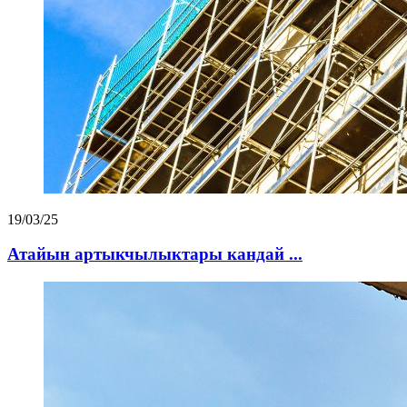
19/03/25
Атайын артыкчылыктары кандай ...