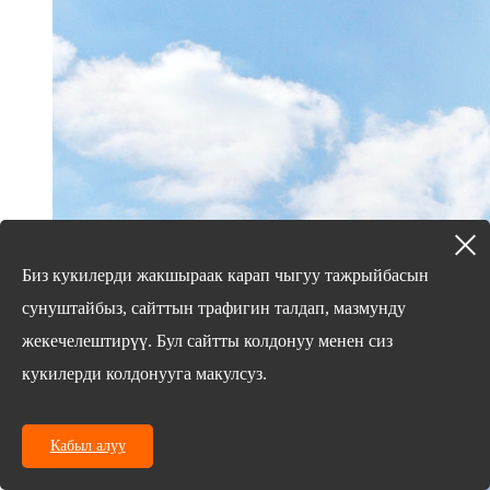
Биз кукилерди жакшыраак карап чыгуу тажрыйбасын
сунуштайбыз, сайттын трафигин талдап, мазмунду
жекечелештирүү. Бул сайтты колдонуу менен сиз
кукилерди колдонууга макулсуз.
Кабыл алуу