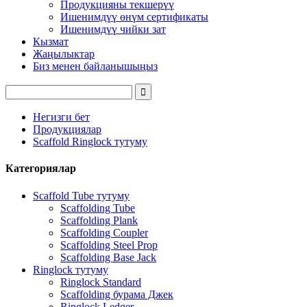
Продукцияны текшерүү
Ишенимдүү өнүм сертификаты
Ишенимдүү чийки зат
Кызмат
Жаңылыктар
Биз менен байланышыңыз
Негизги бет
Продукциялар
Scaffold Ringlock тутуму
Категориялар
Scaffold Tube тутуму
Scaffolding Tube
Scaffolding Plank
Scaffolding Coupler
Scaffolding Steel Prop
Scaffolding Base Jack
Ringlock тутуму
Ringlock Standard
Scaffolding бурама Джек
Ringlock Ledger