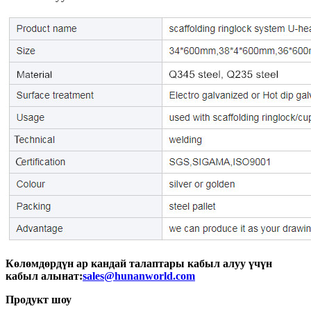
Көлөмдөрдүн ар кандай талаптары кабыл алуу үчүн
кабыл алынат:
sales@hunanworld.com
Продукт шоу