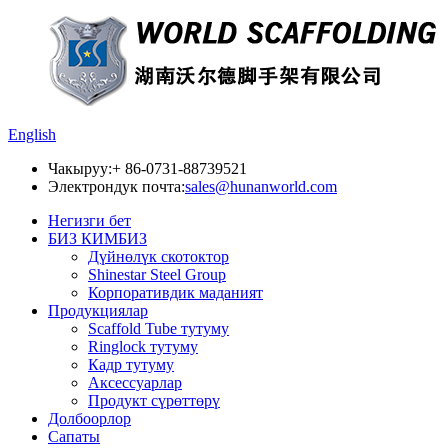
English
Чакыруу:
+ 86-0731-88739521
Электрондук почта:
sales@hunanworld.com
Негизги бет
БИЗ КИМБИЗ
Дүйнөлүк скотоктор
Shinestar Steel Group
Корпоративдик маданият
Продукциялар
Scaffold Tube тутуму
Ringlock тутуму
Кадр тутуму
Аксессуарлар
Продукт сүрөттөрү
Долбоорлор
Сапаты