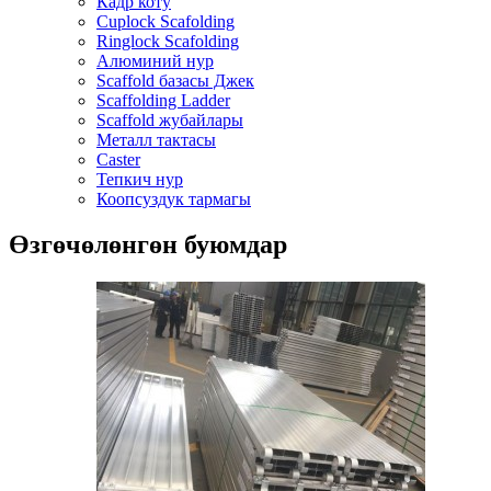
Кадр коту
Cuplock Scafolding
Ringlock Scafolding
Алюминий нур
Scaffold базасы Джек
Scaffolding Ladder
Scaffold жубайлары
Металл тактасы
Caster
Тепкич нур
Коопсуздук тармагы
Өзгөчөлөнгөн буюмдар