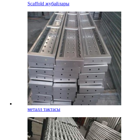
Scaffold жубайлары
металл тактасы