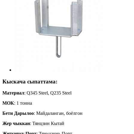
Кыскача сыпаттама:
Материал
: Q345 Steel, Q235 Steel
МОК
: 1 тонна
Бети
Дарылоо
: Майдаланган, боёлгон
Жер
чыккан
: Тянцзин Кытай
Жеткирүү
Порт
: Тяньцзинь Порт