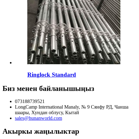
Ringlock Standard
Биз менен байланышыңыз
073188739521
LongCamp International Manaly, № 9 Сянфу РД, Чанша
шаары, Хундан облусу, Кытай
sales@hunanworld.com
Акыркы жаңылыктар