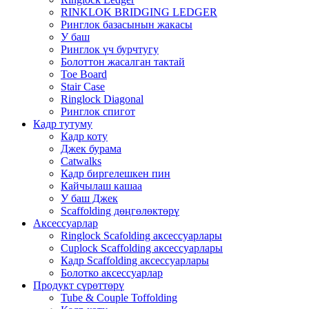
RINKLOK BRIDGING LEDGER
Ринглок базасынын жакасы
У баш
Ринглок үч бурчтугу
Болоттон жасалган тактай
Toe Board
Stair Case
Ringlock Diagonal
Ринглок спигот
Кадр тутуму
Кадр коту
Джек бурама
Catwalks
Кадр биргелешкен пин
Кайчылаш кашаа
У баш Джек
Scaffolding дөңгөлөктөрү
Аксессуарлар
Ringlock Scafolding аксессуарлары
Cuplock Scaffolding аксессуарлары
Кадр Scaffolding аксессуарлары
Болотко аксессуарлар
Продукт сүрөттөрү
Tube & Couple Toffolding