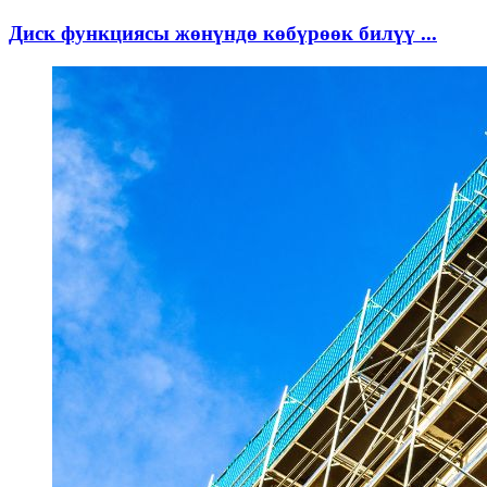
Диск функциясы жөнүндө көбүрөөк билүү ...