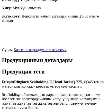
Үлгү
: Мүмкүн, акысыз
Жеткирүү
: Депозитти кабыл алгандан кийин 25-30 күнгө
жакын
Сурам
Бизге электрондук кат жөнөтүү
Продукциянын деталдары
Продукция теги
Биздин
Ringlock Scaffolding U Head Jacks
Q 325, Q345 темир
материалы жогорку көрсөткүчтөрүнөн жасалат.
Scaffolding u башчыларын дарылоо мырзалаштырылган же
боёлгон же боёкторду жакшы көрүнүшү жана чогултулган
жана тез жана тез-тез жана тез эле бөлүп салуучу өмүрдү
сактап калууга болот.