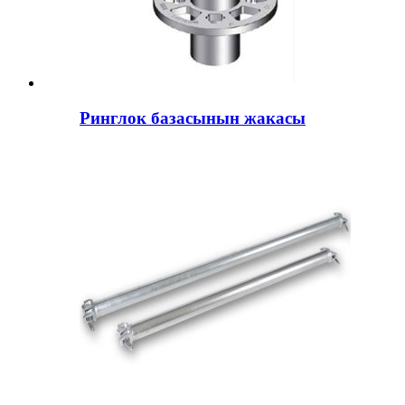
Ринглок базасынын жакасы