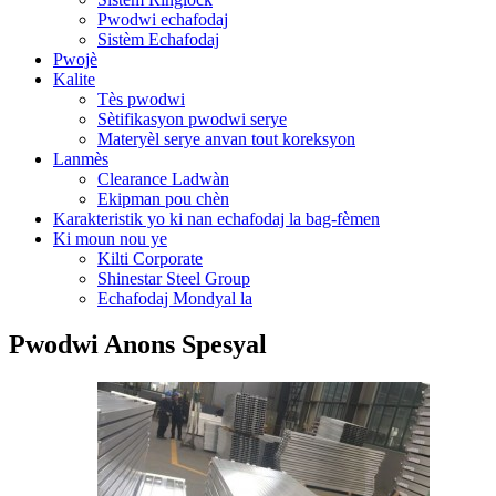
Pwodwi echafodaj
Sistèm Echafodaj
Pwojè
Kalite
Tès pwodwi
Sètifikasyon pwodwi serye
Materyèl serye anvan tout koreksyon
Lanmès
Clearance Ladwàn
Ekipman pou chèn
Karakteristik yo ki nan echafodaj la bag-fèmen
Ki moun nou ye
Kilti Corporate
Shinestar Steel Group
Echafodaj Mondyal la
Pwodwi Anons Spesyal