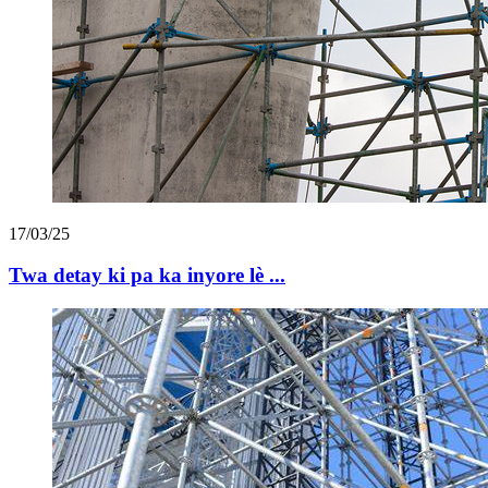
17/03/25
Twa detay ki pa ka inyore lè ...