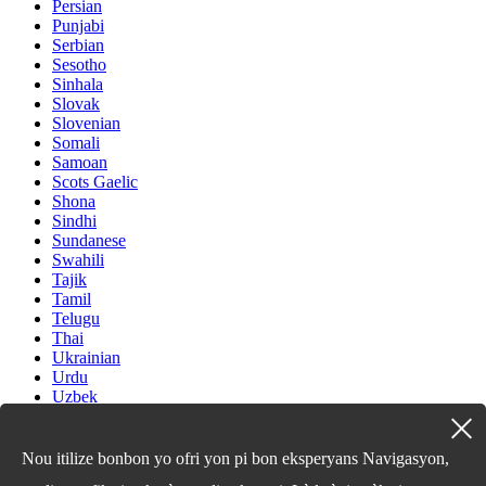
Persian
Punjabi
Serbian
Sesotho
Sinhala
Slovak
Slovenian
Somali
Samoan
Scots Gaelic
Shona
Sindhi
Sundanese
Swahili
Tajik
Tamil
Telugu
Thai
Ukrainian
Urdu
Uzbek
Vietnamese
Welsh
Xhosa
Nou itilize bonbon yo ofri yon pi bon eksperyans Navigasyon,
Yiddish