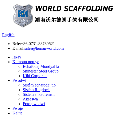
English
Rele:
+86-0731-88739521
E-mail:
sales@hunanworld.com
lakay
Ki moun nou ye
Echafodaj Mondyal la
Shinestar Steel Group
Kilti Corporate
Pwodwi
Sistèm echafodaj tib
Sistèm Ringlock
Sistèm ankadreman
Akseswa
Foto pwodwi
Pwojè
Kalite