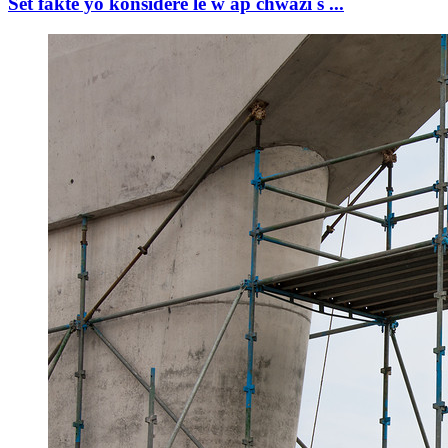
Sèt faktè yo konsidere lè w ap chwazi s ...