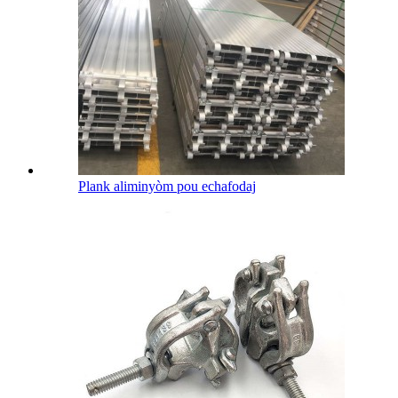
Plank aliminyòm pou echafodaj