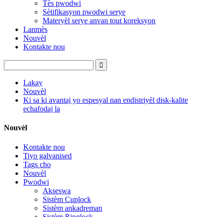
Tès pwodwi
Sètifikasyon pwodwi serye
Materyèl serye anvan tout koreksyon
Lanmès
Nouvèl
Kontakte nou
Lakay
Nouvèl
Ki sa ki avantaj yo espesyal nan endistriyèl disk-kalite
echafodaj la
Nouvèl
Kontakte nou
Tiyo galvanised
Tags cho
Nouvèl
Pwodwi
Akseswa
Sistèm Cuplock
Sistèm ankadreman
Sistèm Ringlock