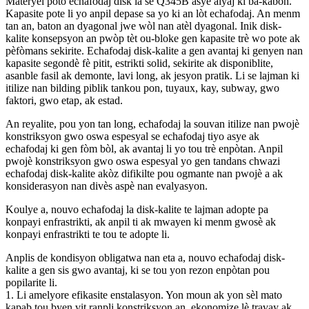
Materyèl poto echafodaj disk la se Q345B asye alyaj ki ba-kabòn.
Kapasite pote li yo anpil depase sa yo ki an lòt echafodaj. An menm
tan an, baton an dyagonal jwe wòl nan atèl dyagonal. Inik disk-
kalite konsepsyon an pwòp tèt ou-bloke gen kapasite trè wo pote ak
pèfòmans sekirite. Echafodaj disk-kalite a gen avantaj ki genyen nan
kapasite segondè fè pitit, estrikti solid, sekirite ak disponiblite,
asanble fasil ak demonte, lavi long, ak jesyon pratik. Li se lajman ki
itilize nan bilding piblik tankou pon, tuyaux, kay, subway, gwo
faktori, gwo etap, ak estad.
An reyalite, pou yon tan long, echafodaj la souvan itilize nan pwojè
konstriksyon gwo oswa espesyal se echafodaj tiyo asye ak
echafodaj ki gen fòm bòl, ak avantaj li yo tou trè enpòtan. Anpil
pwojè konstriksyon gwo oswa espesyal yo gen tandans chwazi
echafodaj disk-kalite akòz difikilte pou ogmante nan pwojè a ak
konsiderasyon nan divès aspè nan evalyasyon.
Koulye a, nouvo echafodaj la disk-kalite te lajman adopte pa
konpayi enfrastrikti, ak anpil ti ak mwayen ki menm gwosè ak
konpayi enfrastrikti te tou te adopte li.
Anplis de kondisyon obligatwa nan eta a, nouvo echafodaj disk-
kalite a gen sis gwo avantaj, ki se tou yon rezon enpòtan pou
popilarite li.
1. Li amelyore efikasite enstalasyon. Yon moun ak yon sèl mato
kapab tou byen vit ranpli konstriksyon an, ekonomize lè travay ak