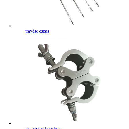
travèse espas
Echafodaj koupleur