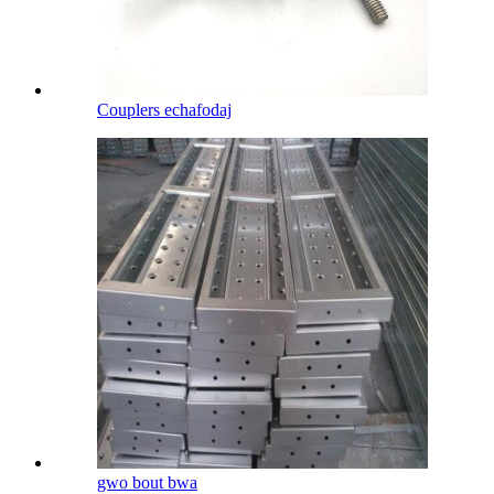
Couplers echafodaj
gwo bout bwa