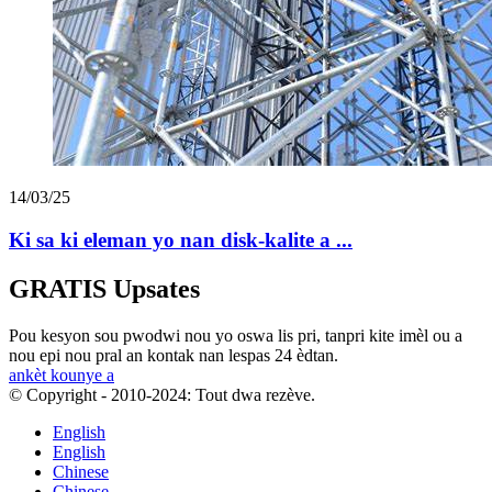
14/03/25
Ki sa ki eleman yo nan disk-kalite a ...
GRATIS Upsates
Pou kesyon sou pwodwi nou yo oswa lis pri, tanpri kite imèl ou a
nou epi nou pral an kontak nan lespas 24 èdtan.
ankèt kounye a
© Copyright - 2010-2024: Tout dwa rezève.
English
English
Chinese
Chinese