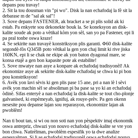
depans pou travay!
2. Sit la tou dousman vin "pi wo". Disk la nan echafodaj la fè sit la
debarase m de "sal ak sal"!
3. Sove depans FASTENER, ak bracket a se pi plis solid ak ki
estab. Pa enkyete sou dekonekte bouk la. Se koneksyon an disk-
kalite soude ak poto a vètikal kòm yon sèl, san yo pa Fastener, epi li
pa pral tonbe oswa kraze!
4. Se sekirite nan travayè konstriksyon plis garanti. Φ60 disk-kalite
segondè-fòs Q345B poto vètikal la gen yon chaj limit ki rive jiska
160KN, epi li se chak ne ekipe ak yon baton dyagonal mare, se
konsa etajè a gen bon kapasite pote ak estabilite!
5. Sove mwatye nan asye a konpare ak echafodaj tradisyonèl! Ak
ekonomize asye ak sekirite disk-kalite echafodaj se chwa ki pi bon
pou konstriksyon!
6. Avèk yon lavi sèvis ki gen plis pase 15 ane, pri a nan lè l sèvi
avèk yon machin sèl se absoliman pi ba pase sa yo ki an echafodaj
òdinè. Sifas enteryè a nan echafodaj la disk-kalite se tout cho-plonje
galvanised, ki enpèmeyab, ignifuj, ak rouye-prèv. Pa gen okenn
nesesite pou depanse lajan sou reparasyon, ekonomize lajan ak
pwoblèm!
Nan ti bout tan, si wi ou non soti nan yon pèspektiv imaj ekonomik
oswa antrepriz, chwazi yon nouvo echafodaj disk-kalite se vre yon
bon chwa. Natirèlman, pwoblèm espesifik yo ta dwe analize
espesyalman. Si li se echafodaj tradisyonèl oswa echafodaj nouvo,