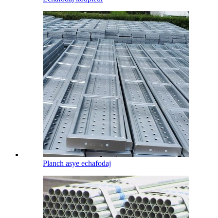
Planch asye echafodaj