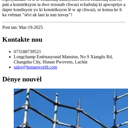
pati a konstriksyon ta dwe rezonab chwazi echafodaj ki apwopriye a
dapre kondisyon yo ki konstriksyon lè w ap chwazi, se konsa ke li
ka vrèman "sèvi ak lam la nan travay"!
Post tan: Mar-19-2025
Kontakte nou
073188739521
Longchamp Entènasyonal Mansion, No 9 Xiangfu Rd,
Changsha City, Hunan Pwovens, Lachin
sales@hunanworld.com
Dènye nouvèl