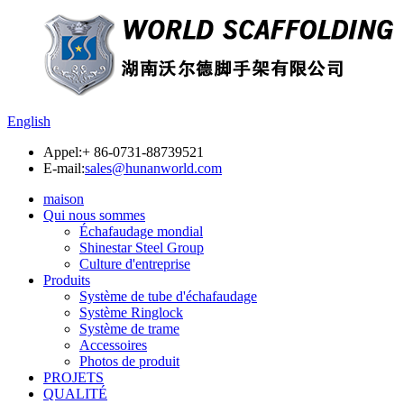
English
Appel:
+ 86-0731-88739521
E-mail:
sales@hunanworld.com
maison
Qui nous sommes
Échafaudage mondial
Shinestar Steel Group
Culture d'entreprise
Produits
Système de tube d'échafaudage
Système Ringlock
Système de trame
Accessoires
Photos de produit
PROJETS
QUALITÉ