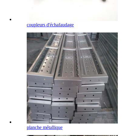
coupleurs d'échafaudage
planche métallique