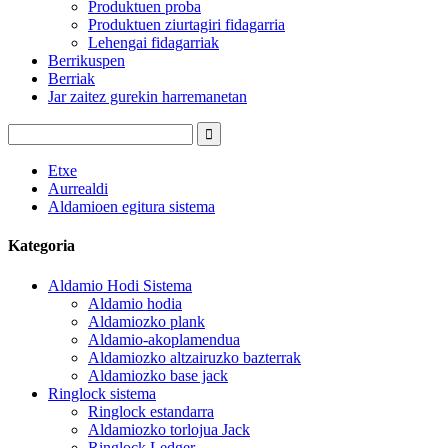
Produktuen proba
Produktuen ziurtagiri fidagarria
Lehengai fidagarriak
Berrikuspen
Berriak
Jar zaitez gurekin harremanetan
Etxe
Aurrealdi
Aldamioen egitura sistema
Kategoria
Aldamio Hodi Sistema
Aldamio hodia
Aldamiozko plank
Aldamio-akoplamendua
Aldamiozko altzairuzko bazterrak
Aldamiozko base jack
Ringlock sistema
Ringlock estandarra
Aldamiozko torlojua Jack
Ringlock Ledger