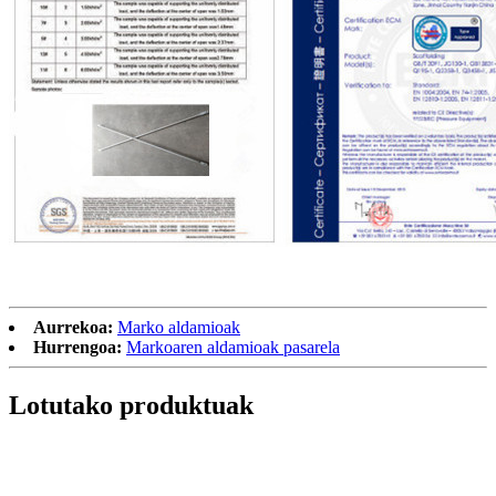
Aurrekoa:
Marko aldamioak
Hurrengoa:
Markoaren aldamioak pasarela
Lotutako produktuak