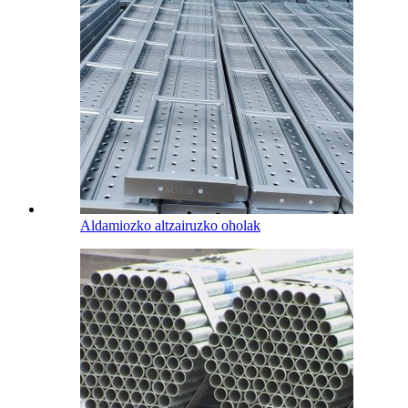
Aldamiozko altzairuzko oholak