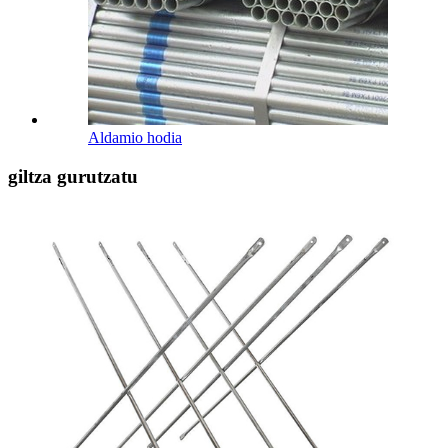
Aldamio hodia
giltza gurutzatu