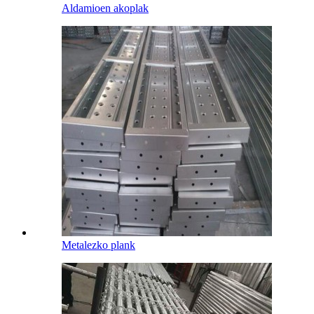
Aldamioen akoplak
Metalezko plank