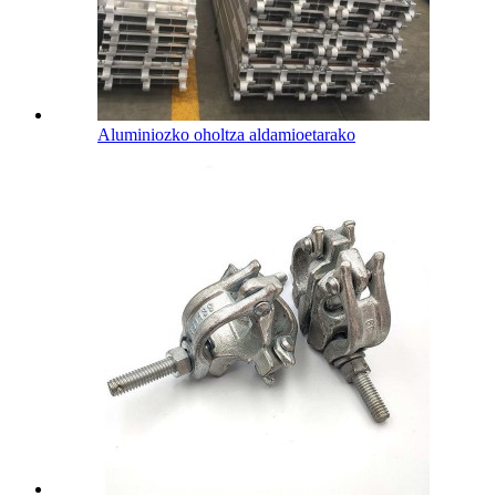
Aluminiozko oholtza aldamioetarako