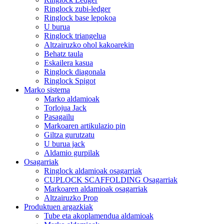
Ringlock zubi-ledger
Ringlock base lepokoa
U burua
Ringlock triangelua
Altzairuzko ohol kakoarekin
Behatz taula
Eskailera kasua
Ringlock diagonala
Ringlock Spigot
Marko sistema
Marko aldamioak
Torlojua Jack
Pasagailu
Markoaren artikulazio pin
Giltza gurutzatu
U burua jack
Aldamio gurpilak
Osagarriak
Ringlock aldamioak osagarriak
CUPLOCK SCAFFOLDING Osagarriak
Markoaren aldamioak osagarriak
Altzairuzko Prop
Produktuen argazkiak
Tube eta akoplamendua aldamioak