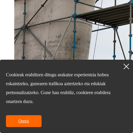
Cookieak erabiltzen ditugu arakatze esperientzia hobea
eskaintzeko, gunearen trafikoa aztertzeko eta edukiak
pertsonalizatzeko. Gune hau erabiliz, cookieen erabilera
onartzen duzu.
Onetsi
25/03/17