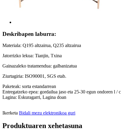
Deskribapen laburra:
Materiala: Q195 altzairua, Q235 altzairua
Jatorrizko lekua: Tianjin, Txina
Gainazaleko tratamendua: galbanizatua
Ziurtagiria: ISO90001, SGS etab.
Paketeak: sorta estandarrean
Entregatzeko epea: gordailua jaso eta 25-30 egun ondoren l / c
Lagina: Eskuragarri, Lagina doan
Ikerketa
Bidali mezu elektronikoa guri
Produktuaren xehetasuna