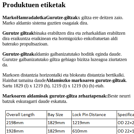
Produktuen etiketak
Marko
Hamrada
lotka
Gurutze-giltzak
x giltza ere deitzen zaio.
Marko aldamio sistema guztien osagaiak dira.
Gurutze giltzak
binaka erabiltzen dira eta zeharkaldian erabiltzen
dira eraikuntza eraikinean eta hormigoizko enkofratuetan aldi
baterako propultsazioan.
Gurutze-giltzak
aldamio galbanizatutako hoditik eginda daude.
Gurutze galbanizatutako giltza gehiago bizitza luzeagoa ziurtatzen
da.
Markoen distantzia horizontalki eta blokeatu distantzia bertikalki.
Hainbat tamaina daude
Aldamiozko markoaren gurutze-giltzak
.
Sartu 1829 (l) x 1219 (h), 1219 (l) x 1219 (h) (h) etab.
Markoaren aldamioak gurutze-giltza zehaztapenak:
Beste neurri
batzuk eskuragarri daude eskatuta.