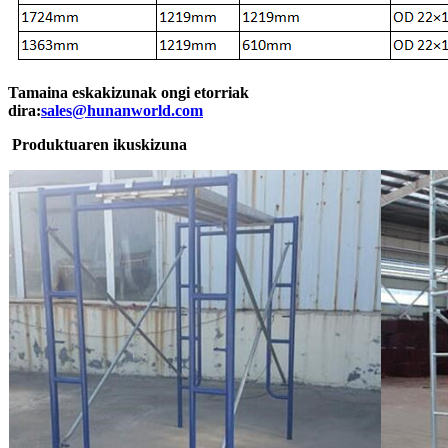
Tamaina eskakizunak ongi etorriak
dira:
sales@hunanworld.com
Produktuaren ikuskizuna