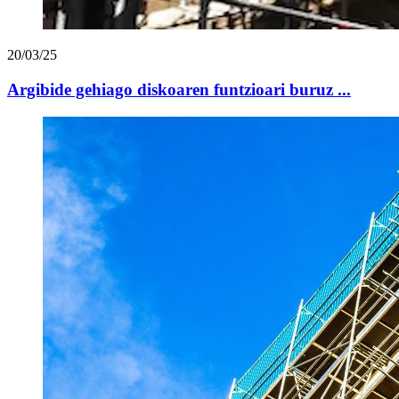
20/03/25
Argibide gehiago diskoaren funtzioari buruz ...