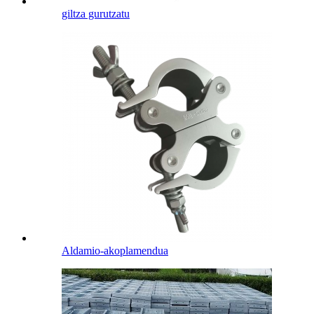
giltza gurutzatu
Aldamio-akoplamendua