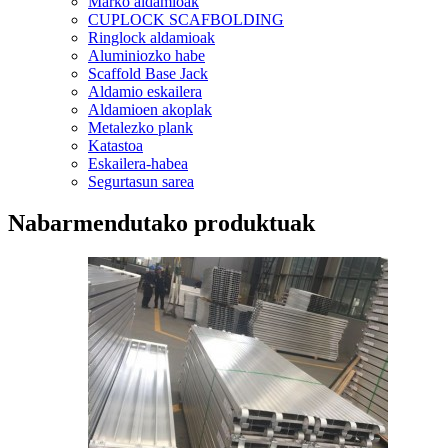
Marko aldamioak
CUPLOCK SCAFBOLDING
Ringlock aldamioak
Aluminiozko habe
Scaffold Base Jack
Aldamio eskailera
Aldamioen akoplak
Metalezko plank
Katastoa
Eskailera-habea
Segurtasun sarea
Nabarmendutako produktuak