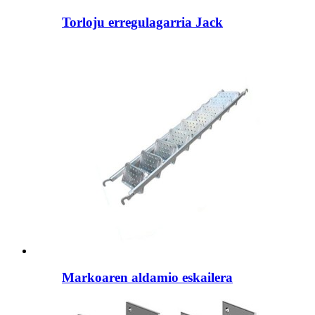
Torloju erregulagarria Jack
Markoaren aldamio eskailera