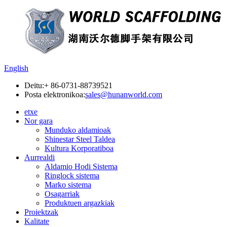
English
Deitu:
+ 86-0731-88739521
Posta elektronikoa:
sales@hunanworld.com
etxe
Nor gara
Munduko aldamioak
Shinestar Steel Taldea
Kultura Korporatiboa
Aurrealdi
Aldamio Hodi Sistema
Ringlock sistema
Marko sistema
Osagarriak
Produktuen argazkiak
Proiektzak
Kalitate