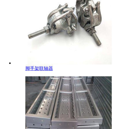
脚手架联轴器