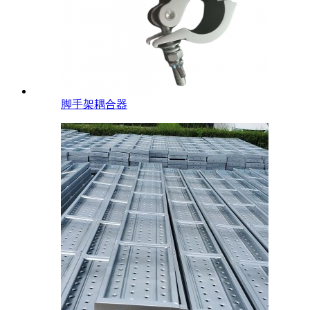
脚手架耦合器