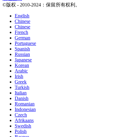
©版权 - 2010-2024：保留所有权利。
English
Chinese
Chinese
French
German
Portuguese
Spanish
Russian
Japanese
Korean
Arabic
Irish
Greek
Turkish
Italian
Danish
Romanian
Indonesian
Czech
Afrikaans
Swedish
Polish
Basque