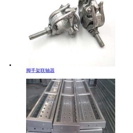
脚手架联轴器