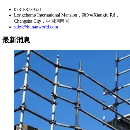
073188739521
Longchamp International Mansion，第9号Xiangfu Rd，
Changsha City，中国湖南省
sales@hunanworld.com
最新消息