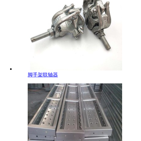
脚手架联轴器