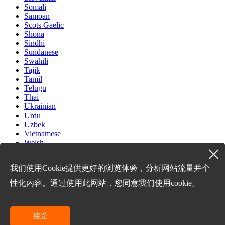
Somali
Samoan
Scots Gaelic
Shona
Sindhi
Sundanese
Swahili
Tajik
Tamil
Telugu
Thai
Ukrainian
Urdu
Uzbek
Vietnamese
Welsh
Xhosa
Yiddish
我们使用Cookie提供更好的浏览体验，分析网站流量并个
Yoruba
Zulu
性化内容。通过使用此网站，您同意我们使用cookie。
Kinyarwanda
Tatar
Oriya
Turkmen
接受
Uyghur