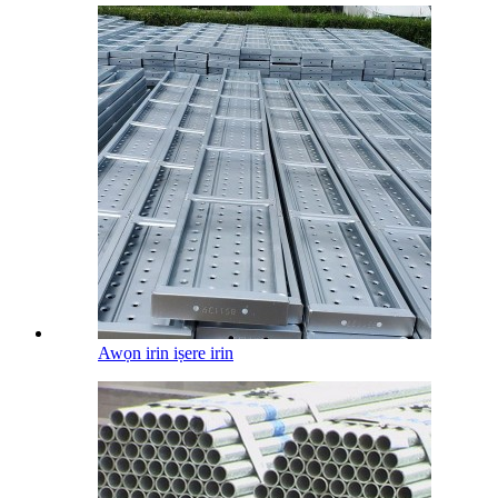
Awọn irin iṣere irin