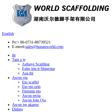
English
Pe:
+ 86-0731-88739521
E-meeli:
sales@hunanworld.com
ile
Tani a jẹ
Agbaye Scafding
Ẹgbẹ irin ti Shinestar
Asa ibi
Awọn ọja
Eto scaffel
Eto eto orin
Fireemu eto
Awọn eroja
Awọn fọto Ọja
Awọn iṣẹ akanṣe
Didara