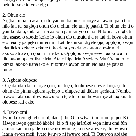
pẹlu idiyele idiyele giga.
2. Ohun elo
Nigbati o ba ra asara, o le yan ni ibamu si opoiye ati awọn pato ti o
nilo lati ra, ṣugbọn ohun elo ti ohun elo tun jẹ pataki. Ti ohun elo ti o
yan ko dara, didara ti ibi aabo ti pari kii yoo dara. Nitorinaa, nigbati
rira asaṣẹ, o gbọdọ kọkọ lo ohun elo ti aṣaju ti a ra lati rii boya ohun
elo naa jẹ paipẹki irinna irin. Lati le dinku idiyele ọja, ọpọlọpọ awọn
idanileko kekere kekere ti ko dara yoo dapọ awọn epo-irin irin
akọkọ ati awọn ọpa irin-ilẹ keji. Ọpọlọpọ awọn eewu aabo wa ni
lilo awọn ọpa onibaje irin. Atẹle Pipe Irin Asedary Mu Cylinder le
kiraki lakoko ilana ikole, nitorinaa awọn ohun elo naa ṣe pataki
pupọ.
3. Agbara olupese
O jẹ dandan lati ni oye ẹrọ ẹrọ ati ẹrọ ti olupese ijuwe. Imọ-iṣe ti
ohun elo pinnu agbara iṣelọpọ ti olupese ati didara iṣẹdada. Nọmba
ti awọn alabara ifowosowopo ti tẹlẹ le ronu ihuwasi iṣẹ ati agbara ti
olupese lati ẹgbẹ.
4. Irawo omi
Iwọn kekere gbigba omi, dara julọ. Ọna wiwa tun rọrun pupọ. Kí
ààwọn ìwọn ọgànkò àkókè, kí o fi aṣọ àràrúkú wọn ninu omi fún
akoko kan, mu jade ki o ṣe oṣuwọn rẹ, ki o ṣe afiwe iyatọ iwuwo
laarin awọn meji. Iyatọ iwuwo ni iwuwo omi. Ti Oṣuwọn gbigba