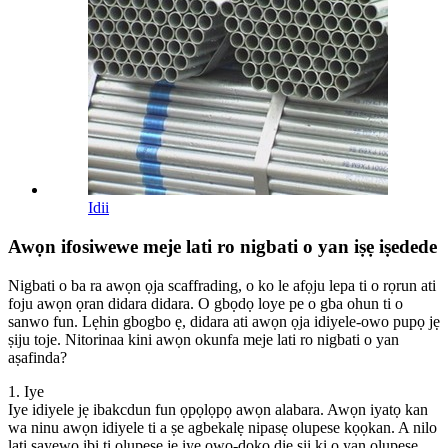
Idii
Awọn ifosiwewe meje lati ro nigbati o yan iṣẹ iṣedede
Nigbati o ba ra awọn ọja scaffrading, o ko le afọju lepa ti o rọrun ati
foju awọn ọran didara didara. O gbọdọ loye pe o gba ohun ti o
sanwo fun. Lẹhin gbogbo ẹ, didara ati awọn ọja idiyele-owo pupọ jẹ
ṣiju toje. Nitorinaa kini awọn okunfa meje lati ro nigbati o yan
aṣafinda?
1. Iye
Iye idiyele jẹ ibakcdun fun ọpọlọpọ awọn alabara. Awọn iyatọ kan
wa ninu awọn idiyele ti a ṣe agbekalẹ nipasẹ olupese kọọkan. A nilo
lati ṣayẹwo ibi ti olupese jẹ iye owo-doko diẹ sii ki o yan olupese