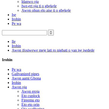
Idanwo ọja
Iwe-ẹri ọja ti o gbẹkẹle
Awọn ohun elo aise ti o gbẹkẹle
Iṣẹ
Irohin
Pe wa
Ile
Irohin
Awọn ifosiwewe meje lati ro nigbati o yan iṣẹ iṣedede
Irohin
Pe wa
Gallvanized pipes
Awọn aami Gbona
Irohin
Awọn ọja
Awọn eroja
Eto cuplock
Fireemu eto
Eto eto orin
Ọja scaffraring