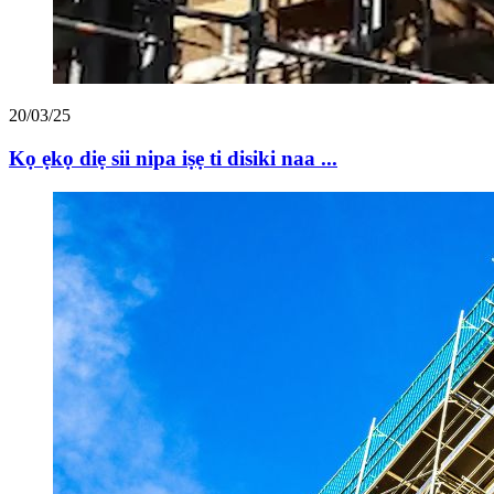
20/03/25
Kọ ẹkọ diẹ sii nipa iṣẹ ti disiki naa ...