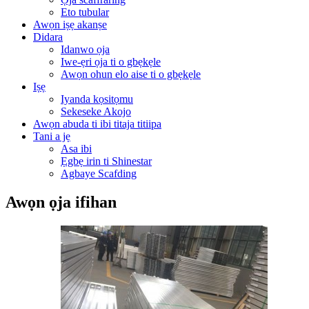
Eto tubular
Awọn iṣẹ akanṣe
Didara
Idanwo ọja
Iwe-ẹri ọja ti o gbẹkẹle
Awọn ohun elo aise ti o gbẹkẹle
Iṣẹ
Iyanda kọsitọmu
Sekeseke Akojo
Awọn abuda ti ibi titaja titiipa
Tani a jẹ
Asa ibi
Ẹgbẹ irin ti Shinestar
Agbaye Scafding
Awọn ọja ifihan