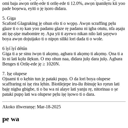
omi baja awọn orilẹ-ede ti orilẹ-ede ti 12.0%, awọn ipanilẹru kii yoo
pade boṣewa, eyiti o jẹ iṣoro didara.
5. Giga
Scaford Glagraking jẹ ohun elo ti o wọpọ. Awọn scraffing pẹlu
glaze ti o rọ kan yoo padanu glaze rẹ padanu ni igba otutu, nfa aṣaju
ati iṣẹ-ṣiṣe mabomire rẹ. Apa yii ti ayewo nikan nilo lati ṣayẹwo
boya awọn dojuijako ti o nipọn siliki lori dada ti o wole.
6 ìyí ìyí détún
Giga ti a ṣe sinu iwọn ti akọmọ, agbara ti akọmọ ti akọmọ. Ọna ti a
lo ni lati kọlu ilẹkun. O mọ ohun naa, didara julọ dara julọ. Agbara
Benges ti Orilẹ-ede jẹ ≥ 1020N.
7. Iṣẹ olupese
Ojuami ti o kẹhin tun jẹ pataki pupọ. O da lori boya olupese
scaffraring ni iṣẹ rira lẹhin. Biotilejepe iru-ilu ibinujẹ ko rọrun lati
bajẹ nigba gbigbe, ti o ba wa ni alaye lati yanju rẹ, nitorinaa o ṣe
pataki pupọ lati wa olupese pẹlu iṣẹ iṣowo ti o dara.
Akoko ifiweranṣẹ: Mar-18-2025
pe wa