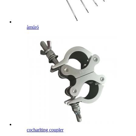
àmúró
cocharlting coupler