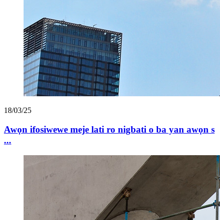
18/03/25
Awọn ifosiwewe meje lati ro nigbati o ba yan awọn s
...