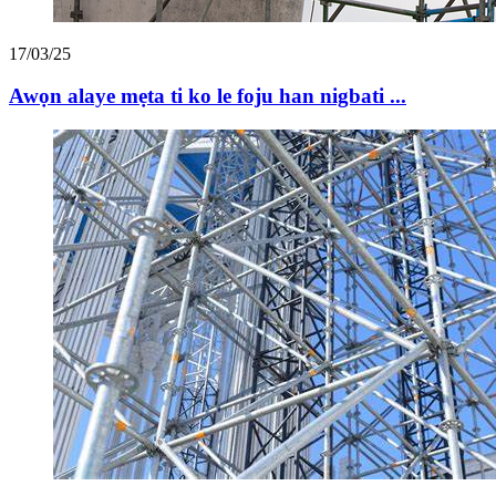
17/03/25
Awọn alaye mẹta ti ko le foju han nigbati ...