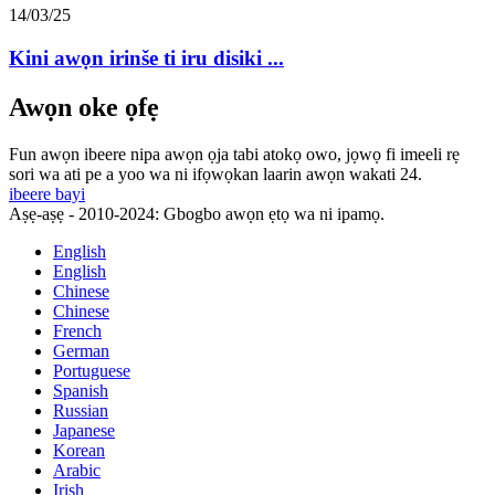
14/03/25
Kini awọn irinše ti iru disiki ...
Awọn oke ọfẹ
Fun awọn ibeere nipa awọn ọja tabi atokọ owo, jọwọ fi imeeli rẹ
sori wa ati pe a yoo wa ni ifọwọkan laarin awọn wakati 24.
ibeere bayi
Aṣẹ-aṣẹ - 2010-2024: Gbogbo awọn ẹtọ wa ni ipamọ.
English
English
Chinese
Chinese
French
German
Portuguese
Spanish
Russian
Japanese
Korean
Arabic
Irish