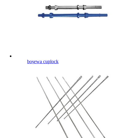
boṣewa cuplock