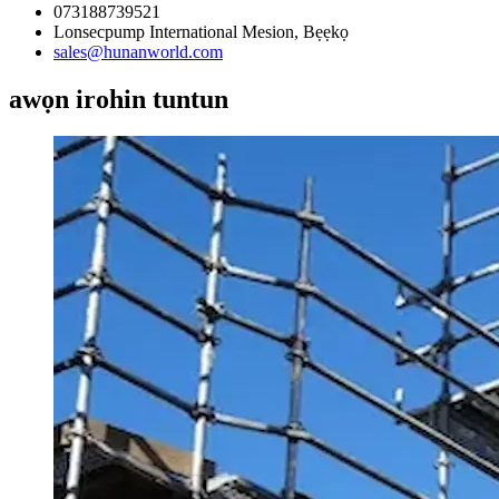
073188739521
Lonsecpump International Mesion, Bẹẹkọ
sales@hunanworld.com
awọn irohin tuntun