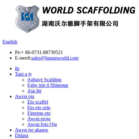
English
Pe:
+ 86-0731-88739521
E-meeli:
sales@hunanworld.com
ile
Tani a jẹ
Agbaye Scafding
Ẹgbẹ irin ti Shinestar
Asa ibi
Awọn ọja
Eto scaffel
Eto eto orin
Fireemu eto
Awọn eroja
Awọn fọto Ọja
Awọn iṣẹ akanṣe
Didara