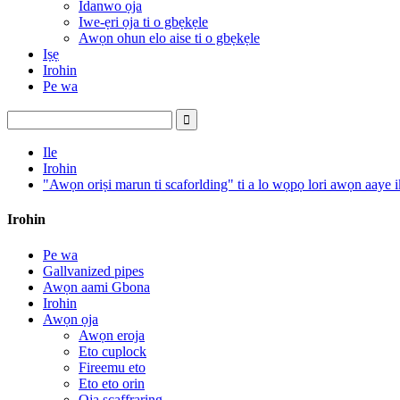
Idanwo ọja
Iwe-ẹri ọja ti o gbẹkẹle
Awọn ohun elo aise ti o gbẹkẹle
Iṣẹ
Irohin
Pe wa
Ile
Irohin
"Awọn oriṣi marun ti scaforlding" ti a lo wọpọ lori awọn aaye i
Irohin
Pe wa
Gallvanized pipes
Awọn aami Gbona
Irohin
Awọn ọja
Awọn eroja
Eto cuplock
Fireemu eto
Eto eto orin
Ọja scaffraring