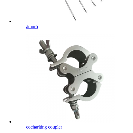
àmúró
cocharlting coupler