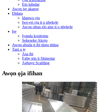
Eto tubular
Awọn iṣẹ akanṣe
Didara
Idanwo ọja
Iwe-ẹri ọja ti o gbẹkẹle
Awọn ohun elo aise ti o gbẹkẹle
Iṣẹ
Iyanda kọsitọmu
Sekeseke Akojo
Awọn abuda ti ibi titaja titiipa
Tani a jẹ
Asa ibi
Ẹgbẹ irin ti Shinestar
Agbaye Scafding
Awọn ọja ifihan