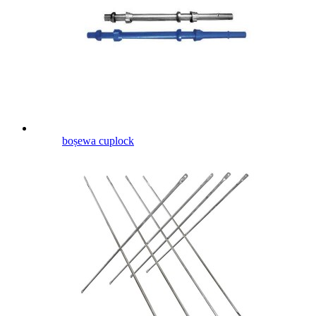
boṣewa cuplock