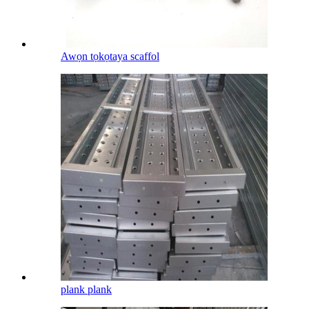
Awọn tọkọtaya scaffol
plank plank