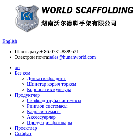
English
Шалтырату:
+ 86-0731-8889521
Электрон почта:
sales@hunanworld.com
өй
Без кем
Дөнья скафолдинг
Шинатар корыч төркем
Корпоратив культура
Продуктлар
Скафолд труба системасы
Ринглок системасы
Кадр системасы
Аксессуарлар
Продукция фотолары
Проектлар
Сыйфат