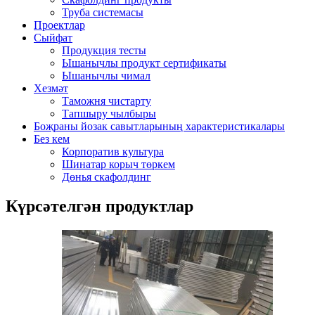
Труба системасы
Проектлар
Сыйфат
Продукция тесты
Ышанычлы продукт сертификаты
Ышанычлы чимал
Хезмәт
Таможня чистарту
Тапшыру чылбыры
Боҗраны йозак савытларының характеристикалары
Без кем
Корпоратив культура
Шинатар корыч төркем
Дөнья скафолдинг
Күрсәтелгән продуктлар