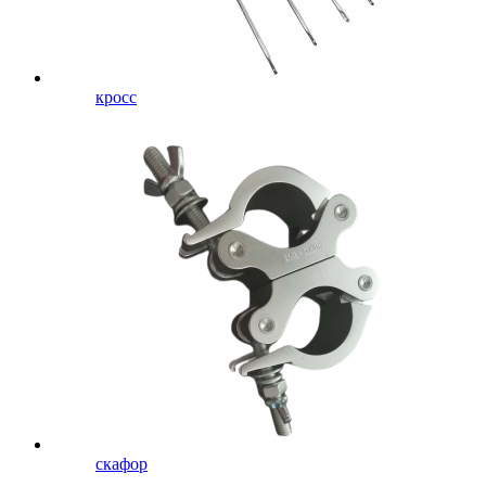
кросс
скафор