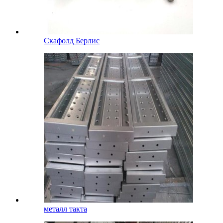
Скафолд Берлис
металл такта