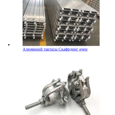
Алюминий тактасы Скафрдинг өчен