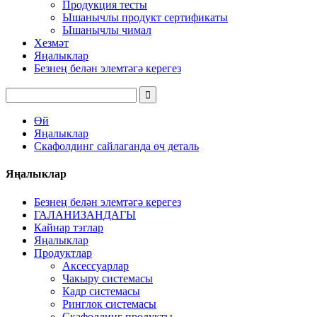
Продукция тесты
Ышанычлы продукт сертификаты
Ышанычлы чимал
Хезмәт
Яңалыклар
Безнең белән элемтәгә керегез
Өй
Яңалыклар
Скафолдинг сайлаганда өч деталь
Яңалыклар
Безнең белән элемтәгә керегез
ГАЛАНИЗАНДАГЫ
Кайнар тэглар
Яңалыклар
Продуктлар
Аксессуарлар
Чакыру системасы
Кадр системасы
Ринглок системасы
Скафолдинг продукты